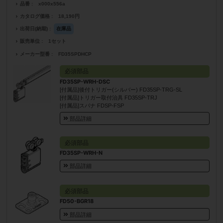
品番
x000x556a
カタログ価格
18,190円
出荷日(納期)
在庫品
販売単位
1セット
メーカー型番
FD35SPDHCP
必須部品
FD35SP-WRH-DSC
[付属品]後付トリガー(シルバー) FD35SP-TRG-SL
[付属品]トリガー取付治具 FD35SP-TRJ
[付属品]スパナ FDSP-FSP
部品詳細
必須部品
FD35SP-WRH-N
部品詳細
必須部品
FD50-BGR18
部品詳細