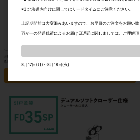
※3 北海道内向けに関してはリードタイムにご注意ください。
販売価格
1,632円
（単価 × 入数）
(税込1,795.2円)
上記期間前は大変混みあいますので、お早目のご注文をお願い致
（
1,632円
×
1
本
）
万が一の発送残荷によるお届け日遅延に関しましては、ご理解頂
注文数
※税込価格は目安です。最終的な消費税額は税抜合計額から計算されるため、変動す
る場合があります。
8月17日(月)～8月18日(火)
カートに入れる