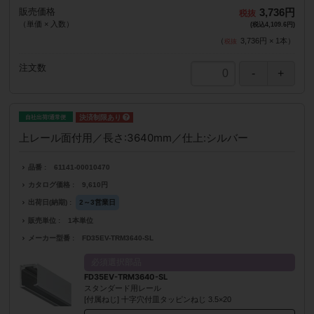
販売価格
3,736円
（単価 × 入数）
(税込4,109.6円)
（
3,736円
×
1
本
）
注文数
自社出荷/通常便
上レール面付用／長さ:3640mm／仕上:シルバー
品番
61141-00010470
カタログ価格
9,610円
出荷日(納期)
2～3営業日
販売単位
1本単位
メーカー型番
FD35EV-TRM3640-SL
必須選択部品
FD35EV-TRM3640-SL
スタンダード用レール
[付属ねじ] 十字穴付皿タッピンねじ 3.5×20