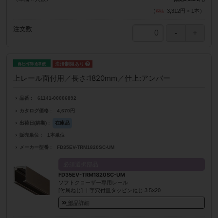
（
3,312円
×
1
本
）
注文数
自社出荷/通常便
上レール面付用／長さ:1820mm／仕上:アンバー
品番
61141-00006892
カタログ価格
4,670円
出荷日(納期)
在庫品
販売単位
1本単位
メーカー型番
FD35EV-TRM1820SC-UM
必須選択部品
FD35EV-TRM1820SC-UM
ソフトクローザー専用レール
[付属ねじ] 十字穴付皿タッピンねじ 3.5×20
部品詳細