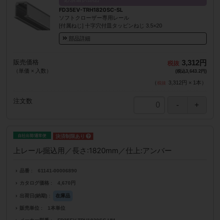
FD35EV-TRH1820SC-SL
ソフトクローザー専用レール
[付属ねじ] 十字穴付皿タッピンねじ 3.5×20
部品詳細
販売価格
3,312円
（単価 × 入数）
(税込3,643.2円)
（
3,312円
×
1
本
）
注文数
自社出荷/通常便
上レール掘込用／長さ:1820mm／仕上:アンバー
品番
61141-00006890
カタログ価格
4,670円
出荷日(納期)
在庫品
販売単位
1本単位