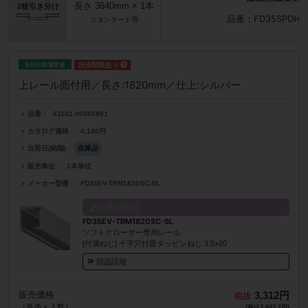
長さ 3640mm × 1本
2枚引き分け
品番：FD35SPDHCP
スタンダード用
自社出荷/通常便
上レール面付用／長さ:1820mm／仕上:シルバー
品番
61141-00006891
カタログ価格
4,140円
出荷日(納期)
在庫品
販売単位
1本単位
メーカー型番
FD35EV-TRM1820SC-SL
必須選択部品
FD35EV-TRM1820SC-SL
ソフトクローザー専用レール
[付属ねじ] 十字穴付皿タッピンねじ 3.5×20
部品詳細
販売価格
3,312円
（単価 × 入数）
(税込3,643.2円)