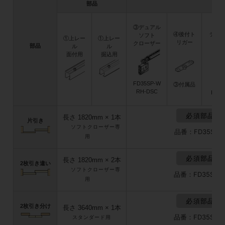
部品
⑤
③デュアル
④後付ト
デュ
ソフト
①上レー
①上レー
リガー
ロ
クローザー
部品
ル
ル
面付用
掘込用
FD35SP-W
③付属品
RH-DSC
FD35
必須部品セ
長さ 1820mm × 1本
片引き
ソフトクローザー専
品番：FD35SPDH
用
必須部品セ
長さ 1820mm × 2本
2枚引き違い
ソフトクローザー専
品番：FD35SPDH
用
必須部品セ
2枚引き分け
長さ 3640mm × 1本
品番：FD35SPDH
スタンダード用