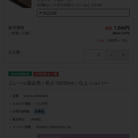
[付属ねじ] 十字穴付皿タッピンねじ 3.5×20
部品詳細
販売価格
7,840円
（単価 × 入数）
(税込8,624円)
（
7,840円
×
1
本
）
注文数
自社出荷/通常便
上レール掘込用／長さ:1820mm／仕上:シルバー
品番
61141-00006889
カタログ価格
4,140円
出荷日(納期)
在庫品
販売単位
1本単位
メーカー型番
FD35EV-TRH1820SC-SL
必須選択部品