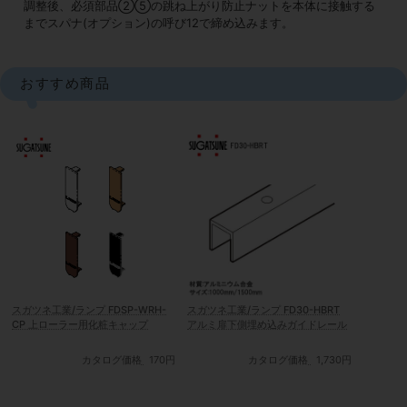
調整後、必須部品②⑤の跳ね上がり防止ナットを本体に接触する
までスパナ(オプション)の呼び12で締め込みます。
おすすめ商品
スガツネ工業/ランプ FDSP-WRH-
スガツネ工業/ランプ FD30-HBRT
CP 上ローラー用化粧キャップ
アルミ扉下側埋め込みガイドレール
カタログ価格
170円
カタログ価格
1,730円