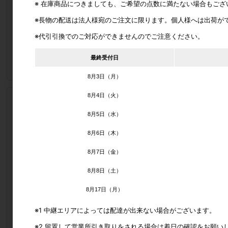
※ 在庫商品につきましても、ご希望の点数に満たない場合もご
※長物の配送は法人様宛のご注文に限ります。個人様へは出荷が
販売価格
208円
（単価 × 入数）
(税込228.8円)
※代引引換でのご対応ができませんのでご注意ください。
（
208円
×
1
個
）
最終受付日
注文数
8月3日（月）
8月4日（火）
自社出荷/通常便
扉下側埋め込みガイドレール / 長さ:1500mm
8月5日（水）
8月6日（木）
品番
61141-00006943
カタログ価格
2,040円
8月7日（金）
出荷日(納期)
在庫品
8月8日（土）
販売単位
1個単位
メーカー型番
FD30-HBRT1500SIL
8月17日（月）
オプション部品
※1 中継エリアによっては配達が出来ない場合がございます。
FD30-HBRT1500SIL
※2 留置して営業所引き取りをされる場合は着日の確認をお願い
部品詳細