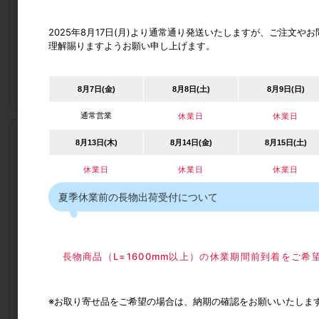
販売価格
712円
2025年8月17日(月)より通常通り発送いたしますが、ご注文
（単価 × 入数）
(税込783.2円)
理解賜りますようお願い申し上げます。
（
712円
×
1
個
）
注文数
8月7日(金)
8月8日(土)
8月9日(日)
通常営業
休業日
休業日
自社出荷/通常便
8月13日(木)
8月14日(金)
8月15日(土)
後付トリガー
休業日
休業日
休業日
品番
61141-00006409
夏季休業前の長物出荷受付について
カタログ価格
260円
出荷日(納期)
在庫品
販売単位
1個単位
長物商品（L=1600mm以上）の休業期間前到着をご
メーカー型番
FD35EV-TRG
必須選択
FD35EV-TRG
※シルバー
※お取り寄せ品をご希望の場合は、納期の確認をお願いいたしま
部品詳細