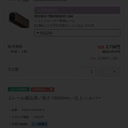
メーカー型番
FD35EV-TRH1820SC-UM
必須選択部品
FD35EV-TRH1820SC-UM
ソフトクローザー専用レール
[付属ねじ] 十字穴付皿タッピンねじ 3.5×20
部品詳細
販売価格
3,736円
（単価 × 入数）
(税込4,109.6円)
（
3,736円
×
1
本
）
注文数
自社出荷/通常便
上レール掘込用／長さ:3640mm／仕上:シルバー
品番
61141-00010472
カタログ価格
9,620円
出荷日(納期)
2～3営業日