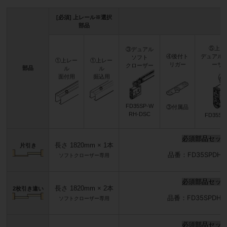
[必須] 上レール※選択
部品
⑤上ロ
③デュアル
④後付ト
デュアル
ソフト
①上レー
①上レー
リガー
ーザ
クローザー
部品
ル
ル
面付用
掘込用
FD35SP-W
③付属品
RH-DSC
FD35SP
必須部品セッ
長さ 1820mm × 1本
片引き
品番：FD35SPDHCP
ソフトクローザー専用
必須部品セッ
長さ 1820mm × 2本
2枚引き違い
品番：FD35SPDHCP
ソフトクローザー専用
必須部品セッ