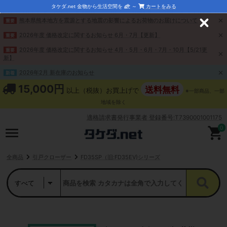
タケダ.net 金物から生活空間を
～
カートをみる
熊本県熊本地方を震源とする地震の影響によるお荷物のお届けについて
重要
C
l
2026年度 価格改定に関するお知らせ 6月・7月【更新】
重要
o
s
2026年度 価格改定に関するお知らせ 4月・5月・6月・7月・10月【5/21更
重要
e
新】
2026年2月 新在庫のお知らせ
新着
15,000円
送料無料
以上（税抜）お買上げで
※一部商品、一部
地域を除く
適格請求書発行事業者 登録番号:T7390001001175
0
全商品
引戸クローザー
FD35SP（旧:FD35EV)シリーズ