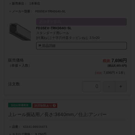
販売単位
1本単位
メーカー型番
FD35EV-TRH3640-SL
必須選択部品
FD35EV-TRH3640-SL
スタンダード用レール
[付属ねじ] 十字穴付皿タッピンねじ 3.5×20
部品詳細
販売価格
7,696円
（単価 × 入数）
(税込8,465.6円)
（
7,696円
×
1
本
）
注文数
自社出荷/通常便
上レール掘込用／長さ:3640mm／仕上:アンバー
品番
61141-00010473
カタログ価格
9,790円