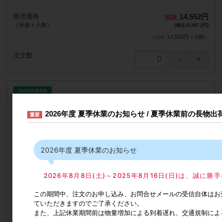
販売価格
14,552円
（単価 × 入数）
(税込16,007.2円)
（
14,552円
×
1
個
）
注文数
自社出荷/通常便
バンパーブロック
2026年度 夏季休業のお知らせ / 夏季休業前の長物
重要
品番
61141-00002020
カタログ価格
890円
2026年度 夏季休業のお知らせ
出荷日(納期)
在庫品
販売単位
1個単位
2026年8月8日(土)～2025年8月16日(日)は、誠
メーカー型番
FD35EV-HBB
必須選択
この期間中、注文のお申し込み、お問合せメールの受信自体はお
FD35EV-HBB
ていただきますのでご了承ください。
※グレー
また、上記休業期間前は物量増加による到着遅れ、交通規制によ
部品詳細