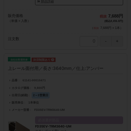
部品詳細
販売価格
7,688円
（単価 × 入数）
(税込8,456.8円)
（
7,688円
×
1
本
）
注文数
自社出荷/通常便
上レール面付用／長さ:3640mm／仕上:アンバー
品番
61141-00010471
カタログ価格
9,800円
出荷日(納期)
2～3営業日
販売単位
1本単位
メーカー型番
FD35EV-TRM3640-UM
必須選択部品
FD35EV-TRM3640-UM
スタンダード用レール