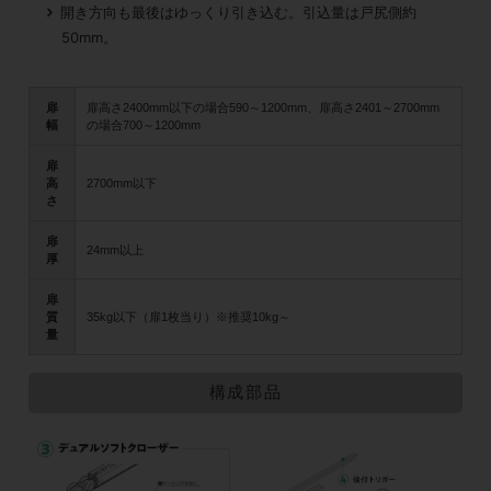
開き方向も最後はゆっくり引き込む。引込量は戸尻側約
50mm。
扉
扉高さ2400mm以下の場合590～1200mm、扉高さ2401～2700mm
幅
の場合700～1200mm
扉
高
2700mm以下
さ
扉
24mm以上
厚
扉
質
35kg以下（扉1枚当り）※推奨10kg～
量
構成部品