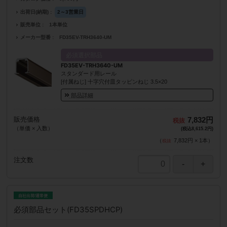
出荷日(納期)
2～3営業日
販売単位
1本単位
メーカー型番
FD35EV-TRH3640-UM
必須選択部品
FD35EV-TRH3640-UM
スタンダード用レール
[付属ねじ] 十字穴付皿タッピンねじ 3.5×20
部品詳細
販売価格
7,832円
（単価 × 入数）
(税込8,615.2円)
（
7,832円
×
1
本
）
注文数
自社出荷/通常便
必須部品セット(FD35SPDHCP)