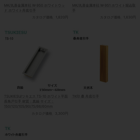
MK/丸喜金属本社 W-950 ホワイトウッ
MK/丸喜金属本社 W-951 ホワイト堀込取
ド ホワイト舟底引手
手
カタログ価格
1,820円
カタログ価格
1,630円
TSUKIESU/ツキエス TS-10 ホワイト平面
TK印 桑 舟底引手
長角戸引手 材質：真鍮 サイズ：
150/120/105/90/75/66/60mm
カタログ価格
3,300円