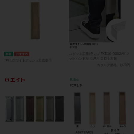
スガツネ工業/ランプ FXSU0-0302AK フ
ットハンドル 引戸用 コロナ対策
TK印 ホワイトアッシュ舟底引手
カタログ価格
1,170円