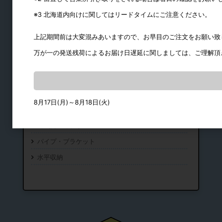
スライドレール
※3 北海道内向けに関してはリードタイムにご注意ください。
シリンダー錠・引き出し錠
上記期間前は大変混みあいますので、お早目のご注文をお願い致
フック
万が一の発送残荷によるお届け日遅延に関しましては、ご理解頂
締結・ジョイント
棚ダボ
品名差
8月17日(月)～8月18日(火)
棚柱・持ち送り
通気口・ガラリ
パイプ・ブラケット
水平収納