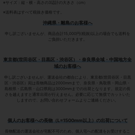
※サイズ：縦・横・高さの3辺計の大きさ（cm）
※送料表はすべて税抜き価格です。
沖縄県・離島のお客様へ
申し訳ございませんが、商品合計15,000円(税抜)以上の場合でも送料を
ご負担いただきます。
東京都(世田谷区・目黒区・渋谷区）・奈良県全域・中国地方全
域のお客様へ
申し訳ございませんが、運送会社の都合により、東京都(世田谷区・目黒
区・渋谷区）宛は
長物商品は2000mmまで
、奈良県・鳥取県・岡山県・
島根県・広島県・山口県宛は
3000mmまでの出荷となります
。規定の長
さを越えますと通常出荷が行えません。必要に応じて無償でカットいた
しますので、お問い合わせフォームよりご連絡ください。
個人のお客様への長物（L=1500mm以上）の出荷について
長物配送の運送会社が宅配不可のため、個人宅への配達をお受けするこ