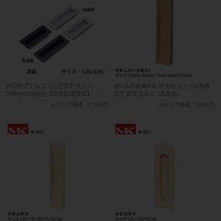
ATOM/アトム グラン戸引手 サイズ：
MK/丸喜金属本社 W-409 メープル舟底
120mm/105mm【白塗装/黒塗装】
引手 材質:もみじ（天然木）
カタログ価格
2,700円
カタログ価格
1,040円