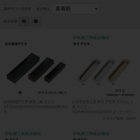
21
件中 1〜21件目
並び替え
表示切替
紀州黒檀戸引手 材質：楓 サイズ：
U.K/宇佐美工業 皐月 戸引手 ステンレス
63.5mm/66.5mm/71mm/80mm/86.5m
製 サイズ：
m
120mm/150mm/230mm【ヘアーライ
ン/フラットシルバー/フラットゴール
カタログ価格
580円
ド】