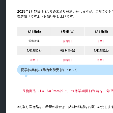
折戸
半自動式引戸
2025年8月17日(月)より通常通り発送いたしますが、ご注文
理解賜りますようお願い申し上げます。
アルミフレーム引戸
連動引戸
8月7日(金)
8月8日(土)
8月9日(日)
仏間収納扉
通常営業
休業日
休業日
8月13日(木)
8月14日(金)
8月15日(土)
休業日
休業日
休業日
夏季休業前の長物出荷受付について
長物商品（L=1600mm以上）の休業期間前到着をご
トイレブース金物
※お取り寄せ品をご希望の場合は、納期の確認をお願いいたしま