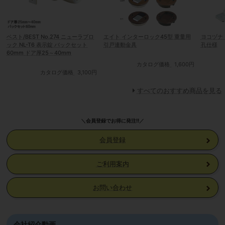
ベスト/BEST No.274 ニューラブロ
エイト インターロック45型 重量用
ヨコヅナ 
ック NL-T6 表示錠 バックセット
引戸連動金具
孔仕様
60mm ドア厚25～40mm
カタログ価格
1,600円
カタログ価格
3,100円
すべてのおすすめ商品を見る
＼会員登録でお得に発注!!／
会員登録
ご利用案内
お問い合わせ
会社紹介動画