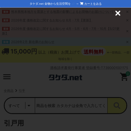
タケダ.net 金物から生活空間を
～
カートをみる
熊本県熊本地方を震源とする地震の影響によるお荷物のお届けについて
重要
C
l
2026年度 価格改定に関するお知らせ 6月・7月【更新】
重要
o
s
2026年度 価格改定に関するお知らせ 4月・5月・6月・7月・10月【5/21更
重要
e
新】
2026年2月 新在庫のお知らせ
新着
15,000円
送料無料
以上（税抜）お買上げで
※一部商品、一部
地域を除く
適格請求書発行事業者 登録番号:T7390001001175
0
全商品
引手
引戸用