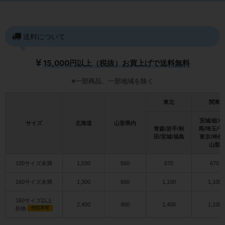
送料について
15,000円以上（税抜）お買上げで送料無料
※一部商品、一部地域を除く
東北
関東
茨城/栃木
サイズ
北海道
山形県内
青森/岩手/秋
馬/埼玉/千
田/宮城/福島
東京/神奈
山梨
100サイズ未満
1,030
560
670
670
160サイズ未満
1,300
600
1,100
1,100
160サイズ以上
2,400
900
1,400
1,100
長物
代引不可