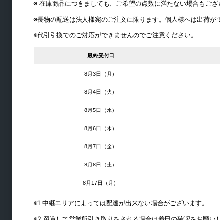
ブース用ヒンジ
※ 在庫商品につきましても、ご希望の点数に満たない場合もご
ボルト・取手
※長物の配送は法人様宛のご注文に限ります。個人様へは出荷が
戸当り・フック
※代引引換でのご対応ができませんのでご注意ください。
サポート・笠木
最終受付日
ブース用エッジ材
8月3日（月）
8月4日（火）
8月5日（水）
8月6日（木）
8月7日（金）
8月8日（土）
8月17日（月）
ラック・シェルフ金物
※1 中継エリアによっては配達が出来ない場合がございます。
キャスター
※2 留置して営業所引き取りをされる場合は着日の確認をお願い