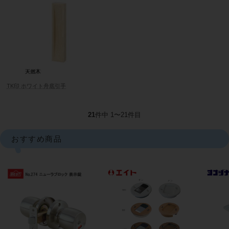
TK印 ホワイト舟底引手
21
件中 1〜21件目
おすすめ商品