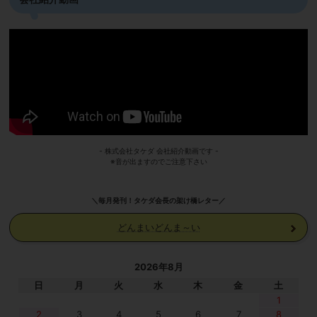
- 株式会社タケダ 会社紹介動画です -
※音が出ますのでご注意下さい
＼毎月発刊！タケダ会長の架け橋レター／
どんまいどんま～い
2026年8月
日
月
火
水
木
金
土
1
2
3
4
5
6
7
8