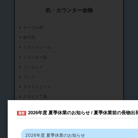
机・カウンター金物
テーブル用
椅子用
スライドレール
シリンダー錠
コンセント
フック
ダストシュート
スライド丁番
丁番
2026年度 夏季休業のお知らせ / 夏季休業前の長物
重要
ステー・ヒンジ
ラッチ・キャッチ
2026年度 夏季休業のお知らせ
取手・つまみ