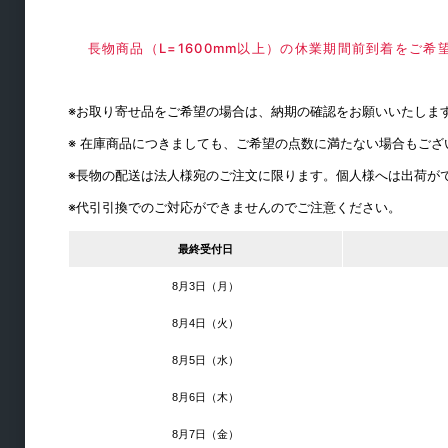
ロイヤル
長物商品（L=1600mm以上）の休業期間前到着をご
パーティション
手すり
※お取り寄せ品をご希望の場合は、納期の確認をお願いいたしま
外壁用換気口
※ 在庫商品につきましても、ご希望の点数に満たない場合もご
キーボックス
※長物の配送は法人様宛のご注文に限ります。個人様へは出荷が
シート・養生材
※代引引換でのご対応ができませんのでご注意ください。
素材・建材
最終受付日
8月3日（月）
8月4日（火）
8月5日（水）
8月6日（木）
8月7日（金）