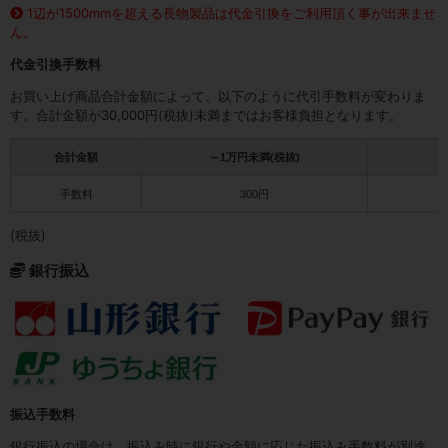
1辺が1500mmを超える長物製品は代金引換をご利用頂く事が出来ませ
ん。
代金引換手数料
お買い上げ商品合計金額によって、以下のように代引手数料が変わりま
す。合計金額が30,000円(税抜)未満まではお客様負担となります。
合計金額
～1万円未満(税抜)
1
手数料
300円
(税抜)
銀行振込
振込手数料
銀行振込の場合は、振込み時に銀行や金額に応じた振込み手数料が別途