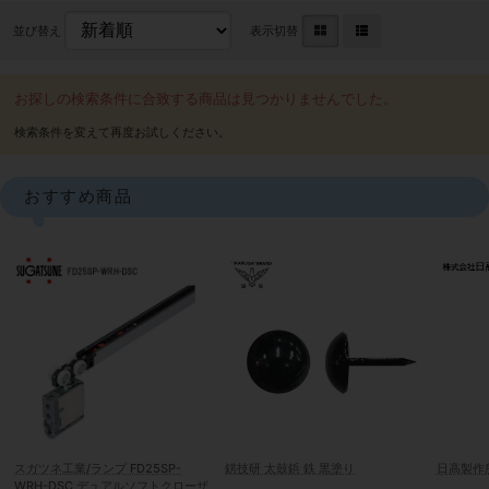
並び替え
表示切替
お探しの検索条件に合致する商品は見つかりませんでした。
おすすめ商品
スガツネ工業/ランプ FD25SP-
錺技研 太鼓鋲 鉄 黒塗り
日高製作所
WRH-DSC デュアルソフトクローザ