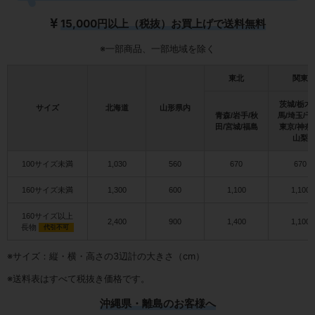
15,000円以上（税抜）お買上げで送料無料
※一部商品、一部地域を除く
東北
関東
茨城/栃木
サイズ
北海道
山形県内
青森/岩手/秋
馬/埼玉/千
田/宮城/福島
東京/神奈
山梨
100サイズ未満
1,030
560
670
670
160サイズ未満
1,300
600
1,100
1,100
160サイズ以上
2,400
900
1,400
1,100
長物
代引不可
※サイズ：縦・横・高さの3辺計の大きさ（cm）
※送料表はすべて税抜き価格です。
沖縄県・離島のお客様へ