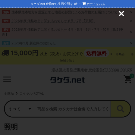
タケダ.net 金物から生活空間を
～
カートをみる
熊本県熊本地方を震源とする地震の影響によるお荷物のお届けについて
重要
C
l
2026年度 価格改定に関するお知らせ 6月・7月【更新】
重要
o
s
2026年度 価格改定に関するお知らせ 4月・5月・6月・7月・10月【5/21更
重要
e
新】
2026年2月 新在庫のお知らせ
新着
15,000円
送料無料
以上（税抜）お買上げで
※一部商品、一部
地域を除く
適格請求書発行事業者 登録番号:T7390001001175
0
全商品
ロイヤル ROYAL
照明