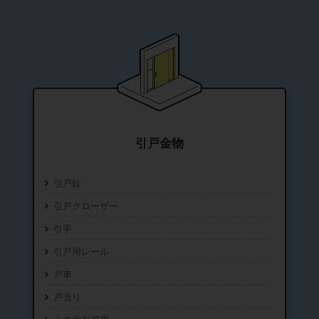
引戸金物
引戸錠
引戸クローザー
引手
引戸用レール
戸車
戸当り