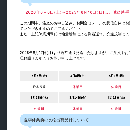
引戸用レール
2026年8月8日(土)～2025年8月16日(日)は、誠
引手
この期間中、注文のお申し込み、お問合せメールの受信自体はお
ていただきますのでご了承ください。
また、上記休業期間前は物量増加による到着遅れ、交通規制によ
2025年8月17日(月)より通常通り発送いたしますが、ご注文
理解賜りますようお願い申し上げます。
8月7日(金)
8月8日(土)
8月9日(日)
通常営業
休業日
休業日
建築金物
8月13日(木)
8月14日(金)
8月15日(土)
物干金物類
休業日
休業日
休業日
ピクチャーレール
夏季休業前の長物出荷受付について
障子紙