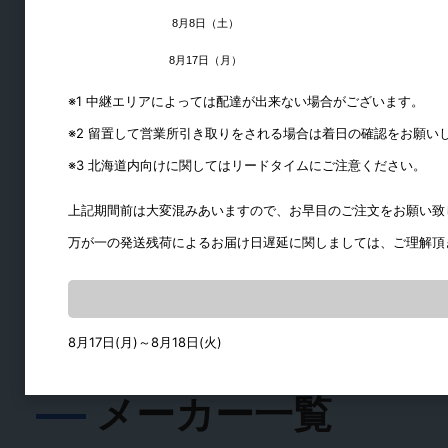
工具・ビス
8月8日（土）
8月17日（月）
地震対策用金物
※1 中継エリアによっては配達が出来ない場合がございます。
工具
※2 留置して営業所引き取りをされる場合は着日の確認をお願い
ビット
※3 北海道内向けに関してはリードタイムにご注意ください。
ビス・釘
接着剤
上記期間前は大変混みあいますので、お早目のご注文をお願い致
シリコンスプレー
万が一の発送残荷によるお届け日遅延に関しましては、ご理解頂
テープ
8月17日(月)～8月18日(火)
メーカー一覧