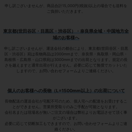
申し訳ございませんが、商品合計15,000円(税抜)以上の場合でも送料を
ご負担いただきます。
東京都(世田谷区・目黒区・渋谷区）・奈良県全域・中国地方全
域のお客様へ
申し訳ございませんが、運送会社の都合により、東京都(世田谷区・目黒
区・渋谷区）宛は
長物商品は2000mmまで
、奈良県・鳥取県・岡山県・
島根県・広島県・山口県宛は
3000mmまでの出荷となります
。規定の長
さを越えますと通常出荷が行えません。必要に応じて無償でカットいた
しますので、お問い合わせフォームよりご連絡ください。
個人のお客様への長物（L=1500mm以上）の出荷について
長物配送の運送会社が宅配不可のため、個人宅への配達をお受けするこ
とができません。営業所受取りのみご手配が可能となります。
会社名または現場名が無いご注文の場合は弊社よりお電話させて頂く事
がございます。
必要に応じて切断加工もできますので、お問い合わせフォームよりご連
絡ください。