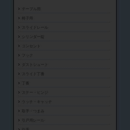
テーブル用
椅子用
スライドレール
シリンダー錠
コンセント
フック
ダストシュート
スライド丁番
丁番
ステー・ヒンジ
ラッチ・キャッチ
取手・つまみ
引戸用レール
引手