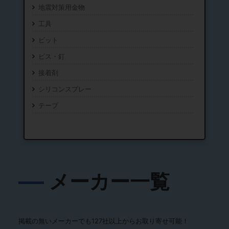
地震対策用金物
工具
ビット
ビス・釘
接着剤
シリコンスプレー
テープ
メーカー一覧
掲載の無いメーカーでも127社以上からお取り寄せ可能！