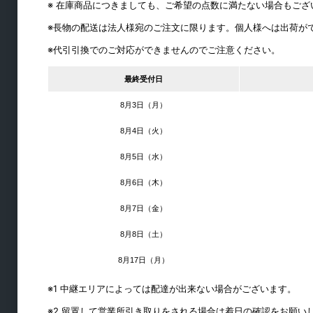
※ 在庫商品につきましても、ご希望の点数に満たない場合もご
※長物の配送は法人様宛のご注文に限ります。個人様へは出荷が
※代引引換でのご対応ができませんのでご注意ください。
最終受付日
8月3日（月）
8月4日（火）
開戸金物
8月5日（水）
レバー・開戸錠
8月6日（木）
ドアクローザー
8月7日（金）
取手
8月8日（土）
丁番
8月17日（月）
戸当り
※1 中継エリアによっては配達が出来ない場合がございます。
ドア用金物
※2 留置して営業所引き取りをされる場合は着日の確認をお願い
フロアヒンジ