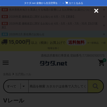
タケダ.net 金物から生活空間を
～
カートをみる
熊本県熊本地方を震源とする地震の影響によるお荷物のお届けについて
重要
C
l
2026年度 価格改定に関するお知らせ 6月・7月【更新】
重要
o
s
2026年度 価格改定に関するお知らせ 4月・5月・6月・7月・10月【5/21更
重要
e
新】
2026年2月 新在庫のお知らせ
新着
15,000円
送料無料
以上（税抜）お買上げで
※一部商品、一部
地域を除く
適格請求書発行事業者 登録番号:T7390001001175
0
全商品
引戸用レール
Vレール