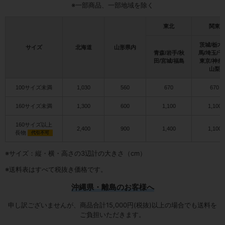
※一部商品、一部地域を除く
東北
関東
茨城/栃木
サイズ
北海道
山形県内
青森/岩手/秋
馬/埼玉/千
田/宮城/福島
東京/神奈
山梨
100サイズ未満
1,030
560
670
670
160サイズ未満
1,300
600
1,100
1,100
160サイズ以上
2,400
900
1,400
1,100
長物
代引不可
※サイズ：縦・横・高さの3辺計の大きさ（cm）
※送料表はすべて税抜き価格です。
沖縄県・離島のお客様へ
申し訳ございませんが、商品合計15,000円(税抜)以上の場合でも送料を
ご負担いただきます。