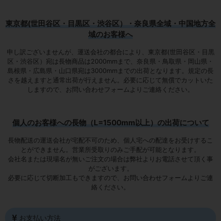
東京都(世田谷区・目黒区・渋谷区）・奈良県全域・中国地方全
域のお客様へ
申し訳ございませんが、運送会社の都合により、東京都(世田谷区・目黒
区・渋谷区）宛は
長物商品は2000mmまで
、奈良県・鳥取県・岡山県・
島根県・広島県・山口県宛は
3000mmまでの出荷となります
。規定の長
さを越えますと通常出荷が行えません。必要に応じて無償でカットいた
しますので、お問い合わせフォームよりご連絡ください。
個人のお客様への長物（L=1500mm以上）の出荷について
長物配送の運送会社が宅配不可のため、個人宅への配達をお受けするこ
とができません。営業所受取りのみご手配が可能となります。
会社名または現場名が無いご注文の場合は弊社よりお電話させて頂く事
がございます。
必要に応じて切断加工もできますので、お問い合わせフォームよりご連
絡ください。
お支払い方法