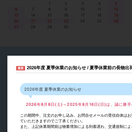
1
2
3
4
5
6
7
8
9
10
11
12
13
14
15
16
17
18
19
20
21
22
23
24
25
26
27
28
29
30
2026年度 夏季休業のお知らせ / 夏季休業前の長物
商品を探す
重要
2026年度 夏季休業のお知らせ
2026年8月8日(土)～2025年8月16日(日)は、誠
この期間中、注文のお申し込み、お問合せメールの受信自体はお
ていただきますのでご了承ください。
また、上記休業期間前は物量増加による到着遅れ、交通規制によ