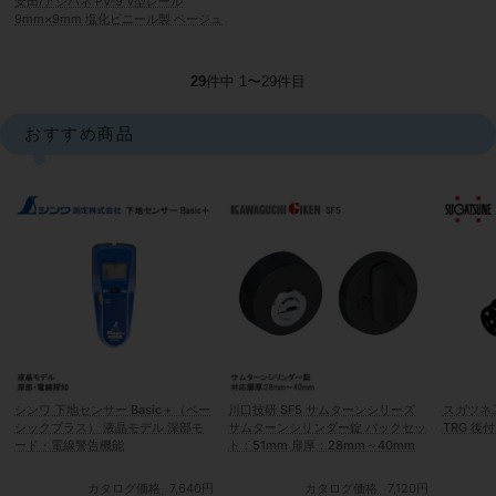
安田/アシバネ PV-9 V型レール
9mm×9mm 塩化ビニール製 ベージュ
29
件中 1〜29件目
おすすめ商品
シンワ 下地センサー Basic＋（ベー
川口技研 SF5 サムターンシリーズ
スガツネ工
シックプラス） 液晶モデル 深部モ
サムターンシリンダー錠 バックセッ
TRG 後
ード・電線警告機能
ト：51mm 扉厚：28mm～40mm
カタログ価格
7,640円
カタログ価格
7,120円