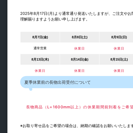
2025年8月17日(月)より通常通り発送いたしますが、ご注文
理解賜りますようお願い申し上げます。
8月7日(金)
8月8日(土)
8月9日(日)
引戸金物
通常営業
休業日
休業日
引戸錠
8月13日(木)
8月14日(金)
8月15日(土)
引戸クローザー
休業日
休業日
休業日
引手
夏季休業前の長物出荷受付について
引戸用レール
戸車
戸当り
長物商品（L=1600mm以上）の休業期間前到着をご
その他引戸用
※お取り寄せ品をご希望の場合は、納期の確認をお願いいたしま