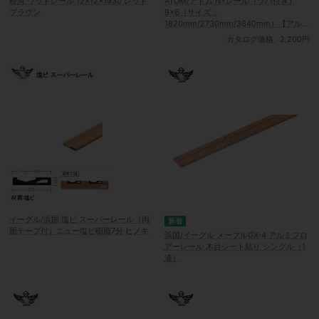
粉河 ウッドレール 12×12×1930 レッド
ATOM/アトム NYレール（ツバ付き）
ブラウン
9×6（サイズ：
1820mm/2730mm/3640mm）【アルマ
イトシルバー/アルマイトアンバー】
カタログ価格
2,200円
イーグル/浜国 塩ビ スーパーレール（両
面テープ付）ニュー塩ビ樹脂7分 ヒノキ
浜国/イーグル メープルGX-4 アルミフロ
アーレール 木目シート貼り シングル（1
連）