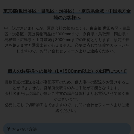
東京都(世田谷区・目黒区・渋谷区）・奈良県全域・中国地方全
域のお客様へ
申し訳ございませんが、運送会社の都合により、東京都(世田谷区・目黒
区・渋谷区）宛は
長物商品は2000mmまで
、奈良県・鳥取県・岡山県・
島根県・広島県・山口県宛は
3000mmまでの出荷となります
。規定の長
さを越えますと通常出荷が行えません。必要に応じて無償でカットいた
しますので、お問い合わせフォームよりご連絡ください。
個人のお客様への長物（L=1500mm以上）の出荷について
長物配送の運送会社が宅配不可のため、個人宅への配達をお受けするこ
とができません。営業所受取りのみご手配が可能となります。
会社名または現場名が無いご注文の場合は弊社よりお電話させて頂く事
がございます。
必要に応じて切断加工もできますので、お問い合わせフォームよりご連
絡ください。
お支払い方法