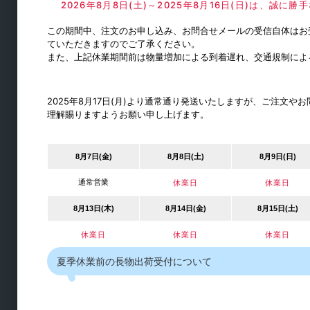
2026年8月8日(土)～2025年8月16日(日)は、誠
品名差
この期間中、注文のお申し込み、お問合せメールの受信自体はお
棚柱・持ち送り
ていただきますのでご了承ください。
また、上記休業期間前は物量増加による到着遅れ、交通規制によ
通気口・ガラリ
パイプ・ブラケット
2025年8月17日(月)より通常通り発送いたしますが、ご注文
水平収納
理解賜りますようお願い申し上げます。
8月7日(金)
8月8日(土)
8月9日(日)
通常営業
休業日
休業日
8月13日(木)
8月14日(金)
8月15日(土)
休業日
休業日
休業日
夏季休業前の長物出荷受付について
机・カウンター金物