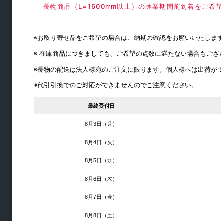
長物商品（L=1600mm以上）の休業期間前到着をご
テーブル用
椅子用
※お取り寄せ品をご希望の場合は、納期の確認をお願いいたしま
スライドレール
※ 在庫商品につきましても、ご希望の点数に満たない場合もご
シリンダー錠
※長物の配送は法人様宛のご注文に限ります。個人様へは出荷が
コンセント
※代引引換でのご対応ができませんのでご注意ください。
フック
ダストシュート
最終受付日
スライド丁番
8月3日（月）
丁番
8月4日（火）
ステー・ヒンジ
8月5日（水）
ラッチ・キャッチ
8月6日（木）
取手・つまみ
8月7日（金）
引戸用レール
引手
8月8日（土）