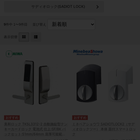
サディオロック(SADIOT LOCK)
9
件中 1〜9件目
並び替え
表示切替
美和ロック TK5L3312-2 自動施錠型テン
ミネベアショウワ SADIOTLOCK2（サデ
キーカードロック 電池式 仕上:SF/BK バ
ィオロックツー） 本体 面付スマートロッ
ックセット:51mm/64mm 扉厚可能範囲
ク
33mm～41mm