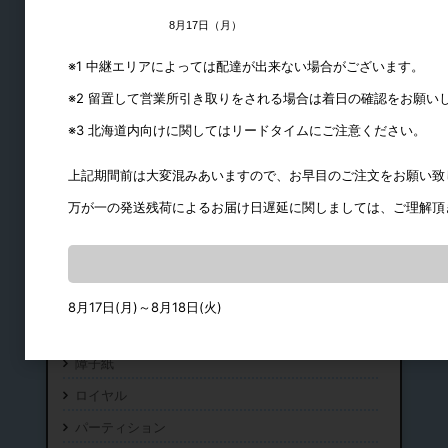
8月17日（月）
※1 中継エリアによっては配達が出来ない場合がございます。
※2 留置して営業所引き取りをされる場合は着日の確認をお願い
※3 北海道内向けに関してはリードタイムにご注意ください。
上記期間前は大変混みあいますので、お早目のご注文をお願い致
万が一の発送残荷によるお届け日遅延に関しましては、ご理解頂
建築金物
物干金物類
8月17日(月)～8月18日(火)
ピクチャーレール
障子紙
ロイヤル
パーティション