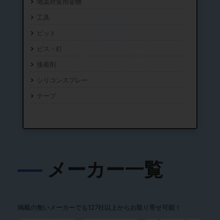
地震対策用金物
工具
ビット
ビス・釘
接着剤
シリコンスプレー
テープ
メーカー一覧
掲載の無いメーカーでも127社以上からお取り寄せ可能！