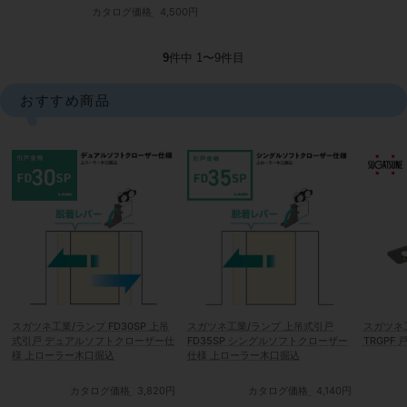
カタログ価格
4,500円
9
件中 1〜9件目
おすすめ商品
スガツネ工業/ランプ FD30SP 上吊
スガツネ工業/ランプ 上吊式引戸
スガツネ工
式引戸 デュアルソフトクローザー仕
FD35SP シングルソフトクローザー
TRGPF
様 上ローラー木口掘込
仕様 上ローラー木口掘込
カタログ価格
3,820円
カタログ価格
4,140円