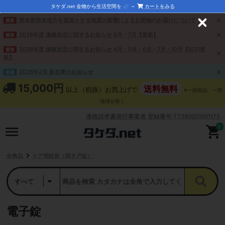
タケダ.net 金物から生活空間を
～
カートをみる
熊本県熊本地方を震源とする地震の影響によるお荷物のお届けについて
重要
C
l
2026年度 価格改定に関するお知らせ 6月・7月【更新】
重要
o
s
2026年度 価格改定に関するお知らせ 4月・5月・6月・7月・10月【5/21更
重要
e
新】
2026年2月 新在庫のお知らせ
新着
15,000円
送料無料
以上（税抜）お買上げで
※一部商品、一部
地域を除く
適格請求書発行事業者 登録番号:T7390001001175
0
全商品
ドア用錠前（開き戸錠）
電子錠