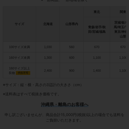
東北
関東
茨城/栃木
サイズ
北海道
山形県内
青森/岩手/秋
馬/埼玉/千
田/宮城/福島
東京/神奈
山梨
100サイズ未満
1,030
560
670
670
160サイズ未満
1,300
600
1,100
1,100
160サイズ以上
2,400
900
1,400
1,100
長物
代引不可
※サイズ：縦・横・高さの3辺計の大きさ（cm）
※送料表はすべて税抜き価格です。
沖縄県・離島のお客様へ
申し訳ございませんが、商品合計15,000円(税抜)以上の場合でも送料を
ご負担いただきます。