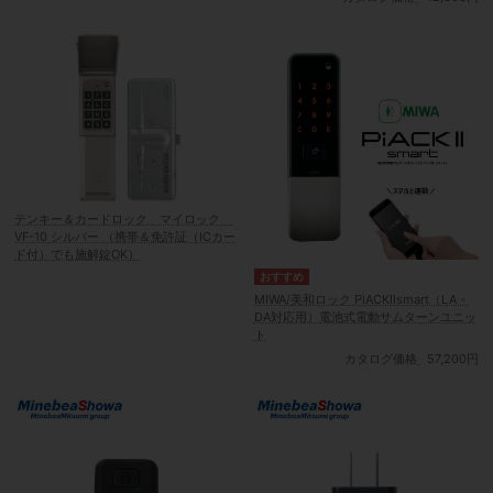
テンキー＆カードロック マイロック
VF-10 シルバー （携帯＆免許証（ICカー
ド付）でも施解錠OK）
MIWA/美和ロック PiACKⅡsmart（LA・
DA対応用）電池式電動サムターンユニッ
ト
カタログ価格
57,200円