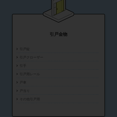
引戸金物
引戸錠
引戸クローザー
引手
引戸用レール
戸車
戸当り
その他引戸用