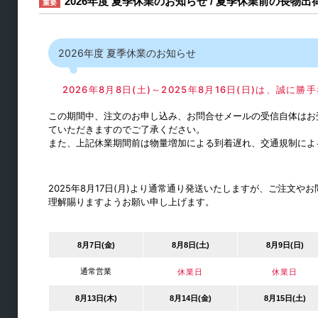
ダストシュート
2026年度 夏季休業のお知らせ / 夏季休業前の長物
重要
スライド丁番
丁番
2026年度 夏季休業のお知らせ
ステー・ヒンジ
2026年8月8日(土)～2025年8月16日(日)は、誠
ラッチ・キャッチ
取手・つまみ
この期間中、注文のお申し込み、お問合せメールの受信自体はお
ていただきますのでご了承ください。
引戸用レール
また、上記休業期間前は物量増加による到着遅れ、交通規制によ
引手
2025年8月17日(月)より通常通り発送いたしますが、ご注文
理解賜りますようお願い申し上げます。
8月7日(金)
8月8日(土)
8月9日(日)
通常営業
休業日
休業日
8月13日(木)
8月14日(金)
8月15日(土)