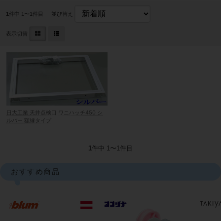
1
件中 1〜1件目
並び替え
表示切替
日大工業 天井点検口 ワニハッチ450 シ
ルバー 額縁タイプ
1
件中 1〜1件目
おすすめ商品