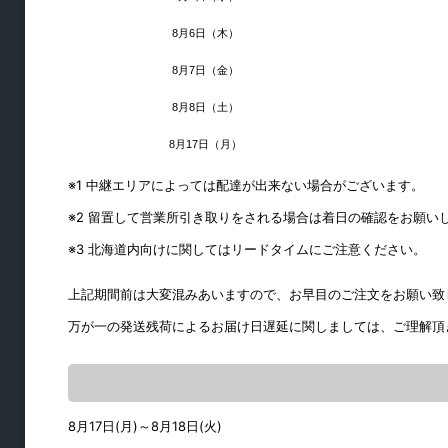
8月6日（木）
8月7日（金）
8月8日（土）
8月17日（月）
工具・ビス
※1 中継エリアによっては配達が出来ない場合がございます。
※2 留置して営業所引き取りをされる場合は着日の確認をお願い
地震対策用金物
※3 北海道内向けに関してはリードタイムにご注意ください。
工具
上記期間前は大変混みあいますので、お早目のご注文をお願い致
ビット
万が一の発送残荷によるお届け日遅延に関しましては、ご理解頂
ビス・釘
接着剤
シリコンスプレー
8月17日(月)～8月18日(火)
テープ