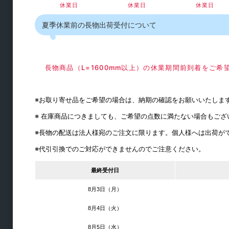
休業日
休業日
休業日
建築金物
夏季休業前の長物出荷受付について
物干金物類
ピクチャーレール
長物商品（L=1600mm以上）の休業期間前到着をご
障子紙
ロイヤル
※お取り寄せ品をご希望の場合は、納期の確認をお願いいたしま
パーティション
※ 在庫商品につきましても、ご希望の点数に満たない場合もご
手すり
※長物の配送は法人様宛のご注文に限ります。個人様へは出荷が
外壁用換気口
※代引引換でのご対応ができませんのでご注意ください。
キーボックス
最終受付日
シート・養生材
8月3日（月）
素材・建材
8月4日（火）
8月5日（水）