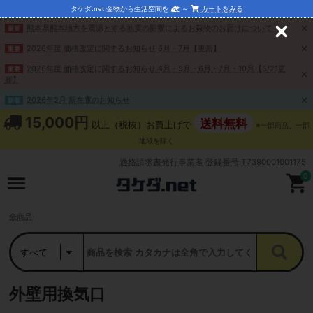
タケダ.net 金物から生活空間を
～
カートをみる
熊本県熊本地方を震源とする地震の影響によるお荷物のお届けについて
重要
C
l
2026年度 価格改定に関するお知らせ 6月・7月【更新】
重要
o
s
2026年度 価格改定に関するお知らせ 4月・5月・6月・7月・10月【5/21更
重要
e
新】
2026年2月 新在庫のお知らせ
新着
15,000円
送料無料
以上（税抜）お買上げで
※一部商品、一部
地域を除く
適格請求書発行事業者 登録番号:T7390001001175
0
全商品
外壁用換気口