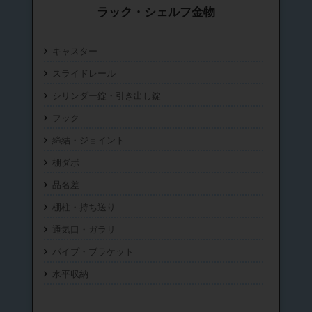
ラック・シェルフ金物
キャスター
スライドレール
シリンダー錠・引き出し錠
フック
締結・ジョイント
棚ダボ
品名差
棚柱・持ち送り
通気口・ガラリ
パイプ・ブラケット
水平収納