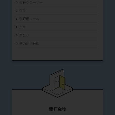
引戸クローザー
引手
引戸用レール
戸車
戸当り
その他引戸用
開戸金物