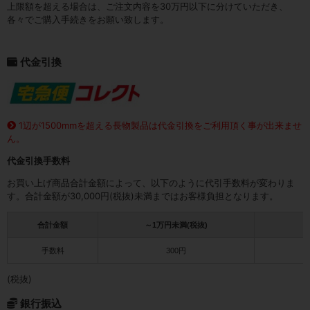
上限額を超える場合は、ご注文内容を30万円以下に分けていただき、
各々でご購入手続きをお願い致します。
代金引換
1辺が1500mmを超える長物製品は代金引換をご利用頂く事が出来ませ
ん。
代金引換手数料
お買い上げ商品合計金額によって、以下のように代引手数料が変わりま
す。合計金額が30,000円(税抜)未満まではお客様負担となります。
合計金額
～1万円未満(税抜)
1
手数料
300円
(税抜)
銀行振込