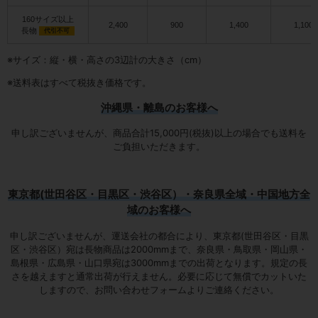
160サイズ以上
2,400
900
1,400
1,100
長物
代引不可
※サイズ：縦・横・高さの3辺計の大きさ（cm）
※送料表はすべて税抜き価格です。
沖縄県・離島のお客様へ
申し訳ございませんが、商品合計15,000円(税抜)以上の場合でも送料を
ご負担いただきます。
東京都(世田谷区・目黒区・渋谷区）・奈良県全域・中国地方全
域のお客様へ
申し訳ございませんが、運送会社の都合により、東京都(世田谷区・目黒
区・渋谷区）宛は
長物商品は2000mmまで
、奈良県・鳥取県・岡山県・
島根県・広島県・山口県宛は
3000mmまでの出荷となります
。規定の長
さを越えますと通常出荷が行えません。必要に応じて無償でカットいた
しますので、お問い合わせフォームよりご連絡ください。