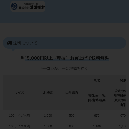
送料について
15,000円以上（税抜）お買上げで送料無料
※一部商品、一部地域を除く
東北
関東
茨城/栃木
サイズ
北海道
山形県内
青森/岩手/秋
馬/埼玉/千
田/宮城/福島
東京/神奈
山梨
100サイズ未満
1,030
560
670
670
160サイズ未満
1,300
600
1,100
1,100