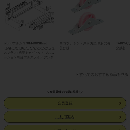
blum/ブルム 378M400SBset
ヨコヅナ シン・戸車 丸型 取付穴長
TAKIY
TANDEMBOX Plus(タンデムボック
孔仕様
化粧材
スプラス) 標準キャビネット ブルモ
ーション内臓 フルスライド アンダ
ーマウントレール(側板スチール製引
出システム)
すべてのおすすめ商品を見る
＼会員登録でお得に発注!!／
会員登録
ご利用案内