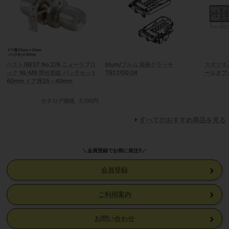
ベスト/BEST No.274 ニューラブロ
blum/ブルム 脱着クラッチ
スガツネ
ック NL-M6 間仕切錠 バックセット
T51.1700.04
ールオプ
60mm ドア厚25～40mm
カタログ価格
3,100円
すべてのおすすめ商品を見る
＼会員登録でお得に発注!!／
会員登録
ご利用案内
お問い合わせ