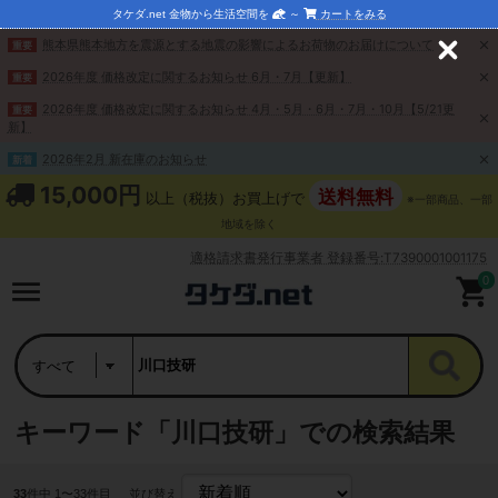
タケダ.net 金物から生活空間を
～
カートをみる
熊本県熊本地方を震源とする地震の影響によるお荷物のお届けについて
重要
C
l
2026年度 価格改定に関するお知らせ 6月・7月【更新】
重要
o
s
2026年度 価格改定に関するお知らせ 4月・5月・6月・7月・10月【5/21更
重要
e
新】
2026年2月 新在庫のお知らせ
新着
15,000円
送料無料
以上（税抜）お買上げで
※一部商品、一部
地域を除く
適格請求書発行事業者 登録番号:T7390001001175
0
キーワード「川口技研」での検索結果
33
件中 1〜33件目
並び替え