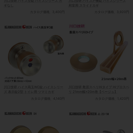
川口技研 ハイス空錠 ハイスシリーズ カ
川口技研 ハイス戸襖錠 ハイスシリーズ
ギなし
和室用 スライドカギ
カタログ価格
3,400円
カタログ価格
3,920円
川口技研 ハイス両玉WC錠 ハイスシリー
川口技研 敷居スベリHiタイプ Hiプロスベ
ズ 表示錠2型 トイレ用 ツマミカギ
リ 21mm幅×20m巻【ベージュ】
カタログ価格
4,140円
カタログ価格
1,420円