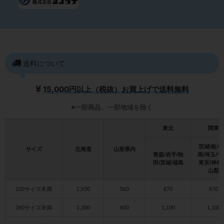
送料について
15,000円以上（税抜）お買上げで送料無料
※一部商品、一部地域を除く
東北
関東
茨城/栃木
サイズ
北海道
山形県内
青森/岩手/秋
馬/埼玉/千
田/宮城/福島
東京/神奈
山梨
100サイズ未満
1,030
560
670
670
160サイズ未満
1,300
600
1,100
1,100