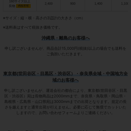
160サイズ以上
2,400
900
1,400
1,100
長物
代引不可
※サイズ：縦・横・高さの3辺計の大きさ（cm）
※送料表はすべて税抜き価格です。
沖縄県・離島のお客様へ
申し訳ございませんが、商品合計15,000円(税抜)以上の場合でも送料を
ご負担いただきます。
東京都(世田谷区・目黒区・渋谷区）・奈良県全域・中国地方全
域のお客様へ
申し訳ございませんが、運送会社の都合により、東京都(世田谷区・目黒
区・渋谷区）宛は
長物商品は2000mmまで
、奈良県・鳥取県・岡山県・
島根県・広島県・山口県宛は
3000mmまでの出荷となります
。規定の長
さを越えますと通常出荷が行えません。必要に応じて無償でカットいた
しますので、お問い合わせフォームよりご連絡ください。