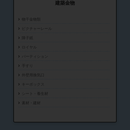
建築金物
物干金物類
ピクチャーレール
障子紙
ロイヤル
パーティション
手すり
外壁用換気口
キーボックス
シート・養生材
素材・建材