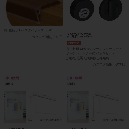
川口技研/GIKEN スベラーズ L670
カタログ価格
540円
川口技研 SF5 サムターンシリーズ サム
ターンシリンダー錠 バックセット：
51mm 扉厚：28mm～40mm
カタログ価格
7,120円