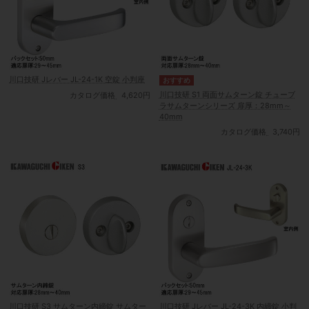
川口技研 Jレバー JL-24-1K 空錠 小判座
川口技研 S1 両面サムターン錠 チューブ
カタログ価格
4,620円
ラサムターンシリーズ 扉厚：28mm～
40mm
カタログ価格
3,740円
川口技研 S3 サムターン内締錠 サムター
川口技研 Jレバー JL-24-3K 内締錠 小判