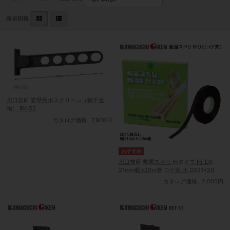
表示切替
川口技研 窓壁用ホスクリーン（物干金
物） RK-55
カタログ価格
7,900円
川口技研 敷居スベリ Hiタイプ Hi-DX
21mm幅×20m巻 コゲ茶 Hi DX21×20
カタログ価格
2,000円