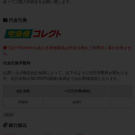
各々でご購入手続きをお願い致します。
代金引換
1辺が1500mmを超える長物製品は代金引換をご利用頂く事が出来ませ
ん。
代金引換手数料
お買い上げ商品合計金額によって、以下のように代引手数料が変わりま
す。合計金額が30,000円(税抜)未満まではお客様負担となります。
合計金額
～1万円未満(税抜)
1
手数料
300円
(税抜)
銀行振込