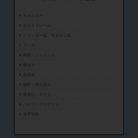
キャスター
スライドレール
シリンダー錠・引き出し錠
フック
締結・ジョイント
棚ダボ
品名差
棚柱・持ち送り
通気口・ガラリ
パイプ・ブラケット
水平収納