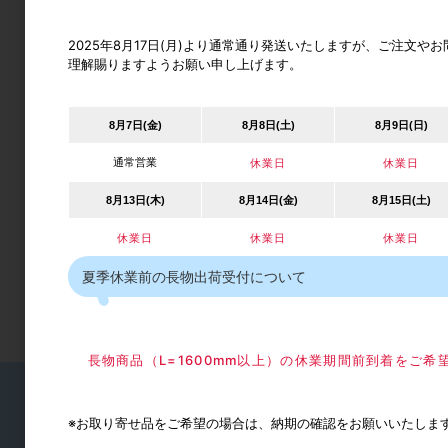
日
月
火
水
木
金
土
1
2025年8月17日(月)より通常通り発送いたしますが、ご注文
2
3
4
5
6
7
8
理解賜りますようお願い申し上げます。
9
10
11
12
13
14
15
16
17
18
19
20
21
22
23
24
25
26
27
28
29
8月7日(金)
8月8日(土)
8月9日(日)
30
31
通常営業
休業日
休業日
2026年9月
日
月
火
水
木
金
土
8月13日(木)
8月14日(金)
8月15日(土)
1
2
3
4
5
6
7
8
9
10
11
12
休業日
休業日
休業日
13
14
15
16
17
18
19
20
21
22
23
24
25
26
夏季休業前の長物出荷受付について
27
28
29
30
長物商品（L=1600mm以上）の休業期間前到着をご
※お取り寄せ品をご希望の場合は、納期の確認をお願いいたしま