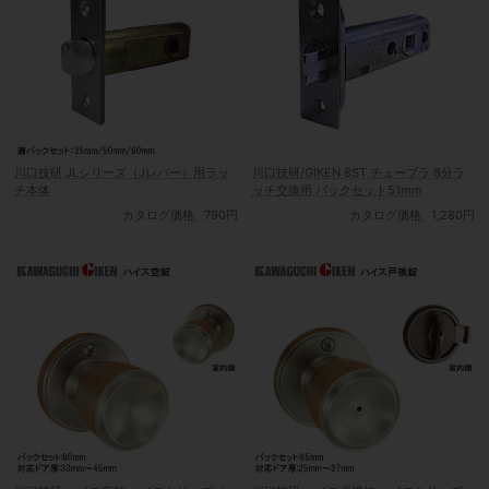
川口技研 JLシリーズ（Jレバー）用ラッ
川口技研/GIKEN 8ST チューブラ 8分ラ
チ本体
ッチ交換用 バックセット51mm
カタログ価格
790円
カタログ価格
1,280円