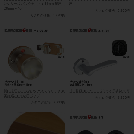
ンシリーズ バックセット：51mm 扉厚：
座
28mm～40mm
カタログ価格
5,950円
カタログ価格
2,880円
川口技研 ハイスWC錠 ハイスシリーズ 表
川口技研 Jレバー JL-20-2M 戸襖錠 丸座
示錠1型 トイレ用 片ノブ
カタログ価格
3,530円
カタログ価格
3,810円