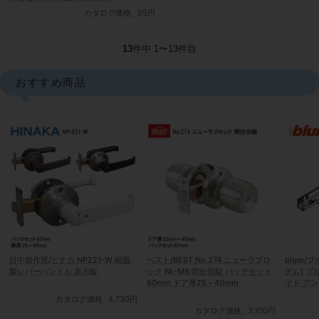
カタログ価格
95円
13
件中 1〜13件目
おすすめ商品
日中製作所/ヒナカ NP221-W 樹脂
ベスト/BEST No.274 ニューラブロ
blum/ブ
製レバーハンドル 表示錠
ック NL-M6 間仕切錠 バックセット
デム) 
60mm ドア厚25～40mm
イド ア
カタログ価格
4,730円
カタログ価格
3,100円