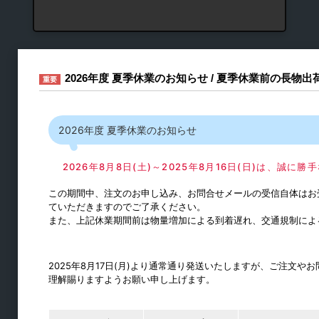
2026年度 夏季休業のお知らせ / 夏季休業前の長物
重要
2026年度 夏季休業のお知らせ
ラック・シェルフ金物
2026年8月8日(土)～2025年8月16日(日)は、誠
この期間中、注文のお申し込み、お問合せメールの受信自体はお
キャスター
ていただきますのでご了承ください。
また、上記休業期間前は物量増加による到着遅れ、交通規制によ
スライドレール
シリンダー錠・引き出し錠
2025年8月17日(月)より通常通り発送いたしますが、ご注文
フック
理解賜りますようお願い申し上げます。
締結・ジョイント