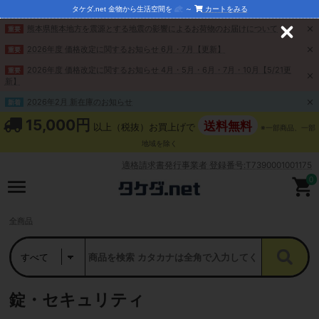
タケダ.net 金物から生活空間を
～
カートをみる
熊本県熊本地方を震源とする地震の影響によるお荷物のお届けについて
重要
C
l
2026年度 価格改定に関するお知らせ 6月・7月【更新】
重要
o
s
2026年度 価格改定に関するお知らせ 4月・5月・6月・7月・10月【5/21更
重要
e
新】
2026年2月 新在庫のお知らせ
新着
15,000円
送料無料
以上（税抜）お買上げで
※一部商品、一部
地域を除く
適格請求書発行事業者 登録番号:T7390001001175
0
全商品
錠・セキュリティ