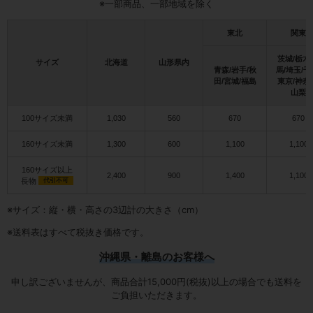
※一部商品、一部地域を除く
東北
関東
茨城/栃木
サイズ
北海道
山形県内
青森/岩手/秋
馬/埼玉/千
田/宮城/福島
東京/神奈
山梨
100サイズ未満
1,030
560
670
670
160サイズ未満
1,300
600
1,100
1,100
160サイズ以上
2,400
900
1,400
1,100
長物
代引不可
※サイズ：縦・横・高さの3辺計の大きさ（cm）
※送料表はすべて税抜き価格です。
沖縄県・離島のお客様へ
申し訳ございませんが、商品合計15,000円(税抜)以上の場合でも送料を
ご負担いただきます。