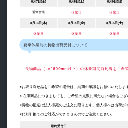
棚ダボ
8月7日(金)
8月8日(土)
8月9日(日)
品名差
通常営業
休業日
休業日
棚柱・持ち送り
8月13日(木)
8月14日(金)
8月15日(土)
通気口・ガラリ
休業日
休業日
休業日
パイプ・ブラケット
夏季休業前の長物出荷受付について
水平収納
長物商品（L=1600mm以上）の休業期間前到着をご
※お取り寄せ品をご希望の場合は、納期の確認をお願いいたしま
※ 在庫商品につきましても、ご希望の点数に満たない場合もご
※長物の配送は法人様宛のご注文に限ります。個人様へは出荷が
※代引引換でのご対応ができませんのでご注意ください。
机・カウンター金物
最終受付日