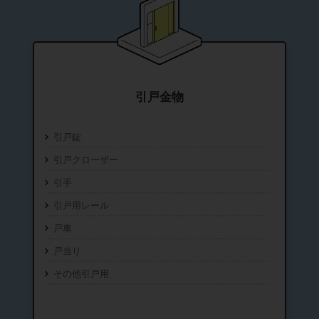
引戸金物
引戸錠
引戸クローザー
引手
引戸用レール
戸車
戸当り
その他引戸用