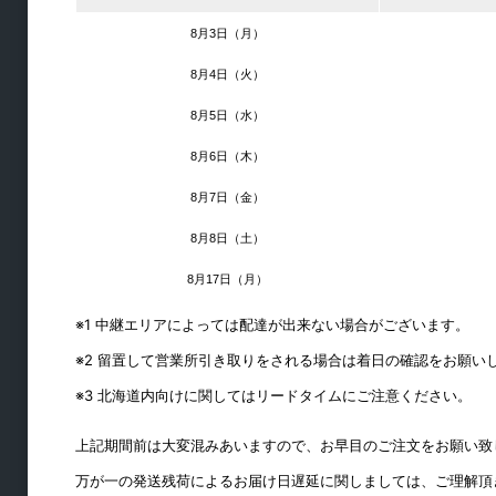
テーブル用
8月3日（月）
椅子用
8月4日（火）
スライドレール
8月5日（水）
シリンダー錠
8月6日（木）
コンセント
8月7日（金）
フック
ダストシュート
8月8日（土）
スライド丁番
8月17日（月）
丁番
※1 中継エリアによっては配達が出来ない場合がございます。
ステー・ヒンジ
※2 留置して営業所引き取りをされる場合は着日の確認をお願い
ラッチ・キャッチ
※3 北海道内向けに関してはリードタイムにご注意ください。
取手・つまみ
上記期間前は大変混みあいますので、お早目のご注文をお願い致
引戸用レール
万が一の発送残荷によるお届け日遅延に関しましては、ご理解頂
引手