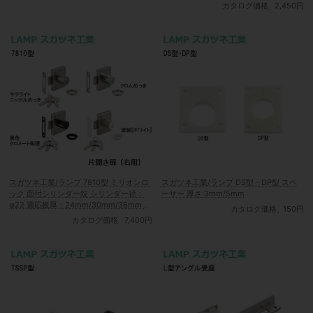
16mm/22mm/30mm
カタログ価格
2,450円
スガツネ工業/ランプ 7810型 ミリオンロ
スガツネ工業/ランプ DS型・DP型 スペ
ック 面付シリンダー錠 シリンダー径：
ーサー 厚さ:3mm/5mm
φ22 適応板厚：24mm/30mm/36mm 仕
カタログ価格
150円
上げ：NI/CR/BL/WT
カタログ価格
7,400円