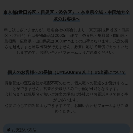
東京都(世田谷区・目黒区・渋谷区）・奈良県全域・中国地方全
域のお客様へ
申し訳ございませんが、運送会社の都合により、東京都(世田谷区・目黒
区・渋谷区）宛は
長物商品は2000mmまで
、奈良県・鳥取県・岡山県・
島根県・広島県・山口県宛は
3000mmまでの出荷となります
。規定の長
さを越えますと通常出荷が行えません。必要に応じて無償でカットいた
しますので、お問い合わせフォームよりご連絡ください。
個人のお客様への長物（L=1500mm以上）の出荷について
長物配送の運送会社が宅配不可のため、個人宅への配達をお受けするこ
とができません。営業所受取りのみご手配が可能となります。
会社名または現場名が無いご注文の場合は弊社よりお電話させて頂く事
がございます。
必要に応じて切断加工もできますので、お問い合わせフォームよりご連
絡ください。
お支払い方法