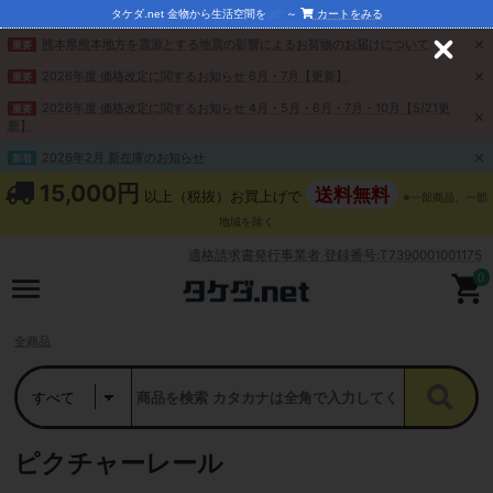
タケダ.net 金物から生活空間を
～
カートをみる
熊本県熊本地方を震源とする地震の影響によるお荷物のお届けについて
重要
C
l
2026年度 価格改定に関するお知らせ 6月・7月【更新】
重要
o
s
2026年度 価格改定に関するお知らせ 4月・5月・6月・7月・10月【5/21更
重要
e
新】
2026年2月 新在庫のお知らせ
新着
15,000円
送料無料
以上（税抜）お買上げで
※一部商品、一部
地域を除く
適格請求書発行事業者 登録番号:T7390001001175
0
全商品
ピクチャーレール