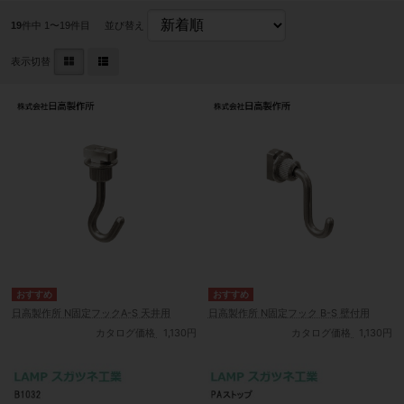
19
件中 1〜19件目
並び替え
表示切替
日高製作所 N固定フックA-S 天井用
日高製作所 N固定フック B-S 壁付用
カタログ価格
1,130円
カタログ価格
1,130円