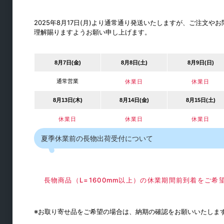
2025年8月17日(月)より通常通り発送いたしますが、ご注文
理解賜りますようお願い申し上げます。
8月7日(金)
8月8日(土)
8月9日(日)
通常営業
休業日
休業日
トイレブース金物
8月13日(木)
8月14日(金)
8月15日(土)
休業日
休業日
休業日
ブース用ヒンジ
夏季休業前の長物出荷受付について
ボルト・取手
戸当り・フック
サポート・笠木
長物商品（L=1600mm以上）の休業期間前到着をご
ブース用エッジ材
※お取り寄せ品をご希望の場合は、納期の確認をお願いいたしま