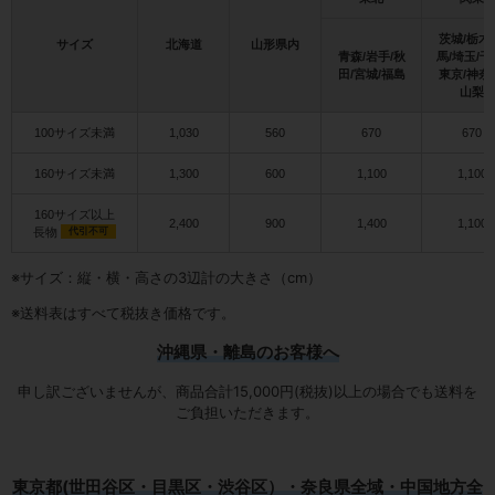
茨城/栃木
サイズ
北海道
山形県内
青森/岩手/秋
馬/埼玉/千
田/宮城/福島
東京/神奈
山梨
100サイズ未満
1,030
560
670
670
160サイズ未満
1,300
600
1,100
1,100
160サイズ以上
2,400
900
1,400
1,100
長物
代引不可
※サイズ：縦・横・高さの3辺計の大きさ（cm）
※送料表はすべて税抜き価格です。
沖縄県・離島のお客様へ
申し訳ございませんが、商品合計15,000円(税抜)以上の場合でも送料を
ご負担いただきます。
東京都(世田谷区・目黒区・渋谷区）・奈良県全域・中国地方全