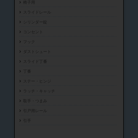
椅子用
スライドレール
シリンダー錠
コンセント
フック
ダストシュート
スライド丁番
丁番
ステー・ヒンジ
ラッチ・キャッチ
取手・つまみ
引戸用レール
引手