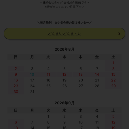
- 株式会社タケダ 会社紹介動画です -
※音が出ますのでご注意下さい
＼毎月発刊！タケダ会長の架け橋レター／
どんまいどんま～い
2026年8月
日
月
火
水
木
金
土
1
2
3
4
5
6
7
8
9
10
11
12
13
14
15
16
17
18
19
20
21
22
23
24
25
26
27
28
29
30
31
2026年9月
日
月
火
水
木
金
土
1
2
3
4
5
6
7
8
9
10
11
12
13
14
15
16
17
18
19