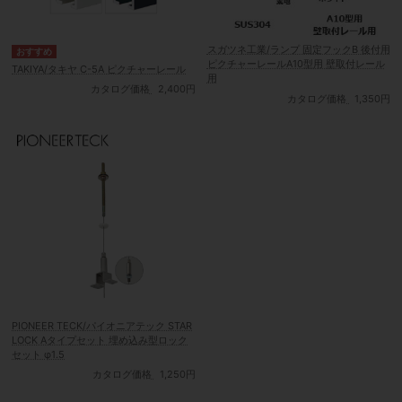
スガツネ工業/ランプ 固定フックB 後付用
ピクチャーレールA10型用 壁取付レール
TAKIYA/タキヤ C-5A ピクチャーレール
用
カタログ価格
2,400円
カタログ価格
1,350円
PIONEER TECK/パイオニアテック STAR
LOCK Aタイプセット 埋め込み型ロック
セット φ1.5
カタログ価格
1,250円