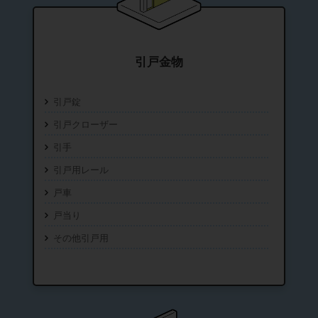
引戸金物
引戸錠
引戸クローザー
引手
引戸用レール
戸車
戸当り
その他引戸用