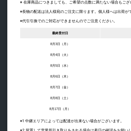
※ 在庫商品につきましても、ご希望の点数に満たない場合もご
※長物の配送は法人様宛のご注文に限ります。個人様へは出荷が
※代引引換でのご対応ができませんのでご注意ください。
最終受付日
8月3日（月）
ラック・シェルフ金物
8月4日（火）
8月5日（水）
キャスター
8月6日（木）
スライドレール
8月7日（金）
シリンダー錠・引き出し錠
フック
8月8日（土）
締結・ジョイント
8月17日（月）
棚ダボ
※1 中継エリアによっては配達が出来ない場合がございます。
品名差
※2 留置して営業所引き取りをされる場合は着日の確認をお願い