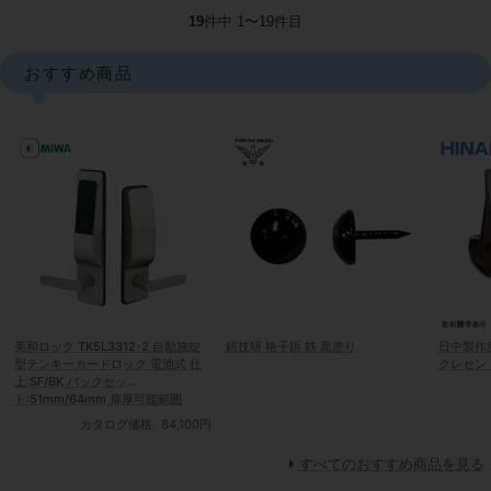
19
件中 1〜19件目
おすすめ商品
美和ロック TK5L3312-2 自動施錠
錺技研 格子鋲 鉄 黒塗り
日中製作所
型テンキーカードロック 電池式 仕
クレセント
上:SF/BK バックセッ
ト:51mm/64mm 扉厚可能範囲
33mm～41mm
カタログ価格
84,100円
すべてのおすすめ商品を見る