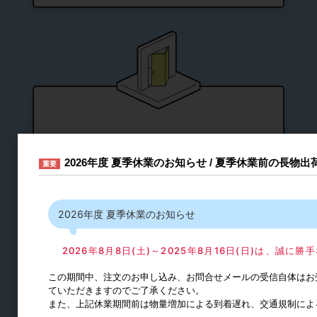
折戸・機能付きドア金物
2026年度 夏季休業のお知らせ / 夏季休業前の長物
重要
折戸
半自動式引戸
2026年度 夏季休業のお知らせ
アルミフレーム引戸
連動引戸
2026年8月8日(土)～2025年8月16日(日)は、誠
仏間収納扉
この期間中、注文のお申し込み、お問合せメールの受信自体はお
ていただきますのでご了承ください。
また、上記休業期間前は物量増加による到着遅れ、交通規制によ