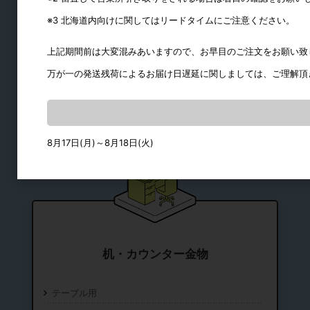
棚柱・持ち送り
※3 北海道内向けに関してはリードタイムにご注意ください。
通気口・ガラリ
上記期間前は大変混みあいますので、お早目のご注文をお願い致
パイプ・ブラケット
万が一の発送残荷によるお届け日遅延に関しましては、ご理解頂
水平収納
8月17日(月)～8月18日(火)
机・カウンター金物
テーブル用