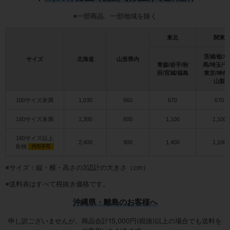
※一部商品、一部地域を除く
東北
関東
茨城/栃木
サイズ
北海道
山形県内
青森/岩手/秋
馬/埼玉/千
田/宮城/福島
東京/神奈
山梨
100サイズ未満
1,030
560
670
670
160サイズ未満
1,300
600
1,100
1,100
160サイズ以上
2,400
900
1,400
1,100
長物
代引不可
※サイズ：縦・横・高さの3辺計の大きさ（cm）
※送料表はすべて税抜き価格です。
沖縄県・離島のお客様へ
申し訳ございませんが、商品合計15,000円(税抜)以上の場合でも送料を