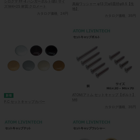
シロクマ FF-4 ハンガーボルト(鉄) サイ
真鍮ワッシャー φ13 穴φ5皿径φ9.5【生
ズ:M4×25 材質:クロメート
地】
カタログ価格
24円
カタログ価格
35円
ATOM/アトム セットキャップ【ボルト】
M6
P.C セットキャップカバー
カタログ価格
35円