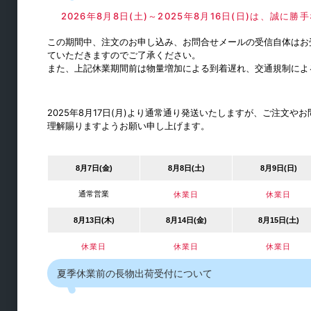
2026年8月8日(土)～2025年8月16日(日)は、誠
棚ダボ
品名差
この期間中、注文のお申し込み、お問合せメールの受信自体はお
ていただきますのでご了承ください。
棚柱・持ち送り
また、上記休業期間前は物量増加による到着遅れ、交通規制によ
通気口・ガラリ
パイプ・ブラケット
2025年8月17日(月)より通常通り発送いたしますが、ご注文
理解賜りますようお願い申し上げます。
水平収納
8月7日(金)
8月8日(土)
8月9日(日)
通常営業
休業日
休業日
8月13日(木)
8月14日(金)
8月15日(土)
休業日
休業日
休業日
夏季休業前の長物出荷受付について
机・カウンター金物