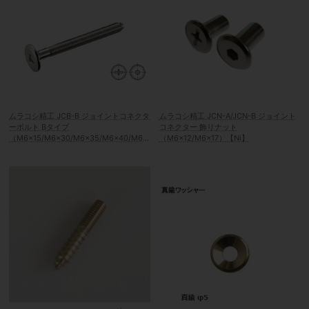
ムラコシ精工 JCB-B ジョイントコネクタ
ムラコシ精工 JCN-A/JCN-B ジョイント
ーボルト Bタイプ
コネクター 飾りナット
（M6×15/M6×30/M6×35/M6×40/M6×
（M6×12/M6×17）【Ni】
45/M6×50/M6×60/M6×71）[頭形状：
六角レンチ/プラスマイナス]【Ni】