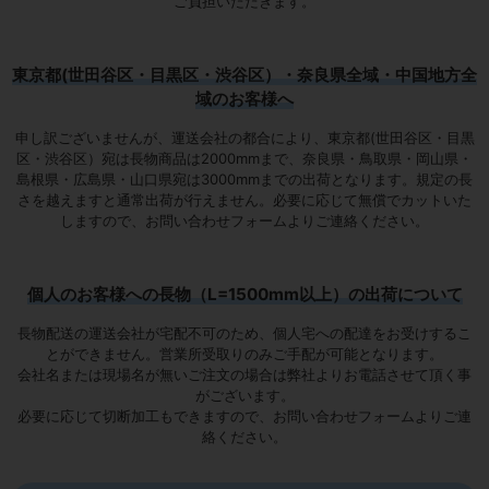
ご負担いただきます。
東京都(世田谷区・目黒区・渋谷区）・奈良県全域・中国地方全
域のお客様へ
申し訳ございませんが、運送会社の都合により、東京都(世田谷区・目黒
区・渋谷区）宛は
長物商品は2000mmまで
、奈良県・鳥取県・岡山県・
島根県・広島県・山口県宛は
3000mmまでの出荷となります
。規定の長
さを越えますと通常出荷が行えません。必要に応じて無償でカットいた
しますので、お問い合わせフォームよりご連絡ください。
個人のお客様への長物（L=1500mm以上）の出荷について
長物配送の運送会社が宅配不可のため、個人宅への配達をお受けするこ
とができません。営業所受取りのみご手配が可能となります。
会社名または現場名が無いご注文の場合は弊社よりお電話させて頂く事
がございます。
必要に応じて切断加工もできますので、お問い合わせフォームよりご連
絡ください。