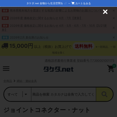
タケダ.net 金物から生活空間を
～
カートをみる
熊本県熊本地方を震源とする地震の影響によるお荷物のお届けについて
重要
C
l
2026年度 価格改定に関するお知らせ 6月・7月【更新】
重要
o
s
2026年度 価格改定に関するお知らせ 4月・5月・6月・7月・10月【5/21更
重要
e
新】
2026年2月 新在庫のお知らせ
新着
15,000円
送料無料
以上（税抜）お買上げで
※一部商品、一部
地域を除く
適格請求書発行事業者 登録番号:T7390001001175
0
全商品
締結・連結金具
ジョイントコネクター・ナット