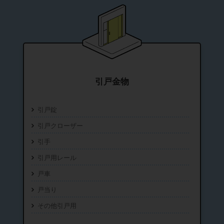
引戸金物
引戸錠
引戸クローザー
引手
引戸用レール
戸車
戸当り
その他引戸用