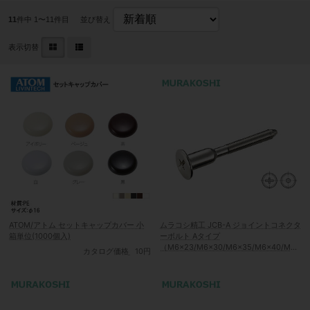
11
件中 1〜11件目
並び替え
表示切替
ATOM/アトム セットキャップカバー 小
ムラコシ精工 JCB-A ジョイントコネクタ
箱単位(1000個入)
ーボルト Aタイプ
（M6×23/M6×30/M6×35/M6×40/M6×
カタログ価格
10円
45/M6×50/M6×55/M6×60/M6×70）
[頭形状：六角レンチ/プラスマイナス]
【Ni】