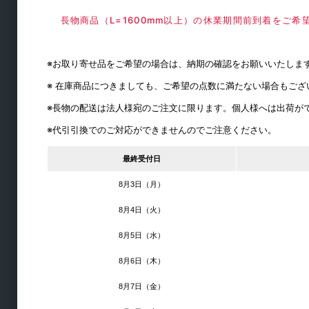
長物商品（L=1600mm以上）の休業期間前到着をご
テーブル用
椅子用
※お取り寄せ品をご希望の場合は、納期の確認をお願いいたしま
スライドレール
※ 在庫商品につきましても、ご希望の点数に満たない場合もご
シリンダー錠
※長物の配送は法人様宛のご注文に限ります。個人様へは出荷が
コンセント
※代引引換でのご対応ができませんのでご注意ください。
フック
最終受付日
ダストシュート
8月3日（月）
スライド丁番
8月4日（火）
丁番
ステー・ヒンジ
8月5日（水）
ラッチ・キャッチ
8月6日（木）
取手・つまみ
8月7日（金）
引戸用レール