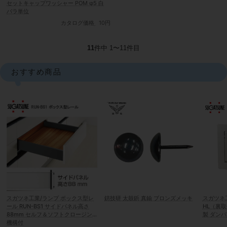
セットキャップワッシャー POM φ5 白
バラ単位
カタログ価格
10円
11
件中 1〜11件目
おすすめ商品
スガツネ工業/ランプ ボックス型レ
錺技研 太鼓鋲 真鍮 ブロンズメッキ
スガツネ工
ール RUN-BS1 サイドパネル高さ
HL（裏
88mm セルフ＆ソフトクロージング
製 ダン
機構付