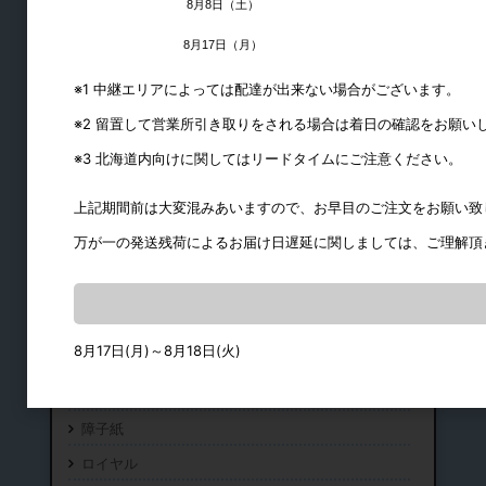
8月8日（土）
引手
8月17日（月）
※1 中継エリアによっては配達が出来ない場合がございます。
※2 留置して営業所引き取りをされる場合は着日の確認をお願い
※3 北海道内向けに関してはリードタイムにご注意ください。
上記期間前は大変混みあいますので、お早目のご注文をお願い致
万が一の発送残荷によるお届け日遅延に関しましては、ご理解頂
建築金物
8月17日(月)～8月18日(火)
物干金物類
ピクチャーレール
障子紙
ロイヤル