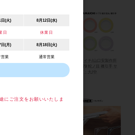
1日(火)
8月12日(水)
業日
休業日
7日(月)
8月18日(火)
常営業
通常営業
 560H
スガツネ工業/diffuL
ヤマイチ/山口安製作所
タンデム) ブ
DFBK-E型 重量用棚受 1本
H-779 蛇ノ目 襖引手 サ
内臓 フルス
単位販売
イズ：大/中
ダーマウント
カタログ価格
1,090円
目途にご注文をお願いいたしま