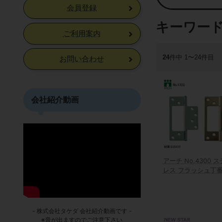
会員登録
キーワー
ご利用案内
24
件中 1〜24件目
お問い合わせ
会社紹介動画
アーチ No.4300 
レス フラッシュ丁
- 株式会社タケダ 会社紹介動画です -
※音が出ますのでご注意下さい