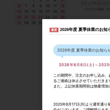
1
2
3
4
5
ストップ付【シルバ
6
7
8
9
10
11
12
ーントアンバー】
カタログ価格
7
13
14
15
16
17
18
19
20
21
22
23
24
25
26
27
28
29
30
2026年度 夏季休業のお
重要
2026年度 夏季休業のお知ら
ニュースター 木製
2026年8月8日(土)～2
製ドア用ピポットヒ
ジ 7N中間用金具 
バー
この期間中、注文のお申し込み、
るご連絡は休止させていただきま
また、上記休業期間前は物量増加
おすすめ商
2025年8月17日(月)より通
合がございます。ご理解賜ります