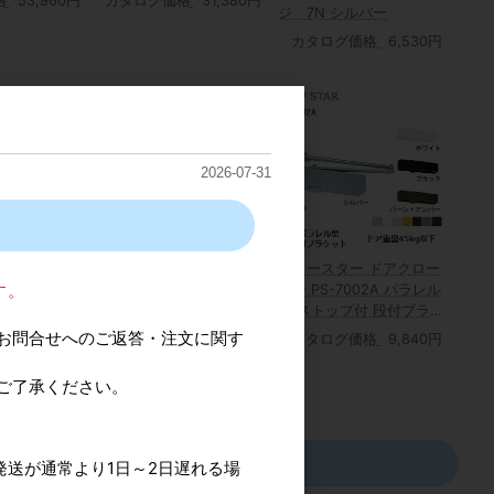
格
53,960円
カタログ価格
31,380円
ジ 7N シルバー
カタログ価格
6,530円
2026-07-31
 6C用 中間
ニュースター ドアクロー
ニュースター ドアクロー
す。
ザー PS-7001A パラレル
ザー PS-7002A パラレル
型 ストップ付 段付ブラ
型 ストップ付 段付ブラ
価格
2,750円
ケット
ケット
お問合せへのご返答・注文に関す
カタログ価格
9,330円
カタログ価格
9,840円
ご了承ください。
発送が通常より1日～2日遅れる場