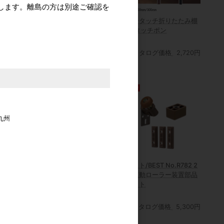
します。離島の方は別途ご確認を
/ランプ
HINAKA/日中製作所
ワンタッチ折りたたみ棚
上吊式引戸 シン
32A-W GIAレバー 表示
受 タッチポン
クローザー仕
錠
ー木口掘込
カタログ価格
2,720円
価格
3,820円
カタログ価格
7,510円
九州
INAKA かん
錺技研 トキン鋲 正真鍮
ベスト/BEST No.R782 2
セント 143
磨
枚連動ローラー装置部品
セット
価格
1,900円
カタログ価格
5,300円