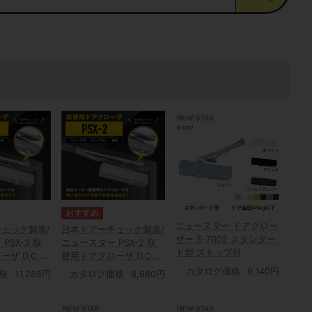
ニュースター ドアクロー
ェック製造/
日本ドアーチェック製造/
ザー S-7002 スタンダー
PSX-3 取
ニュースター PSX-2 取
ド型 ストップ付
ザ D.C 適
替用ドアクローザ D.C 適
0mm以下 ド
応ドア幅:900mm以下 ド
カタログ価格
9,140円
格
11,285円
カタログ価格
8,680円
g以下
ア重量:45kg以下