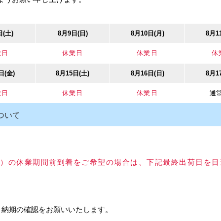
日(土)
8月9日(日)
8月10日(月)
8月1
業日
休業日
休業日
休
日(金)
8月15日(土)
8月16日(日)
8月1
業日
休業日
休業日
通
ック
錺技研 太鼓鋲 真鍮 ブロ
ベスト/BEST No.1502N
blum/ブルム
ンズメッキ
レバーストッパー 高受型
TANDEM（
ついて
ルモーション
ライド アン
,130円
カタログ価格
3,800円
レールのみ
以上）の休業期間前到着をご希望の場合は、下記最終出荷日を
、納期の確認をお願いいたします。