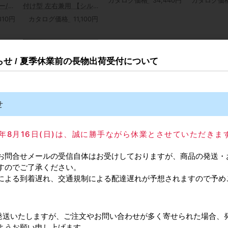
カタログ価格
34,440円
カタログ価
ー/バ
付け型 左右兼用 【シル
バー/ブロンズ】
,810円
カタログ価格
11,100円
知らせ / 夏季休業前の長物出荷受付について
せ
ニュースター フロアヒン
ジ HS-222 ストップ付
枠木
ニュースター 木製枠木
ニュースター
取替用本体のみ
025年8月16日(日)は、誠に勝手ながら休業とさせていただきま
ン
製ドア用ピポットヒン
吊り金具
カタログ価格
31,380円
シル
ジ 6C (右/左)勝手
カタログ
お問合せメールの受信自体はお受けしておりますが、商品の発送・
カタログ価格
7,960円
すのでご了承ください。
による到着遅れ、交通規制による配達遅れが予想されますので予め
24
件中 1〜24件目
品
常通り発送いたしますが、ご注文やお問い合わせが多く寄せられた場合、
ようお願い申し上げます。