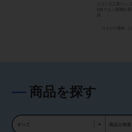
スガツネ工業/ランプ 
DM アルミ製棚柱 
様
カタログ価格
1
商品を探す