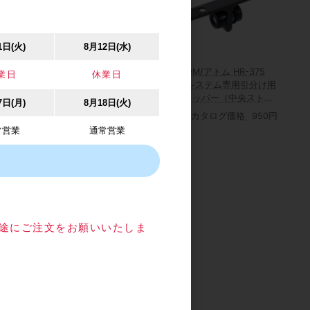
1日(火)
8月12日(水)
 FG-
ATOM/アトム AFD-3100
ATOM/アトム HR-375
業日
休業日
40） 前後調
キャッチ
HRシステム専用引分け用
ガイド
ストッパー（中央ストッ
7日(月)
8月18日(火)
カタログ価格
440円
パー）
価格
1,000円
カタログ価格
950円
常営業
通常営業
目途にご注文をお願いいたしま
 FG-051 引
ド 床付けタ
価格
250円