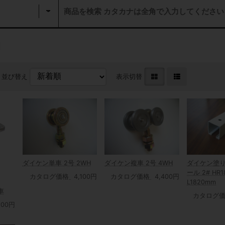
物
並び替え
表示切替
ダイケン単車 2号 2WH
ダイケン複車 2号 4WH
ダイケン塗
ール 2# HR1
カタログ価格
4,100円
カタログ価格
4,400円
L1820mm
車
カタログ
800円