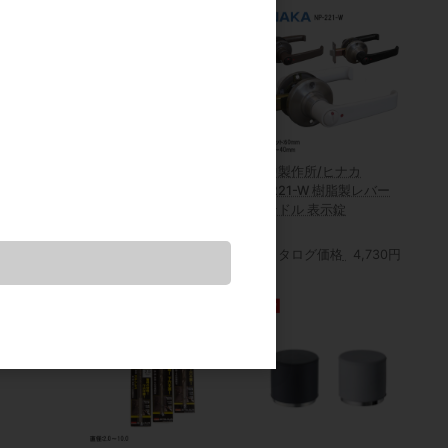
ラントレール
SOWA/川喜金物 710型プ
日中製作所/ヒナカ
尺
ッシュツマミ (718・
NP221-W 樹脂製レバー
719）
ハンドル 表示錠
カタログ価格
1,250円
カタログ価格
4,730円