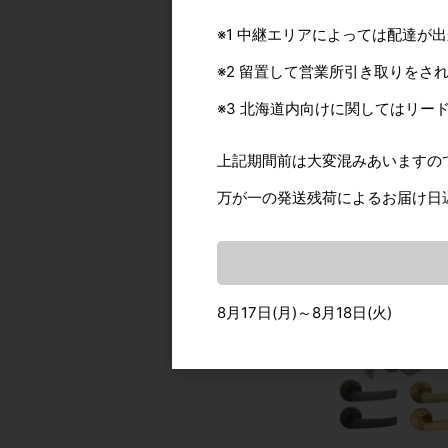
※1 中継エリアによっては配達が
※2 留置して営業所引き取りをさ
※3 北海道内向けに関してはリー
上記期間前は大変混みあいますの
ヨコヅナ シン・戸車
型 取付穴長孔仕様
万が一の発送残荷によるお届け日
8月17日(月)～8月18日(火)