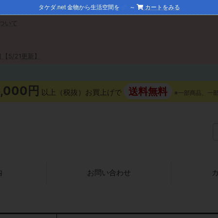
タケダ.net 金物から生活空間を
～
カートをみる
ついて
【5/21更新】
5,000円
送料無料
以上（税抜）お買上げで
※一部商品、一
内
お問い合わせ