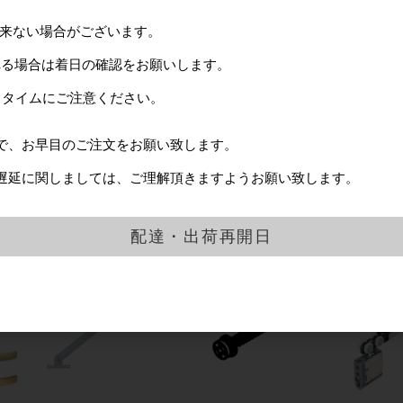
出来ない場合がございます。
れる場合は着日の確認をお願いします。
ドタイムにご注意ください。
で、お早目のご注文をお願い致します。
 丸
光洋化学 エースクロスα
TK印 TK-S型 Uステンレ
真鍮甲丸プ
YGR 建築塗装養生 グリ
ール 1連(シングル)
足付 2連 定
遅延に関しましては、ご理解頂きますようお願い致します。
ーン 養生テープ
H=25mm L=3000 t=1.2
50mm×25m
HL
配達・出荷再開日