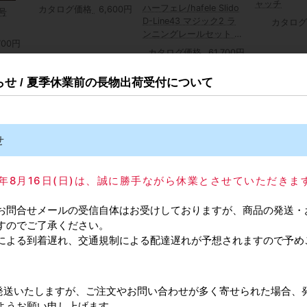
ャッチ
ハーフェレ/hafele Slido
カタログ価格
6,600円
号
D-Line43 マジック2 ラ
カタログ
ンニングレールセット 1
700円
枚扉用
カタログ価格
61,700円
知らせ / 夏季休業前の長物出荷受付について
せ
号
ダイケン天井受二連 2号
ダイケン塗りハンガーレ
025年8月16日(日)は、誠に勝手ながら休業とさせていただきま
OB2
ール 2# HR3640
ATOM/アトム
L3640mm
550円
カタログ価格
1,430円
床付けタイ
お問合せメールの受信自体はお受けしておりますが、商品の発送・
すのでご了承ください。
カタログ
による到着遅れ、交通規制による配達遅れが予想されますので予め
常通り発送いたしますが、ご注文やお問い合わせが多く寄せられた場合、
ようお願い申し上げます。