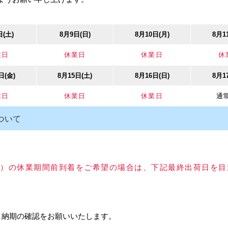
日(土)
8月9日(日)
8月10日(月)
8月1
0(
ATOM/アトム FG-
ATOM/アトム FG-
ATOM/アトム
業日
休業日
休業日
休
ド床付
020（KSD-400）下部ガ
030（SD-426）下部ガ
060（HR-4
イド床付けタイプ
イド床付タイプ
整付き下部
日(金)
8月15日(土)
8月16日(日)
8月1
230円
カタログ価格
290円
カタログ価格
300円
カタログ
業日
休業日
休業日
通
ついて
以上）の休業期間前到着をご希望の場合は、下記最終出荷日を
下溝
ATOM/アトム AFD-2750
ATOM/アトム FG-050
ATOM/アトム
薄扉用吊り車（AFD-
(HR-430) 下部ガイド
戸用下部ガイ
2750-K）用スパナ
（床付けタイプ）
イプ
600円
、納期の確認をお願いいたします。
カタログ価格
300円
カタログ価格
240円
カタログ