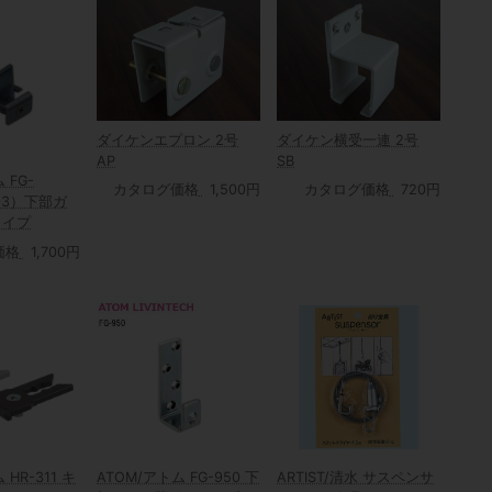
ダイケンエプロン 2号
ダイケン横受一連 2号
AP
SB
 FG-
カタログ価格
1,500円
カタログ価格
720円
403）下部ガ
タイプ
価格
1,700円
 HR-311 キ
ATOM/アトム FG-950 下
ARTIST/清水 サスペンサ