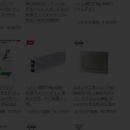
/ランプ
BICTOOL/ビックツール
ベスト/BEST No.444 ミ
RH-DSC デュ
月光ドリル ステンレス六
ニマム戸当り
クローザー
角軸 ブリスターパック
型式：6GK(29種類)
カタログ価格
2,900円
価格
8,220円
/ランプ
ベスト/BEST No.558-
スガツネ工業/ランプ AZ-
上吊式引戸 デュ
2LW スーパータイト 開
GD231-HL（裏取付タイ
クローザー仕
きドア用（中・軽量ドア
プ） ステンレス鋼製 ダ
ー木口掘込
用）
ンパー付屑入投入口 蓋付
価格
7,070円
カタログ価格
16,200円
カタログ価格
19,300円