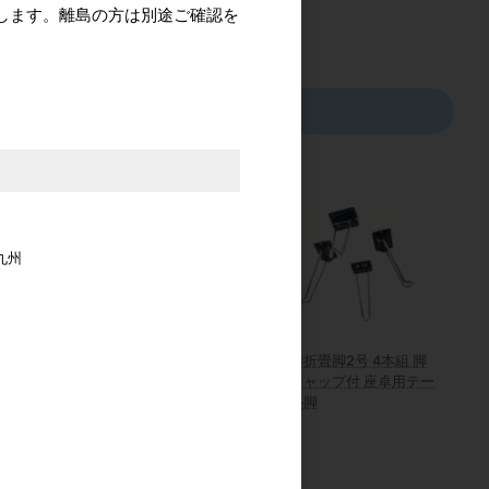
します。離島の方は別途ご確認を
九州
 鉄 黒塗り
スガツネ工業/ランプ
丸棒折畳脚2号 4本組 脚
FD30SP 上吊式引戸 デュ
先キャップ付 座卓用テー
アルソフトクローザー仕
ブル脚
様 上ローラー木口掘込
カタログ価格
3,820円