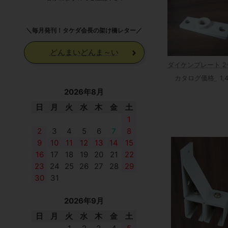
＼毎月発刊！タケダ会長の架け橋レター／
どんまいどんま～い
ダイケンプレート 2号
カタログ価格
1,
2026年8月
日
月
火
水
木
金
土
1
2
3
4
5
6
7
8
9
10
11
12
13
14
15
16
17
18
19
20
21
22
23
24
25
26
27
28
29
30
31
2026年9月
日
月
火
水
木
金
土