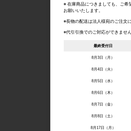
※ 在庫商品につきましても、ご
お願いいたします。
※長物の配送は法人様宛のご注文
おすすめ商
※代引引換でのご対応ができませ
最終受付日
8月3日（月）
8月4日（火）
8月5日（水）
8月6日（木）
リヒレンV防虫網 リ
ンVネット 幅910m
8月7日（金）
さ30m 1巻単位
8月8日（土）
8月17日（月）