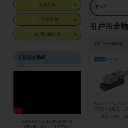
会員登録
ご利用案内
引戸吊金
お問い合わせ
34
件中 1〜34件目
会社紹介動画
ATOM/アトム AFD-
2750-K 薄扉用吊り
カタログ価格
3,
- 株式会社タケダ 会社紹介動画です -
※音が出ますのでご注意下さい