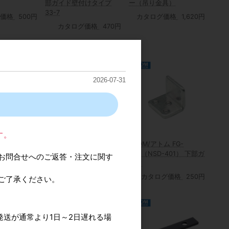
部ガイド壁付けタイプ
ー（吊り金具）
33-7
価格
500円
カタログ価格
1,620円
カタログ価格
470円
2026-07-31
す。
 FG-051-C
ATOM/アトム AFD-3110
ATOM/アトム FG-
プ
上部吊元仮固定用キャッ
040（NSD-401） 下部ガ
お問合せへのご返答・注文に関す
チ AFDシステム
イド
価格
450円
カタログ価格
560円
カタログ価格
250円
ご了承ください。
発送が通常より1日～2日遅れる場