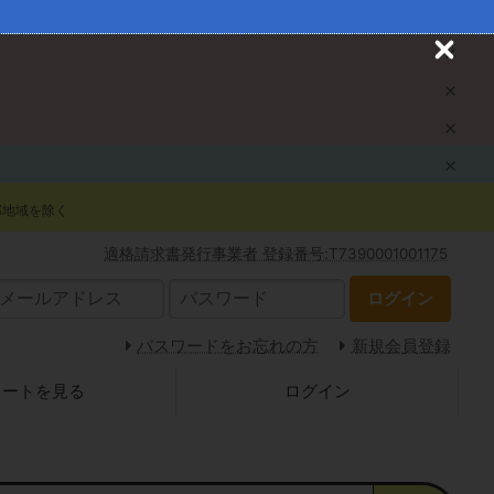
C
l
o
s
e
部地域を除く
適格請求書発行事業者 登録番号:T7390001001175
ログイン
パスワードをお忘れの方
新規会員登録
カートを見る
ログイン