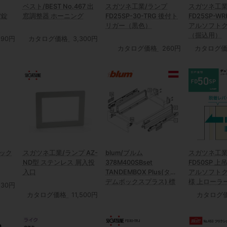
ベスト/BEST No.467 出
スガツネ工業/ランプ
スガツネ工業
空錠
窓調整器 ホーニング
FD25SP-30-TRG 後付ト
FD25SP-W
リガー（黒色）
アルソフト
（掘込用）
190円
カタログ価格
3,300円
カタログ価格
260円
カタログ
ック
スガツネ工業/ランプ AZ-
blum/ブルム
スガツネ工業
ND型 ステンレス 屑入投
378M400SBset
FD50SP 
入口
TANDEMBOX Plus(タン
アルソフト
デムボックスプラス) 標
様 上ローラ
,130円
準キャビネット ブルモー
カタログ価格
11,500円
カタログ
ション内臓 フルスライド
アンダーマウントレール
(側板スチール製引出シス