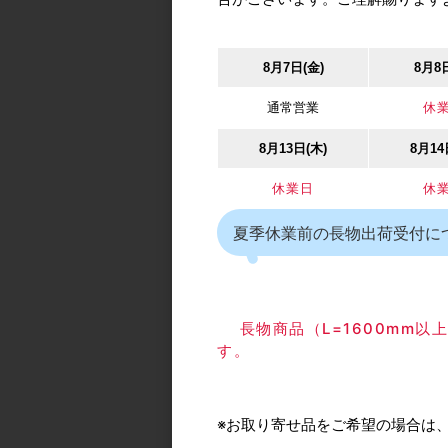
8月7日(金)
8月8
ATOM/アトム FG-01
通常営業
休
SD-400)下部ガイ
けタイプ
8月13日(木)
8月14
カタログ価格
休業日
休
夏季休業前の長物出荷受付に
長物商品（L=1600mm
す。
ATOM/アトム 引戸
補強金具
カタログ価格
※お取り寄せ品をご希望の場合は