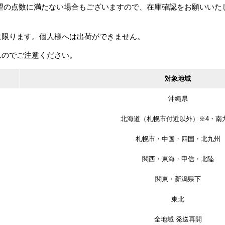
希望の点数に満たない場合もございますので、在庫確認をお願いいた
34
件中 1〜34件目
に限ります。個人様へは出荷ができません。
品
んのでご注意ください。
対象地域
沖縄県
北海道（札幌市付近以外）※4・南
札幌市・中国・四国・北九州
日本ドアーチェック製造/
関西・東海・甲信・北陸
ニュースター PSX-2 取替
ヒレ
TAKIYA/タキヤ C-5A ピ
錺技研 太鼓鋲
用ドアクローザ D.C 適応
m×長
クチャーレール
関東・新潟県下
ドア幅:900mm以下 ドア
重量:45kg以下
カタログ価格
8,680円
カタログ価格
2,400円
東北
全地域 発送再開