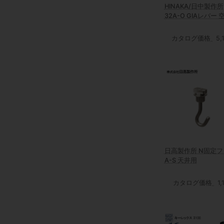
HINAKA/日中製作所
32A-O GIAレバー 
カタログ価格
5,
日高製作所 N固定フ
A-S 天井用
カタログ価格
1