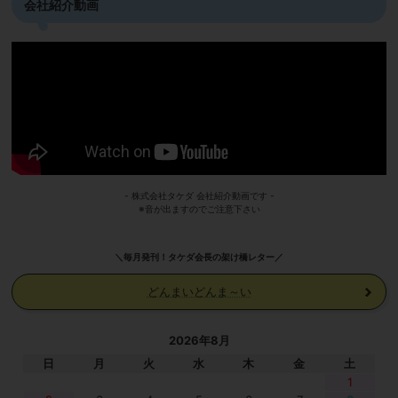
会社紹介動画
- 株式会社タケダ 会社紹介動画です -
※音が出ますのでご注意下さい
＼毎月発刊！タケダ会長の架け橋レター／
どんまいどんま～い
2026年8月
日
月
火
水
木
金
土
1