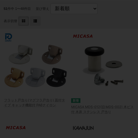
51
件中 1〜48件目
並び替え
表示切替
フラット戸当り(マグフラ戸当り) 面付タ
イプ キャッチ機能付 PA6ナイロン
MICASA MDS-012(旧:MDS-002) 木ビス
付 木床 ステンレス 戸当り