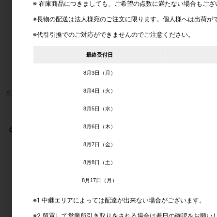
※ 在庫商品につきましても、ご希望の点数に満たない場合もご
※長物の配送は法人様宛のご注文に限ります。個人様へは出荷が
※代引引換でのご対応ができませんのでご注意ください。
最終受付日
8月3日（月）
8月4日（火）
ATOM/アトム TA-21 引戸用床付け戸当り
MK/丸喜金属本社 TD-10 兼用戸当
カタログ価格
570円
カタログ価格
800円
8月5日（水）
8月6日（木）
8月7日（金）
8月8日（土）
8月17日（月）
※1 中継エリアによっては配達が出来ない場合がございます。
※2 留置して営業所引き取りをされる場合は着日の確認をお願い