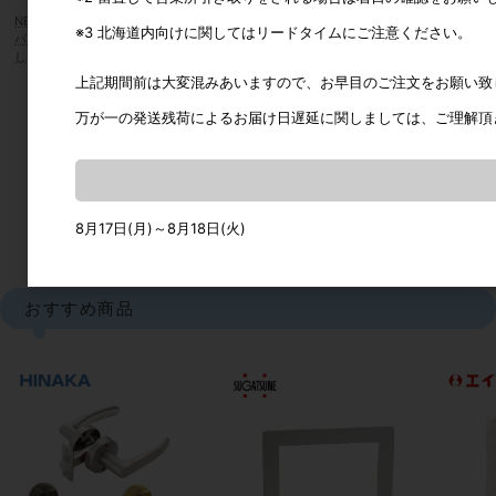
NEW HIKARI/清水 マグネットドアストッ
NEW HIKARI/清水 マグネットドアストッ
※3 北海道内向けに関してはリードタイムにご注意ください。
パー スタンダードタイプ ※ロック機構な
パー プッシュロックタイプ
し
カタログ価格
3,190円
上記期間前は大変混みあいますので、お早目のご注文をお願い致
カタログ価格
1,860円
万が一の発送残荷によるお届け日遅延に関しましては、ご理解頂
51
件中 1〜48件目
1
2
8月17日(月)～8月18日(火)
おすすめ商品