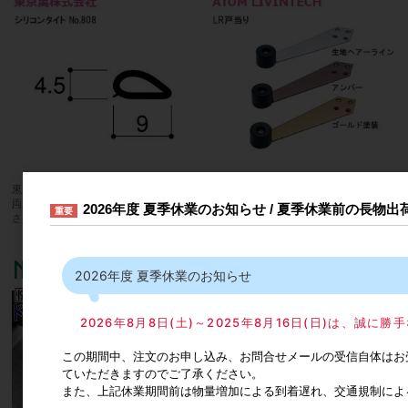
東京萬株式会社 シリコンタイトNo808
ATOM/アトム LR戸当り【生地ヘアーラ
両面テープ付 メートル単位 巾9mm×高
イン/アンバー/ゴールド塗装】
2026年度 夏季休業のお知らせ / 夏季休業前の長物
重要
さ4.5mm【ホワイト/ブラック/ブラウ
カタログ価格
1,000円
ン】
2026年度 夏季休業のお知らせ
2026年8月8日(土)～2025年8月16日(日)は、誠
この期間中、注文のお申し込み、お問合せメールの受信自体はお
ていただきますのでご了承ください。
また、上記休業期間前は物量増加による到着遅れ、交通規制によ