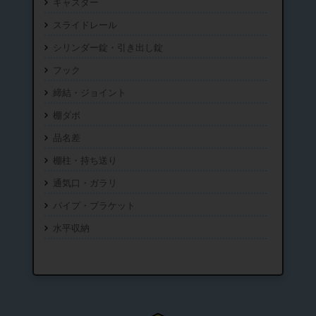
キャスター
スライドレール
シリンダー錠・引き出し錠
フック
締結・ジョイント
棚ダボ
品名差
棚柱・持ち送り
通気口・ガラリ
パイプ・ブラケット
水平収納