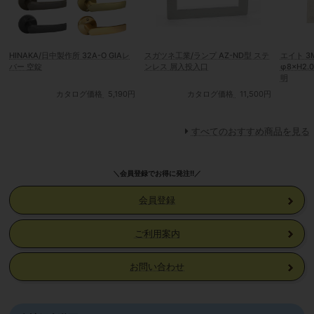
HINAKA/日中製作所 32A-O GIAレ
スガツネ工業/ランプ AZ-ND型 ステ
エイト 
バー 空錠
ンレス 屑入投入口
φ8×H2.0 1シート単位（100個）
明
カタログ価格
5,190円
カタログ価格
11,500円
すべてのおすすめ商品を見る
＼会員登録でお得に発注!!／
会員登録
ご利用案内
お問い合わせ