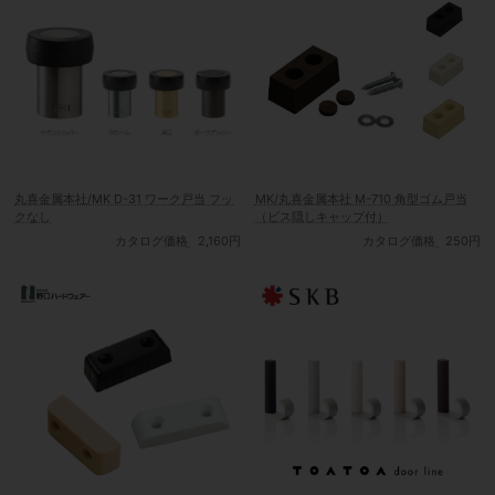
丸喜金属本社/MK D-31 ワーク戸当 フッ
MK/丸喜金属本社 M-710 角型ゴム戸当
クなし
（ビス隠しキャップ付）
カタログ価格
2,160円
カタログ価格
250円