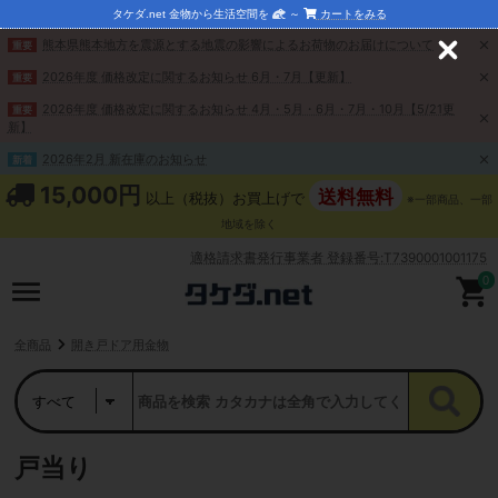
タケダ.net 金物から生活空間を
～
カートをみる
熊本県熊本地方を震源とする地震の影響によるお荷物のお届けについて
重要
C
l
2026年度 価格改定に関するお知らせ 6月・7月【更新】
重要
o
s
2026年度 価格改定に関するお知らせ 4月・5月・6月・7月・10月【5/21更
重要
e
新】
2026年2月 新在庫のお知らせ
新着
15,000円
送料無料
以上（税抜）お買上げで
※一部商品、一部
地域を除く
適格請求書発行事業者 登録番号:T7390001001175
0
全商品
開き戸ドア用金物
戸当り