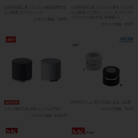
U.K/宇佐美工業 ステンレス製公団用戸当
U.K/宇佐美工業 ステンレス製サーフ戸当
り 上框用 ドアストッパー
り 上框用 ドア用ストッパー【ヘアーライ
ン/アンバー/GL/FG】[在庫限り]
カタログ価格
280円
カタログ価格
660円
ATOM/アトム 1507 戸当り 仕上：白/黒
ベスト/BEST No.444 ミニマム戸当り
カタログ価格
750円
カタログ価格
2,900円