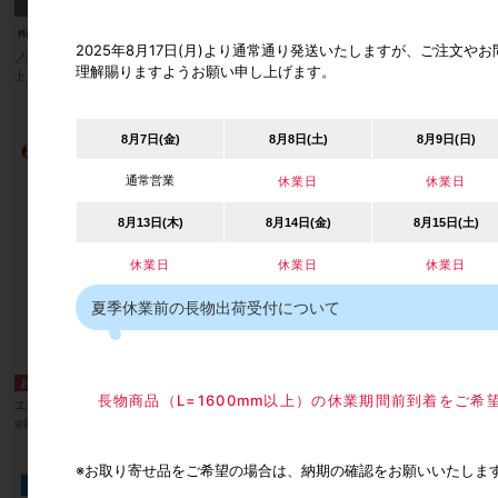
2025年8月17日(月)より通常通り発送いたしますが、ご注文
ノムラテック ドアストッパーf マグネッ
MK/丸喜金属本社 S-218 フック付ボック
理解賜りますようお願い申し上げます。
トタイプ 外開き扉用 快適便利
ス戸当
カタログ価格
2,115円
カタログ価格
2,340円
8月7日(金)
8月8日(土)
8月9日(日)
通常営業
休業日
休業日
8月13日(木)
8月14日(金)
8月15日(土)
休業日
休業日
休業日
夏季休業前の長物出荷受付について
ファースト マグネ戸当り（面付型）
長物商品（L=1600mm以上）の休業期間前到着をご
エイト 3Mドアバンパー 接着タイプ
φ8×H2.0 1シート単位（100個） 透明
※お取り寄せ品をご希望の場合は、納期の確認をお願いいたしま