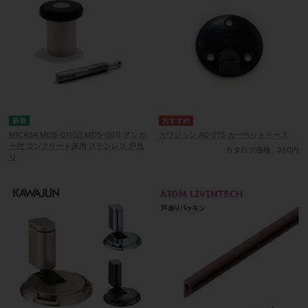
MICASA MDS-011(旧:MDS-001) アンカ
カワジュン AC-775 カーペットベース
ー付 コンクリート床用 ステンレス 戸当
カタログ価格
350円
り