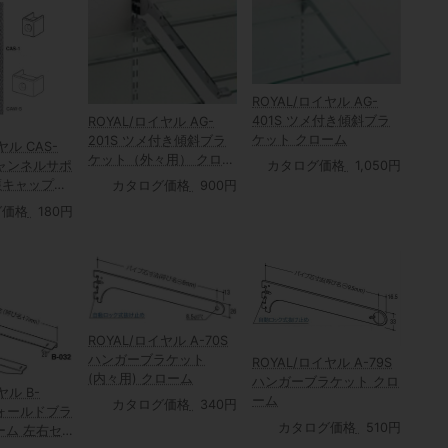
ROYAL/ロイヤル AG-
401S ツメ付き傾斜ブラ
ROYAL/ロイヤル AG-
ケット クローム
201S ツメ付き傾斜ブラ
ヤル CAS-
ケット（外々用） クロー
 チャンネルサポ
カタログ価格
1,050円
ム
護キャップ
カタログ価格
900円
用/10個入
グ価格
180円
ROYAL/ロイヤル A-70S
ハンガーブラケット
ROYAL/ロイヤル A-79S
(内々用) クローム
ハンガーブラケット クロ
ヤル B-
ーム
カタログ価格
340円
 フォールドブラ
カタログ価格
510円
ーム 左右セ