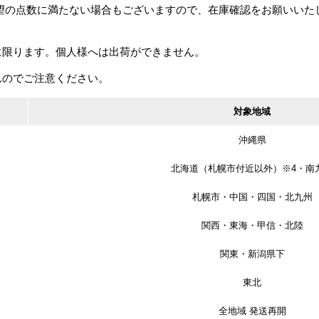
希望の点数に満たない場合もございますので、在庫確認をお願いいた
に限ります。個人様へは出荷ができません。
-
ROYAL/ロイヤル BA-A13
ROYAL/ロイヤル BA-A13
ROYAL/ロイ
ベビー
専用 BA-13N ベビー打ち
専用 BA-13KM ベビー化
専用 HM6(2
んのでご注意ください。
プライ
込みナット M6 クローム
粧ビス M6 クローム
タル M6 ク
ーム
910円
カタログ価格
440円
カタログ価格
440円
カタログ
対象地域
沖縄県
北海道（札幌市付近以外）※4・南
札幌市・中国・四国・北九州
関西・東海・甲信・北陸
ROYAL/ロイ
ROYAL/ロイヤル BA-BC
関東・新潟県下
ELSC-12
ベビーベースキャップ
テンレスEL柱
（未使用ベース用化粧フ
-WB
ROYAL/ロイヤル BA-SW
東北
1セット（1
カタログ
タ） クローム
（両
ベビーシングルベース
カタログ価格
370円
用）
（片面・木用）
全地域 発送再開