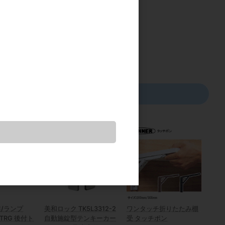
カタログ価格
300円
/ランプ
美和ロック TK5L3312-2
ワンタッチ折りたたみ棚
0-TRG 後付ト
自動施錠型テンキーカー
受 タッチポン