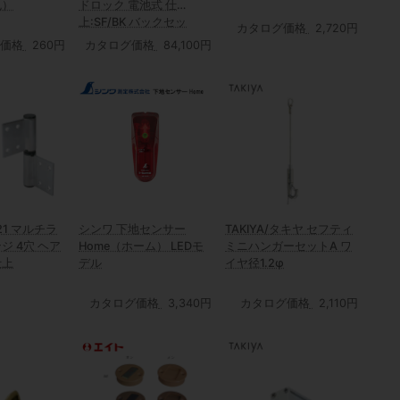
色）
ドロック 電池式 仕
上:SF/BK バックセッ
カタログ価格
2,720円
ト:51mm/64mm 扉厚可
価格
260円
カタログ価格
84,100円
能範囲33mm～41mm
21 マルチラ
シンワ 下地センサー
TAKIYA/タキヤ セフティ
ジ 4穴 ヘア
Home（ホーム） LEDモ
ミニハンガーセットA ワ
仕上
デル
イヤ径1.2φ
カタログ価格
3,340円
カタログ価格
2,110円