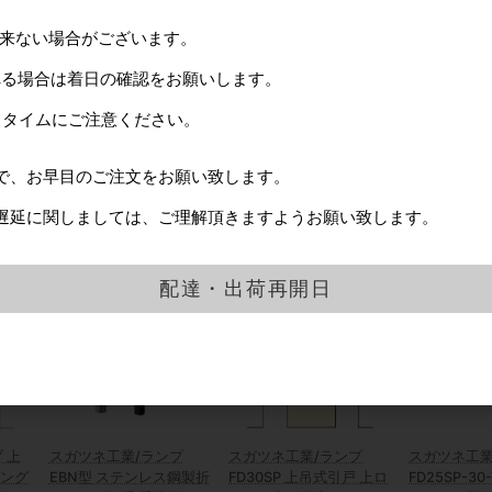
,100円
カタログ価格
630円
出来ない場合がございます。
れる場合は着日の確認をお願いします。
129
件中 1〜48件目
ドタイムにご注意ください。
1
2
3
で、お早目のご注文をお願い致します。
品
遅延に関しましては、ご理解頂きますようお願い致します。
配達・出荷再開日
 上
スガツネ工業/ランプ
スガツネ工業/ランプ
スガツネ工業
シング
EBN型 ステンレス鋼製折
FD30SP 上吊式引戸 上ロ
FD25SP-3