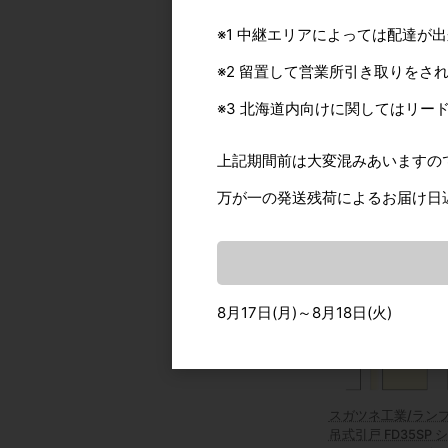
カタログ価格
1
※1 中継エリアによっては配達が
※2 留置して営業所引き取りをさ
※3 北海道内向けに関してはリー
上記期間前は大変混みあいますの
おすすめ商
万が一の発送残荷によるお届け日
8月17日(月)～8月18日(火)
スガツネ工業/ランプ
吊式引戸 FD35SP 