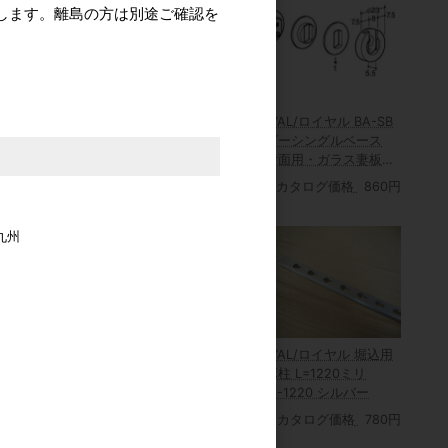
します。離島の方は別途ご確認を
ヤル BA-A13
ROYAL/ロイヤル BA-A13
2) Hバーメ
専用 NFL ニートロコキ
ROYAL/ロイヤル BA-SB
ローム
ャップ
ベビーシングルベース
価格
380円
カタログ価格
630円
（片面用・ガラス妻板専
用）
カタログ価格
860円
九州
ヤル SUS-
ROYAL/ロイヤル 堀込用
 ガラス棚板用ス
ダボ柱 L=1220ミリ
ダボ 20mm
GPS-1220 シルバー
ROYAL/ロイヤル MON
0個入り）
価格
445円
木棚押さえ(内々仕様・サ
カタログ価格
780円
ポート装着用)