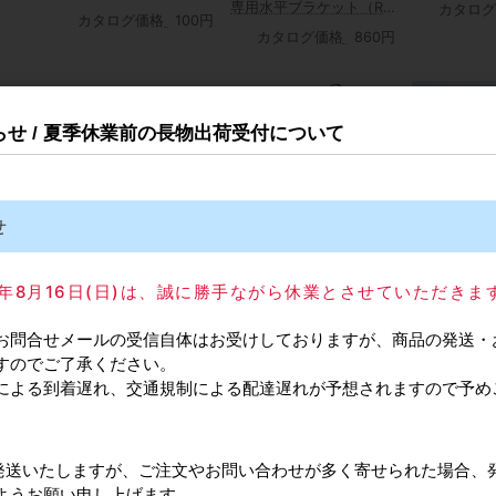
ット
専用水平ブラケット（R
カタログ
ーツ 水平棚板用こぼれ止
カタログ価格
100円
タイプ）左右セット
め
カタログ価格
860円
知らせ / 夏季休業前の長物出荷受付について
78S
ROYAL/ロイヤル BU-
ROYAL/ロイ
 クロ
079S アップラインハン
ROYAL/ロイヤル BU-
せ
パイプガード
ガーブラケット クローム
078S アップラインハン
明
ガーブラケット クローム
550円
カタログ価格
1,100円
カタロ
025年8月16日(日)は、誠に勝手ながら休業とさせていただきま
カタログ価格
970円
お問合せメールの受信自体はお受けしておりますが、商品の発送・
すのでご了承ください。
による到着遅れ、交通規制による配達遅れが予想されますので予め
常通り発送いたしますが、ご注文やお問い合わせが多く寄せられた場合、
ようお願い申し上げます。