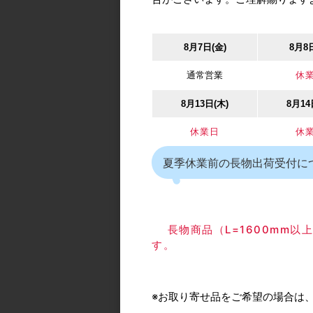
ROYAL/ロイヤル HI
立インサイドパイプ
8月7日(金)
8月8
クローム
通常営業
休
カタログ価格
1,
8月13日(木)
8月14
休業日
休
夏季休業前の長物出荷受付に
ROYAL/ロイヤル KT
こぼれ止めジョイン
長物商品（L=1600mm
度 （K-4S専用） 
す。
ム
カタログ価格
※お取り寄せ品をご希望の場合は