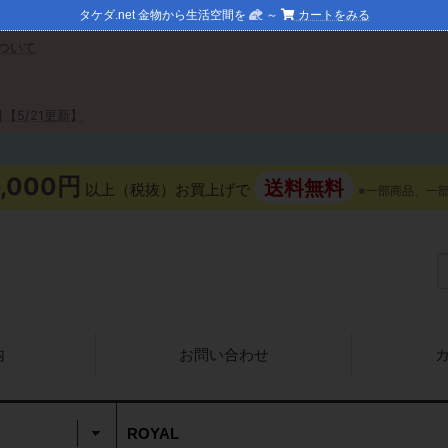
タケダ.net 金物から生活空間を
～
カートをみる
ついて
【5/21更新】
5,000円
送料無料
以上（税抜）お買上げで
※一部商品、一
内
お問い合わせ