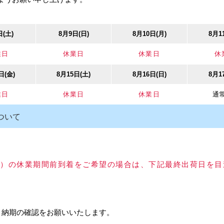
ROYAL/ロイヤル LTR-22
ROYAL/ロイヤル LTR-26
ROYAL/ロイ
ロコポイントアール22
ロコポイントアール26
れ止めエンド 
クローム
クローム
P 帆
用） クロー
受け
カタログ価格
820円
カタログ価格
880円
日(土)
8月9日(日)
8月10日(月)
8月1
カタログ
業日
休業日
休業日
休
000円
日(金)
8月15日(土)
8月16日(日)
8月1
業日
休業日
休業日
通
ついて
ROYAL/ロイヤル KN 4M
-90
ROYAL/ロイヤル KT-135
こぼれ止めビス ユニクロ
ROYAL/ロイヤ
ト90
こぼれ止めジョイント
（1セット10個入り）
ホルダー （S
以上）の休業期間前到着をご希望の場合は、下記最終出荷日を
クロー
135度 （K-4S専用） ク
クローム
カタログ価格
45円
ローム
320円
カタログ価格
320円
カタログ
、納期の確認をお願いいたします。