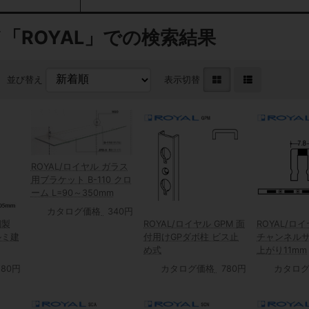
「ROYAL」での検索結果
並び替え
表示切替
ROYAL/ロイヤル ガラス
用ブラケット B-110 クロ
ーム L=90～350mm
カタログ価格
340円
銅製
ROYAL/ロイヤル GPM 面
ROYAL/ロイ
ルミ建
付用けGPダボ柱 ビス止
チャンネルサ
め式
上がり11mm
ズ】
280円
カタログ価格
780円
カタロ