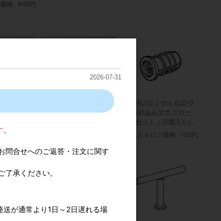
価格
940円
2026-07-31
ヤル PGF-T
フィルム 透
ROYAL/ロイヤル ELD-0
ROYAL/ロイヤル PS パイ
EL埋め込みダボ クロー
プソケット クローム
ム 1セット（10個入り）
グ価格
510円
カタログ価格
590円
す。
カタログ価格
100円
お問合せへのご返答・注文に関す
ご了承ください。
発送が通常より1日～2日遅れる場