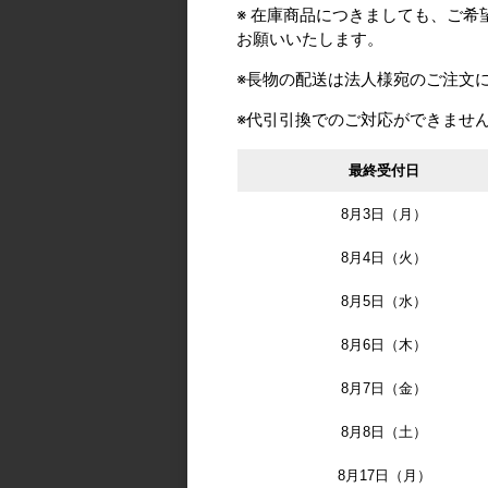
※ 在庫商品につきましても、ご
お願いいたします。
※長物の配送は法人様宛のご注文
ROYAL/ロイヤル BA
SZH専用 BA-SPB 
※代引引換でのご対応ができませ
シューズフック用 
スベース M6 クロ
カタログ価格
最終受付日
8月3日（月）
8月4日（火）
8月5日（水）
8月6日（木）
8月7日（金）
ROYAL/ロイヤル BA
8月8日（土）
ベビーダブルベース
面用・ガラス妻板専
8月17日（月）