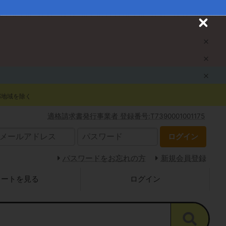
C
l
o
s
e
部地域を除く
適格請求書発行事業者 登録番号:T7390001001175
ログイン
パスワードをお忘れの方
新規会員登録
カートを見る
ログイン