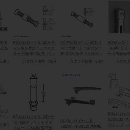
F-5
ROYAL/ロイヤル SCA チ
ROYAL/ロイヤル SCN ナ
ROYAL/ロイ
 立ち
ャンネルサポートコネク
ローサポートコネクター
1/CAW-5
ター 10個単位販売（サイ
10個単位販売【クロー
ート断面保
ズ：32mm/42mm）【ク
ム/Aニッケルサテン/AP
（直付け施工
750円
カタログ価格
75円
カタログ価格
80円
カタロ
ローム/Aニッケルサテ
ゴールド塗装】
り）
ン/APゴールド塗装】
-
斜ブラ
ROYAL/ロイ
右セ
ROYAL/ロイヤル WD-6-
032/033
ROYAL/ロイヤル R-
12 木部ブラケットダボ
400円
ケット クロ
032W・R-033W 木棚板
クローム 木棚板用関連パ