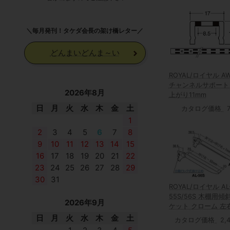
＼毎月発刊！タケダ会長の架け橋レター／
どんまいどんま～い
ROYAL/ロイヤル AW
チャンネルサポート
2026年8月
上がり11mm
日
月
火
水
木
金
土
カタログ価格
1
2
3
4
5
6
7
8
9
10
11
12
13
14
15
16
17
18
19
20
21
22
23
24
25
26
27
28
29
30
31
ROYAL/ロイヤル AL
55S/56S 木棚用傾
2026年9月
ケット クローム 左
ット
日
月
火
水
木
金
土
カタログ価格
2,