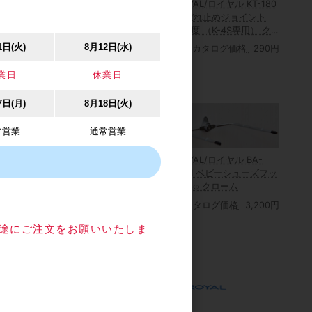
ROYAL/ロイヤル KT-180
ヤル KL こぼ
ROYAL/ロイヤル KO-180
こぼれ止めジョイント
（K-4S専
こぼれ止め180度貫通
180度 （K-4S専用） ク
ム
（K-4S専用） クローム
ローム
1日(火)
8月12日(水)
カタログ価格
290円
価格
200円
カタログ価格
290円
業日
休業日
7日(月)
8月18日(火)
常営業
通常営業
ROYAL/ロイヤル BA-
SZH ベビーシューズフッ
ク 6φ クローム
カタログ価格
3,200円
ル S-10 S
ROYAL/ロイヤル RSS S
B-32用）
バーストッパーアール ク
目途にご注文をお願いいたしま
ローム
価格
680円
カタログ価格
380円