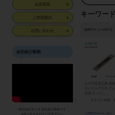
会員登録
キーワード
ご利用案内
129
件中 1〜48件目
お問い合わせ
会社紹介動画
U.K/宇佐美工業 純
ロイヤル戸引手 ア
具用 サイズ：
105mm【銅ブロン
カタログ価格
- 株式会社タケダ 会社紹介動画です -
※音が出ますのでご注意下さい