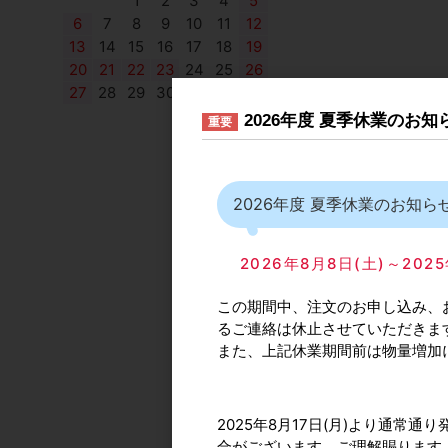
1
2
3
4
5
6
7
8
9
10
11
12
13
14
15
16
17
18
19
20
21
22
23
24
25
26
27
28
29
30
2026年度 夏季休業のお
重要
ROYAL/ロイヤル A-
ハンガーブラケット
2026年度 夏季休業のお知ら
ーム
カタログ価格
2026年8月8日(土)～2
この期間中、注文のお申し込み、
るご連絡は休止させていただきま
また、上記休業期間前は物量増加
2025年8月17日(月)より通
合がございます。ご理解賜ります