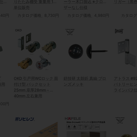
仕様
りたたみ棚受 重量用 1本
ーラー木口掘込 ※クロー
リガー（黒
単位販売
ザーなし仕様
140円
カタログ価格
8,730円
カタログ価格
4,980円
カタログ
プ
OKD 引戸用WCロック 面
錺技研 太鼓鋲 真鍮 ブロ
アトラス #9
袋用
付け型 バックセット
ンズメッキ
バトリーヒン
25mm 扉厚28mm～
ラインバフ
40mm 左右兼用
500円