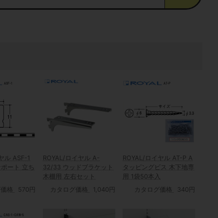
ヤル ASF-1
ROYAL/ロイヤル A-
ROYAL/ロイヤル AT-P A
ポート 立ち
32/33 ウッドブラケット
タッピングビス 木下地専
木棚用 左右セット
用 1袋50本入
グ価格
570円
カタログ価格
1,040円
カタログ価格
340円