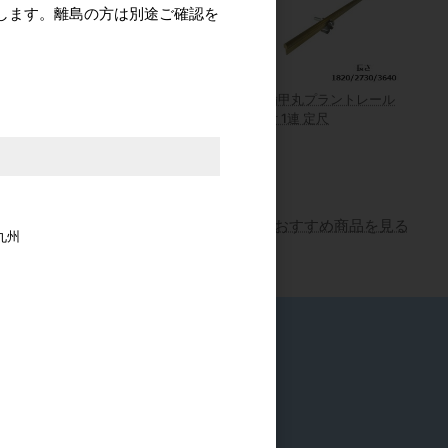
します。離島の方は別途ご確認を
 ALH26 ア
アトラス #921 マルチラ
真鍮甲丸プラントレール
引手
バトリーヒンジ 4穴 ヘア
足付 1連 定尺
ラインバフ仕上
価格
2,870円
すべてのおすすめ商品を見る
九州