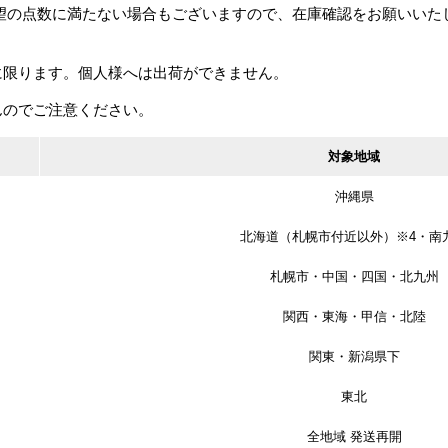
希望の点数に満たない場合もございますので、在庫確認をお願いいた
に限ります。個人様へは出荷ができません。
 チ
ワンタッチ折りたたみ棚
長沢製作所/NAGASAWA
KGパルテック
んのでご注意ください。
 バッ
受 タッチポン
キーレックス3100 自動
ルミロング
ラッ
施錠タイプ・自動施錠鍵
対象地域
付タイプ
カタログ価格
2,720円
カタログ
000円
カタログ価格
39,600円
沖縄県
北海道（札幌市付近以外）※4・南
札幌市・中国・四国・北九州
関西・東海・甲信・北陸
関東・新潟県下
東北
全地域 発送再開