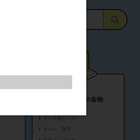
ア金物
トイレブース金物
ブース用ヒンジ
ボルト・取手
戸当り・フック