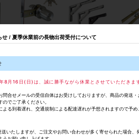
知らせ / 夏季休業前の長物出荷受付について
AZ-
HINAKA/日中製作所 CH-
スガツネ工業/ランプ
真鍮甲丸プ
付タイ
123D 細形ケース取替錠
EBN型 ステンレス鋼製折
足付 2連 定
 ダ
ディンプルキー4本付
りたたみ棚受 重量用 1本
 蓋付
単位販売
せ
300円
カタログ価格
11,120円
カタログ価格
8,730円
025年8月16日(日)は、誠に勝手ながら休業とさせていただきま
お問合せメールの受信自体はお受けしておりますが、商品の発送・
すのでご了承ください。
による到着遅れ、交通規制による配達遅れが予想されますので予め
ミロ
シンワ 下地センサー
MIWA/美和ロック
ヤマイチ/山
常通り発送いたしますが、ご注文やお問い合わせが多く寄せられた場合、
エンド
Home（ホーム） LEDモ
PiACKⅡsmart（LA・DA
ステンレス
ようお願い申し上げます。