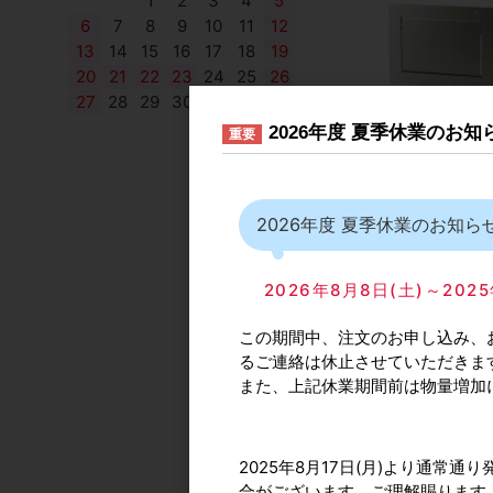
1
2
3
4
5
6
7
8
9
10
11
12
13
14
15
16
17
18
19
20
21
22
23
24
25
26
27
28
29
30
2026年度 夏季休業のお
重要
スガツネ工業/ランプ 
GD231-HL（裏取
プ） ステンレス鋼製
ンパー付屑入投入口
2026年度 夏季休業のお知ら
カタログ価格
19,
2026年8月8日(土)～2
この期間中、注文のお申し込み、
るご連絡は休止させていただきま
また、上記休業期間前は物量増加
KGパルテック アル
2025年8月17日(月)より通
ング引手ALH26用
合がございます。ご理解賜ります