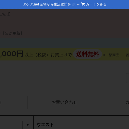
タケダ.net 金物から生活空間を
～
カートをみる
ついて
【5/21更新】
5,000円
送料無料
以上（税抜）お買上げで
※一部商品、一
内
お問い合わせ