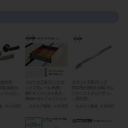
日中製作所
スガツネ工業/ランプ ボ
スガツネ工業/ランプ
O 空錠 細形ケ
ックス型レール RUN-
FD27EV-WRＭ-DSC デュ
レバーハンド
BS1 サイドパネル高さ
アルソフトクローザー
88mm セルフ＆ソフトク
（面付用）
ロージング機構付
格
10,220円
カタログ価格
5,520円
カタログ価格
9,800円