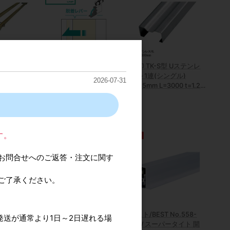
ラントレール
スガツネ工業/ランプ 上
TK印 TK-S型 Uステンレ
尺
吊式引戸 FD35SP シング
ール 1連(シングル)
2026-07-31
ルソフトクローザー仕様
H=25mm L=3000 t=1.2
上ローラー木口掘込
HL
カタログ価格
4,140円
す。
お問合せへのご返答・注文に関す
ご了承ください。
口安製作所
日高製作所 N固定フック
ベスト/BEST No.558-
発送が通常より1日～2日遅れる場
新案障子バネ
A-S 天井用
2LW スーパータイト 開