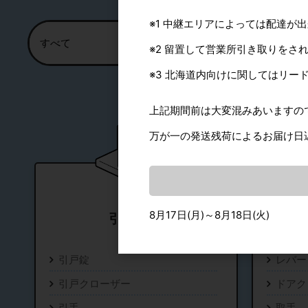
※1 中継エリアによっては配達が
※2 留置して営業所引き取りをさ
※3 北海道内向けに関してはリー
上記期間前は大変混みあいますの
万が一の発送残荷によるお届け日
8月17日(月)～8月18日(火)
引戸金物
引戸錠
レバー
引戸クローザー
ドアク
引手
取手