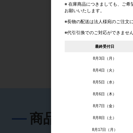
※ 在庫商品につきましても、ご
お願いいたします。
※長物の配送は法人様宛のご注文
エイト ◇8・□7兼用
※代引引換でのご対応ができませ
ューブラ消音ラッチ
クセット51mm 8分
最終受付日
チ(径24mm)
カタログ価格
2,
8月3日（月）
8月4日（火）
8月5日（水）
8月6日（木）
8月7日（金）
商品を探す
8月8日（土）
8月17日（月）