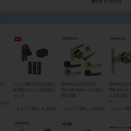
6
件中 1〜6件目
品
 カー
ベスト/BEST No.R782 2
HINAKA/日中製作所
HINAKA/
枚連動ローラー装置部品
32A-ML GIAレバー 鍵付
CHL-123-
セット
間仕切錠
ース取替錠 
ル
350円
カタログ価格
5,300円
カタログ価格
9,540円
カタログ価