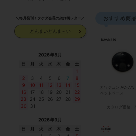
おすすめ商
＼毎月発刊！タケダ会長の架け橋レター／
どんまいどんま～い
2026年8月
日
月
火
水
木
金
土
1
2
3
4
5
6
7
8
9
10
11
12
13
14
15
カワジュン AC-775
16
17
18
19
20
21
22
ペットベース
23
24
25
26
27
28
29
30
31
カタログ価格
2026年9月
日
月
火
水
木
金
土