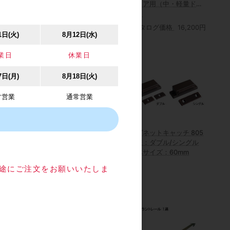
きドア用（中・軽量ドア
用）
カタログ価格
1,130円
カタログ価格
16,200円
1日(火)
8月12日(水)
業日
休業日
7日(月)
8月18日(火)
常営業
通常営業
No.603C
スガツネ工業/ランプ
マグネットキャッチ 805
ーヒンジ 左
FD30SP 上吊式引戸 デュ
仕様：ダブル/シングル
ンレス製
アルソフトクローザー仕
本体サイズ：60mm
 ヘアライン 扉
様 上ローラー木口掘込
目途にご注文をお願いいたしま
下
価格
5,000円
カタログ価格
3,820円