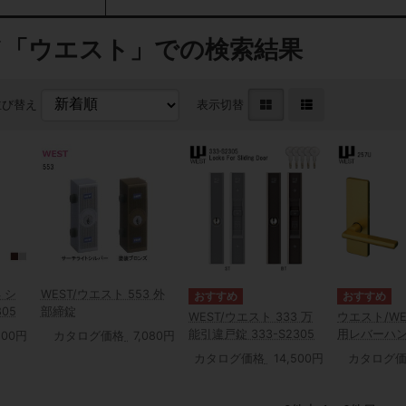
ド「ウエスト」での検索結果
並び替え
表示切替
 シ
WEST/ウエスト 553 外
05
部締錠
WEST/ウエスト 333 万
ウエスト/WES
能引違戸錠 333-S2305
用レバーハン
500円
カタログ価格
7,080円
カタログ価格
14,500円
カタログ