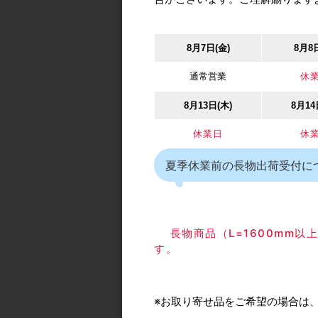
キャップ
カタログ価格
8月7日(金)
8月8
通常営業
休
8月13日(木)
8月14
休業日
休
夏季休業前の長物出荷受付に
ベスト/BEST No.46
窓調整器 ホーニン
カタログ価格
3,
長物商品（L=1600mm
す。
※お取り寄せ品をご希望の場合は