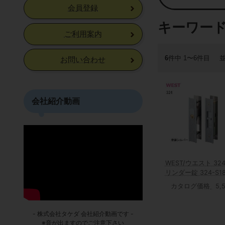
会員登録
キーワー
ご利用案内
6
件中 1〜6件目
お問い合わせ
会社紹介動画
WEST/ウエスト 324
リンダー錠 324-S18
カタログ価格
5,
- 株式会社タケダ 会社紹介動画です -
※音が出ますのでご注意下さい