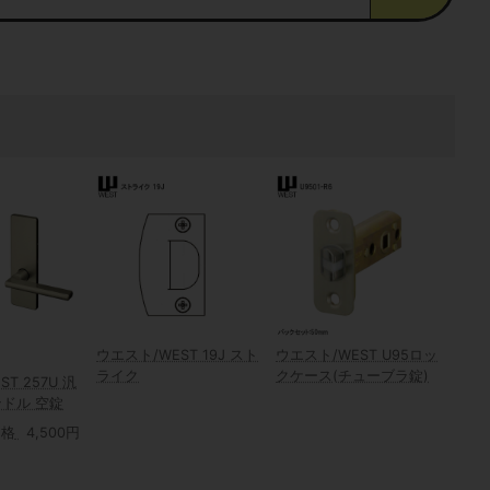
ウエスト/WEST 19J スト
ウエスト/WEST U95ロッ
ライク
クケース(チューブラ錠)
T 257U 汎
ドル 空錠
価格
4,500円