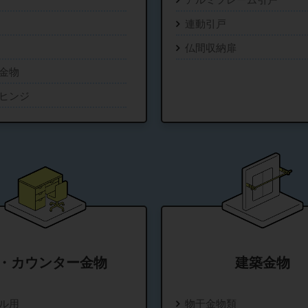
連動引戸
仏間収納扉
金物
ヒンジ
・カウンター金物
建築金物
ル用
物干金物類