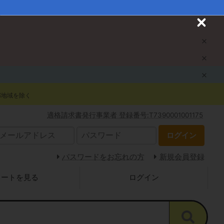
C
l
o
s
e
部地域を除く
適格請求書発行事業者 登録番号:T7390001001175
ログイン
パスワードをお忘れの方
新規会員登録
カートを見る
ログイン