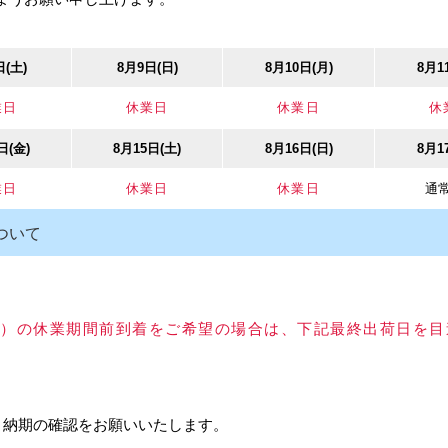
デル
対応用）電池式電動サム
ターンユニット
260円
カタログ価格
3,340円
カタログ価格
57,200円
日(土)
8月9日(日)
8月10日(月)
8月1
業日
休業日
休業日
休
日(金)
8月15日(土)
8月16日(日)
8月1
業日
休業日
休業日
通
ついて
7 出
スガツネ工業/ランプ
ベスト/BEST No.427N
ベスト/BEST 
グ
FD30SP 上吊式引戸 シン
カバー付坪受
面付ラバトリ
グルソフトクローザー仕
右兼用 ステ
様 上ローラー木口掘込
(SUS304)
300円
カタログ価格
1,300円
以上）の休業期間前到着をご希望の場合は、下記最終出荷日を
重量15kg以
カタログ価格
3,820円
カタログ
、納期の確認をお願いいたします。