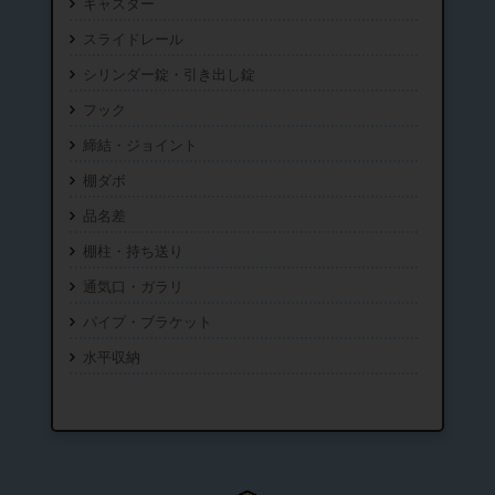
キャスター
スライドレール
シリンダー錠・引き出し錠
フック
締結・ジョイント
棚ダボ
品名差
棚柱・持ち送り
通気口・ガラリ
パイプ・ブラケット
水平収納