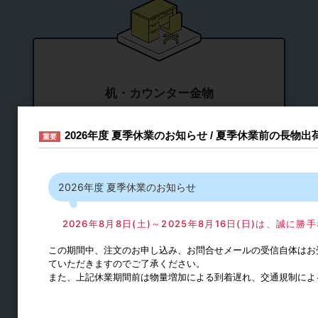
机・カウンター金物
テーブル用
2026年度 夏季休業のお知らせ / 夏季休業前の長物
重要
椅子用
スライドレール
2026年度 夏季休業のお知らせ
シリンダー錠
2026年8月8日(土)～2025年8月16日(日)は、誠
コンセント
フック
この期間中、注文のお申し込み、お問合せメールの受信自体はお
ていただきますのでご了承ください。
ダストシュート
また、上記休業期間前は物量増加による到着遅れ、交通規制によ
スライド丁番
丁番