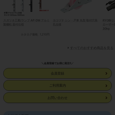
スガツネ工業/ランプ AP-DM アルミ
ヨコヅナ シン・戸車 丸型 取付穴長
RYOBI
製棚柱 面付仕様
孔仕様
ローザーS
30kg
カタログ価格
1,210円
すべてのおすすめ商品を見る
＼会員登録でお得に発注!!／
会員登録
ご利用案内
お問い合わせ