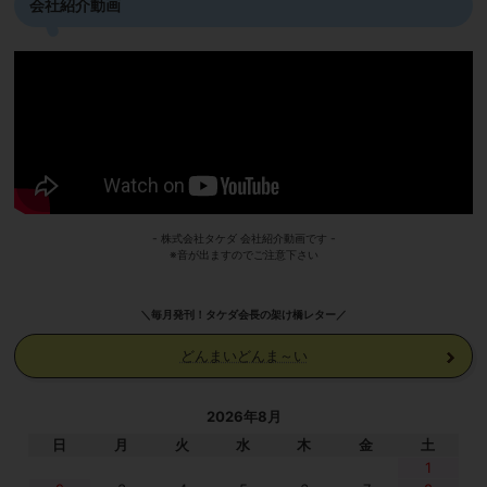
会社紹介動画
- 株式会社タケダ 会社紹介動画です -
※音が出ますのでご注意下さい
＼毎月発刊！タケダ会長の架け橋レター／
どんまいどんま～い
2026年8月
日
月
火
水
木
金
土
1