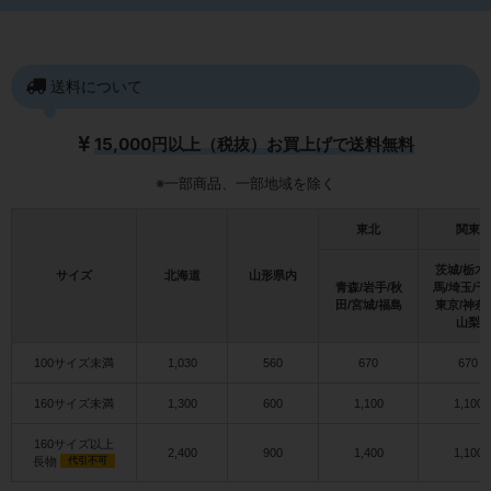
送料について
15,000円以上（税抜）お買上げで送料無料
※一部商品、一部地域を除く
東北
関東
茨城/栃木
サイズ
北海道
山形県内
青森/岩手/秋
馬/埼玉/千
田/宮城/福島
東京/神奈
山梨
100サイズ未満
1,030
560
670
670
160サイズ未満
1,300
600
1,100
1,100
160サイズ以上
2,400
900
1,400
1,100
長物
代引不可