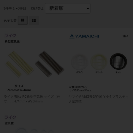
3
件中 1〜3件目
並び替え
表示切替
ライク/Rike PC角型空気抜 サイズ（外
ヤマイチ/山口安製作所 YN-4 プラスチッ
寸）：H74mm×W264mm
ク空気抜