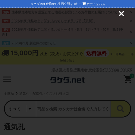
タケダ.net 金物から生活空間を
～
カートをみる
熊本県熊本地方を震源とする地震の影響によるお荷物のお届けについて
重要
C
l
2026年度 価格改定に関するお知らせ 6月・7月【更新】
重要
o
s
2026年度 価格改定に関するお知らせ 4月・5月・6月・7月・10月【5/21更
重要
e
新】
2026年2月 新在庫のお知らせ
新着
15,000円
送料無料
以上（税抜）お買上げで
※一部商品、一部
地域を除く
適格請求書発行事業者 登録番号:T7390001001175
0
全商品
通気孔・配線孔・クズ入れ投入口
通気孔