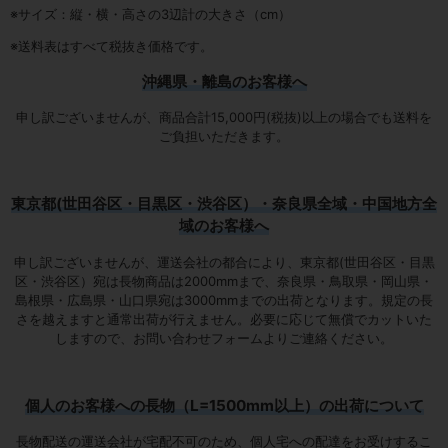
※サイズ：縦・横・高さの3辺計の大きさ（cm）
※送料表はすべて税抜き価格です。
沖縄県・離島のお客様へ
申し訳ございませんが、商品合計15,000円(税抜)以上の場合でも送料を
ご負担いただきます。
東京都(世田谷区・目黒区・渋谷区）・奈良県全域・中国地方全
域のお客様へ
申し訳ございませんが、運送会社の都合により、東京都(世田谷区・目黒
区・渋谷区）宛は
長物商品は2000mmまで
、奈良県・鳥取県・岡山県・
島根県・広島県・山口県宛は
3000mmまでの出荷となります
。規定の長
さを越えますと通常出荷が行えません。必要に応じて無償でカットいた
しますので、お問い合わせフォームよりご連絡ください。
個人のお客様への長物（L=1500mm以上）の出荷について
長物配送の運送会社が宅配不可のため、個人宅への配達をお受けするこ