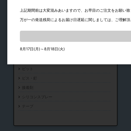
上記期間前は大変混みあいますので、お早目のご注文をお願い致
万が一の発送残荷によるお届け日遅延に関しましては、ご理解頂
工具・ビス
8月17日(月)～8月18日(火)
地震対策用金物
工具
ビット
ビス・釘
接着剤
シリコンスプレー
テープ