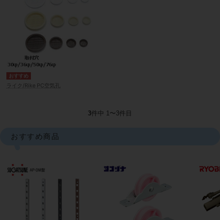
ライク/Rike PC空気孔
3
件中 1〜3件目
おすすめ商品