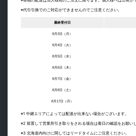
※長物の配送は法人様宛のご注文に限ります。個人様へは出荷が
物干金物類
※代引引換でのご対応ができませんのでご注意ください。
ピクチャーレール
最終受付日
障子紙
8月3日（月）
ロイヤル
パーティション
8月4日（火）
手すり
8月5日（水）
外壁用換気口
8月6日（木）
キーボックス
8月7日（金）
シート・養生材
8月8日（土）
素材・建材
8月17日（月）
※1 中継エリアによっては配達が出来ない場合がございます。
※2 留置して営業所引き取りをされる場合は着日の確認をお願い
※3 北海道内向けに関してはリードタイムにご注意ください。