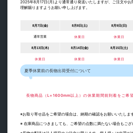
2025年8月17日(月)より通常通り発送いたしますが、ご注文
理解賜りますようお願い申し上げます。
ステー・ヒンジ
ラッチ・キャッチ
8月7日(金)
8月8日(土)
8月9日(日)
取手・つまみ
引戸用レール
通常営業
休業日
休業日
引手
8月13日(木)
8月14日(金)
8月15日(土)
休業日
休業日
休業日
夏季休業前の長物出荷受付について
長物商品（L=1600mm以上）の休業期間前到着をご
※お取り寄せ品をご希望の場合は、納期の確認をお願いいたしま
建築金物
※ 在庫商品につきましても、ご希望の点数に満たない場合もご