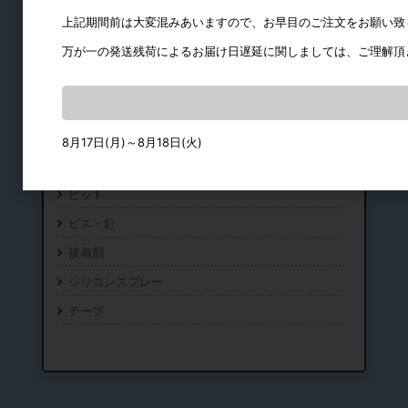
上記期間前は大変混みあいますので、お早目のご注文をお願い致
万が一の発送残荷によるお届け日遅延に関しましては、ご理解頂
工具・ビス
地震対策用金物
8月17日(月)～8月18日(火)
工具
ビット
ビス・釘
接着剤
シリコンスプレー
テープ