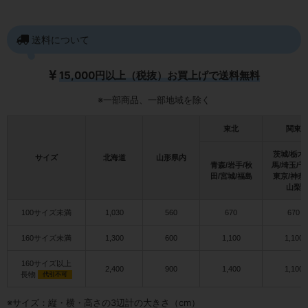
送料について
15,000円以上（税抜）お買上げで送料無料
※一部商品、一部地域を除く
東北
関東
茨城/栃木
サイズ
北海道
山形県内
青森/岩手/秋
馬/埼玉/千
田/宮城/福島
東京/神奈
山梨
100サイズ未満
1,030
560
670
670
160サイズ未満
1,300
600
1,100
1,100
160サイズ以上
2,400
900
1,400
1,100
長物
代引不可
※サイズ：縦・横・高さの3辺計の大きさ（cm）