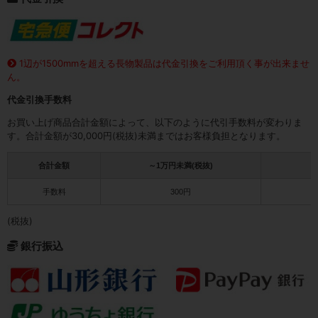
1辺が1500mmを超える長物製品は代金引換をご利用頂く事が出来ませ
ん。
代金引換手数料
お買い上げ商品合計金額によって、以下のように代引手数料が変わりま
す。合計金額が30,000円(税抜)未満まではお客様負担となります。
合計金額
～1万円未満(税抜)
1
手数料
300円
(税抜)
銀行振込