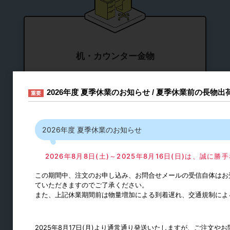
机・カウンター金物
テーブル用
2026年度 夏季休業のお知らせ / 夏季休業前の長物
重要
椅子用
スライドレール
2026年度 夏季休業のお知らせ
シリンダー錠
コンセント
2026年8月8日(土)～2025年8月16日(日)は、誠
フック
この期間中、注文のお申し込み、お問合せメールの受信自体はお
ダストシュート
ていただきますのでご了承ください。
また、上記休業期間前は物量増加による到着遅れ、交通規制によ
スライド丁番
丁番
2025年8月17日(月)より通常通り発送いたしますが、ご注文