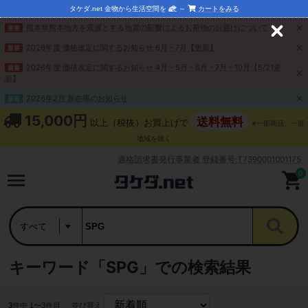
タケダ.net 金物から生活空間を
～
カートをみる
熊本県熊本地方を震源とする地震の影響によるお荷物のお届けについて
重要
C
l
2026年度 価格改定に関するお知らせ 6月・7月【更新】
重要
o
s
2026年度 価格改定に関するお知らせ 4月・5月・6月・7月・10月【5/21更
重要
e
新】
2026年2月 新在庫のお知らせ
新着
15,000円
送料無料
以上（税抜）お買上げで
※一部商品、一部
地域を除く
適格請求書発行事業者 登録番号:T7390001001175
0
キーワード「SPG」での検索結果
3
件中 1〜3件目
並び替え