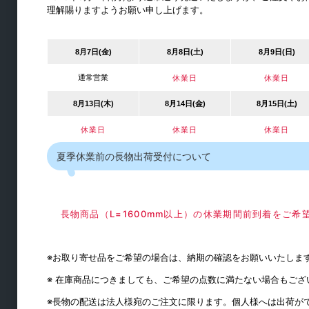
ステー・ヒンジ
理解賜りますようお願い申し上げます。
ラッチ・キャッチ
取手・つまみ
8月7日(金)
8月8日(土)
8月9日(日)
引戸用レール
通常営業
休業日
休業日
引手
8月13日(木)
8月14日(金)
8月15日(土)
休業日
休業日
休業日
夏季休業前の長物出荷受付について
長物商品（L=1600mm以上）の休業期間前到着をご
※お取り寄せ品をご希望の場合は、納期の確認をお願いいたしま
建築金物
※ 在庫商品につきましても、ご希望の点数に満たない場合もご
※長物の配送は法人様宛のご注文に限ります。個人様へは出荷が
物干金物類