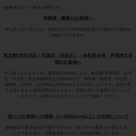
※送料表はすべて税抜き価格です。
沖縄県・離島のお客様へ
申し訳ございませんが、商品合計15,000円(税抜)以上の場合でも送料を
ご負担いただきます。
東京都(世田谷区・目黒区・渋谷区）・奈良県全域・中国地方全
域のお客様へ
申し訳ございませんが、運送会社の都合により、東京都(世田谷区・目黒
区・渋谷区）宛は
長物商品は2000mmまで
、奈良県・鳥取県・岡山県・
島根県・広島県・山口県宛は
3000mmまでの出荷となります
。規定の長
さを越えますと通常出荷が行えません。必要に応じて無償でカットいた
しますので、お問い合わせフォームよりご連絡ください。
個人のお客様への長物（L=1500mm以上）の出荷について
長物配送の運送会社が宅配不可のため、個人宅への配達をお受けするこ
とができません。営業所受取りのみご手配が可能となります。