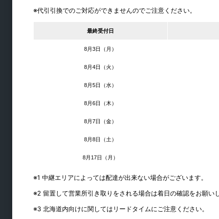
※代引引換でのご対応ができませんのでご注意ください。
ピクチャーレール
障子紙
最終受付日
ロイヤル
8月3日（月）
パーティション
8月4日（火）
手すり
8月5日（水）
外壁用換気口
8月6日（木）
キーボックス
8月7日（金）
シート・養生材
素材・建材
8月8日（土）
8月17日（月）
※1 中継エリアによっては配達が出来ない場合がございます。
※2 留置して営業所引き取りをされる場合は着日の確認をお願い
※3 北海道内向けに関してはリードタイムにご注意ください。