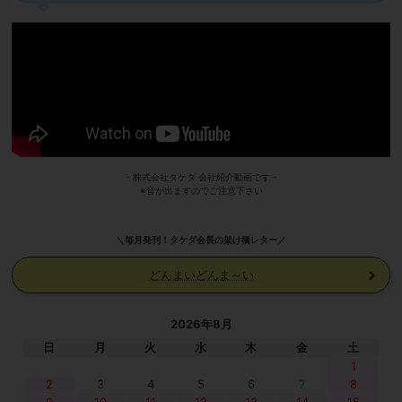
- 株式会社タケダ 会社紹介動画です -
※音が出ますのでご注意下さい
＼毎月発刊！タケダ会長の架け橋レター／
どんまいどんま～い
2026年8月
日
月
火
水
木
金
土
1
2
3
4
5
6
7
8