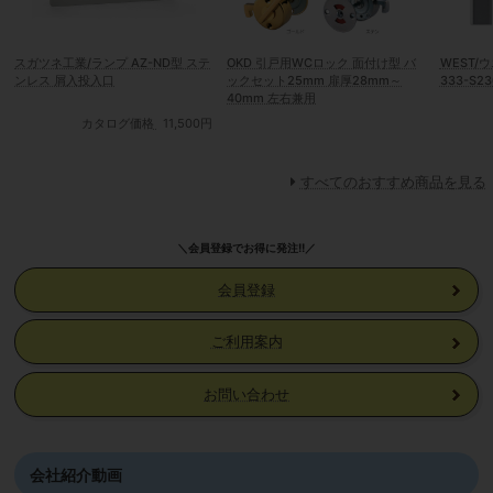
スガツネ工業/ランプ AZ-ND型 ステ
OKD 引戸用WCロック 面付け型 バ
WEST/
ンレス 屑入投入口
ックセット25mm 扉厚28mm～
333-S23
40mm 左右兼用
カタログ価格
11,500円
すべてのおすすめ商品を見る
＼会員登録でお得に発注!!／
会員登録
ご利用案内
お問い合わせ
会社紹介動画