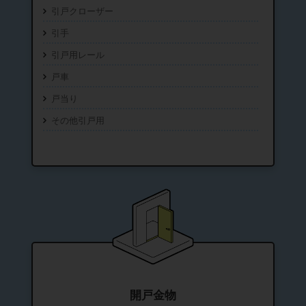
引戸クローザー
引手
引戸用レール
戸車
戸当り
その他引戸用
開戸金物