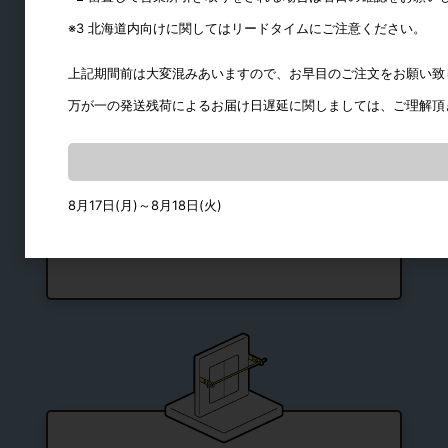
ダストシュート
※3 北海道内向けに関してはリードタイムにご注意ください。
スライド丁番
丁番
上記期間前は大変混みあいますので、お早目のご注文をお願い致
ステー・ヒンジ
万が一の発送残荷によるお届け日遅延に関しましては、ご理解頂
ラッチ・キャッチ
取手・つまみ
引戸用レール
8月17日(月)～8月18日(火)
引手