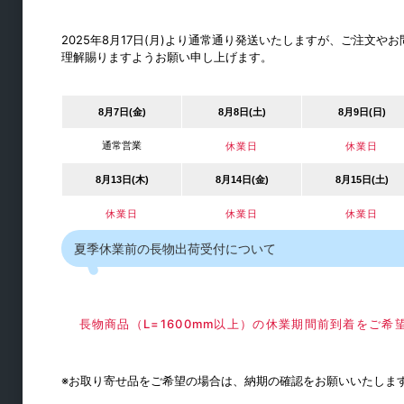
ラック・シェルフ金物
2025年8月17日(月)より通常通り発送いたしますが、ご注文
理解賜りますようお願い申し上げます。
キャスター
スライドレール
8月7日(金)
8月8日(土)
8月9日(日)
シリンダー錠・引き出し錠
通常営業
休業日
休業日
フック
8月13日(木)
8月14日(金)
8月15日(土)
締結・ジョイント
休業日
休業日
休業日
棚ダボ
品名差
夏季休業前の長物出荷受付について
棚柱・持ち送り
通気口・ガラリ
長物商品（L=1600mm以上）の休業期間前到着をご
パイプ・ブラケット
水平収納
※お取り寄せ品をご希望の場合は、納期の確認をお願いいたしま