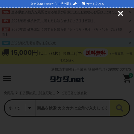
タケダ.net 金物から生活空間を
～
カートをみる
熊本県熊本地方を震源とする地震の影響によるお荷物のお届けについて
重要
C
l
2026年度 価格改定に関するお知らせ 6月・7月【更新】
重要
o
s
2026年度 価格改定に関するお知らせ 4月・5月・6月・7月・10月【5/21更
重要
e
新】
2026年2月 新在庫のお知らせ
新着
15,000円
送料無料
以上（税抜）お買上げで
※一部商品、一部
地域を除く
適格請求書発行事業者 登録番号:T7390001001175
0
全商品
ドア用錠前（開き戸錠）
ドア用取り換え錠