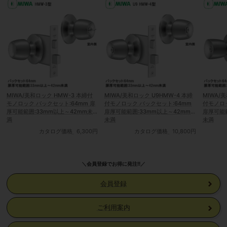
MIWA/美和ロック HMW-3 本締付
MIWA/美和ロック U9HMW-4 本締
MIWA/
モノロック バックセット:64mm 扉
付モノロック バックセット:64mm
付モノロッ
厚可能範囲:33mm以上～42mm未
扉厚可能範囲:33mm以上～42mm
扉厚可能範
満
未満
未満
カタログ価格
6,300円
カタログ価格
10,800円
＼会員登録でお得に発注!!／
会員登録
ご利用案内