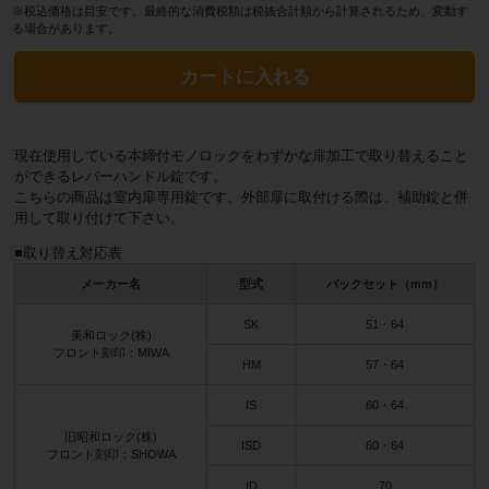
※税込価格は目安です。最終的な消費税額は税抜合計額から計算されるため、変動す
る場合があります。
カートに入れる
現在使用している本締付モノロックをわずかな扉加工で取り替えること
ができるレバーハンドル錠です。
こちらの商品は室内扉専用錠です。外部扉に取付ける際は、補助錠と併
用して取り付けて下さい。
■取り替え対応表
メーカー名
型式
バックセット（mm）
SK
51・64
美和ロック(株)
フロント刻印：MIWA
HM
57・64
IS
60・64
旧昭和ロック(株)
ISD
60・64
フロント刻印：SHOWA
ID
70