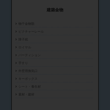
建築金物
物干金物類
ピクチャーレール
障子紙
ロイヤル
パーティション
手すり
外壁用換気口
キーボックス
シート・養生材
素材・建材