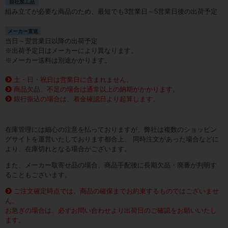
自社加工品
組み立てが必要な商品のため、最短でも3営業日～5営業日後の出荷予定
メーカー直送
当日～翌営業日以降の出荷予定
※出荷予定日はメーカーにより異なります。
※メーカー送料は別途かかります。
土・日・祝日は営業日に含まれません。
商品欠品、不足の場合は通常以上の納期がかかります。
銀行振込の場合は、着金確認日より起算します。
在庫管理には細心の注意を払っておりますが、弊社は複数のショッピン
グサイトを運営いたしております都合上、 同時注文があった場合などに
より、在庫切れとなる場合がございます。
また、メーカー取寄せ品の場合、商品手配後に長期欠品・廃番が判明す
ることもございます。
ご注文確定時点では、商品の確保までお約束するものではございませ
ん。
お急ぎの場合は、必ずお問い合わせより出荷日のご確認をお願いいたし
ます。