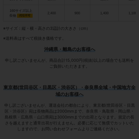
160サイズ以上
2,400
900
1,400
1,100
長物
代引不可
※サイズ：縦・横・高さの3辺計の大きさ（cm）
※送料表はすべて税抜き価格です。
沖縄県・離島のお客様へ
申し訳ございませんが、商品合計15,000円(税抜)以上の場合でも送料を
ご負担いただきます。
東京都(世田谷区・目黒区・渋谷区）・奈良県全域・中国地方全
域のお客様へ
申し訳ございませんが、運送会社の都合により、東京都(世田谷区・目黒
区・渋谷区）宛は
長物商品は2000mmまで
、奈良県・鳥取県・岡山県・
島根県・広島県・山口県宛は
3000mmまでの出荷となります
。規定の長
さを越えますと通常出荷が行えません。必要に応じて無償でカットいた
しますので、お問い合わせフォームよりご連絡ください。