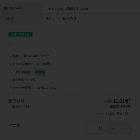
商品管理番号
miwa_rever_u9hl20-1_silver
生産地
美和ロック株式会社
自社出荷/通常便
-
品番
61141-00004327
カタログ価格
12,100円
出荷日(納期)
在庫品
販売単位
1個～
メーカー型番
U9HL20-1-SV
販売価格
11,034円
（単価 × 入数）
(税込12,137.4円)
（
11,034円
×
1
個
）
注文数