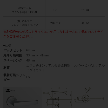
(株)ゴール
UC
57・64
フロント刻印：GOAL
(株)アルファ
Wロック
60・64
フロント刻印：ALPHA
※SHOWAのみU9ストライクはご使用になれませんので既存のストライ
クをご使用ください。
■仕様
バックセット
64mm
扉厚可能範囲
33mm ～ 41mm
スペーシング
48mm
エスカチオン：アルミ合金鋳物 レバーハンドル：アル
材質
ミダイカスト
装着可能シリン
U9
ダー