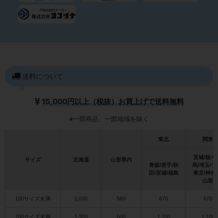
送料について
15,000円以上（税抜）お買上げで送料無料
※一部商品、一部地域を除く
東北
関東
茨城/栃木
サイズ
北海道
山形県内
青森/岩手/秋
馬/埼玉/千
田/宮城/福島
東京/神奈
山梨
100サイズ未満
1,030
560
670
670
160サイズ未満
1,300
600
1,100
1,100