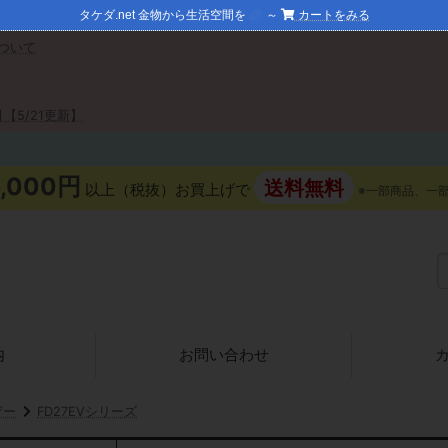
タケダ.net 金物から生活空間を
～
カートをみる
ついて
【5/21更新】
5,000円
送料無料
以上（税抜）お買上げで
※一部商品、一
内
お問い合わせ
ザー
FD27EVシリーズ