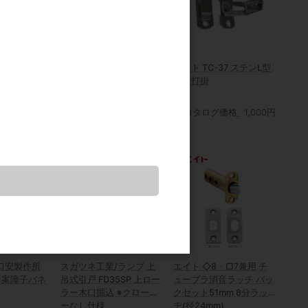
型 Uステンレ
TAKIYA/タキヤ セフティ
エイト TC-37 ステンL型
ングル)
ミニハンガーセットA ワ
面付打掛
000 t=1.2
イヤ径1.2φ
カタログ価格
1,000円
カタログ価格
2,110円
口安製作所
スガツネ工業/ランプ 上
エイト ◇8・□7兼用 チ
新案障子バネ
吊式引戸 FD35SP 上ロー
ューブラ消音ラッチ バッ
ラー木口掘込 ※クローザ
クセット51mm 8分ラッ
ーなし仕様
チ(径24mm)