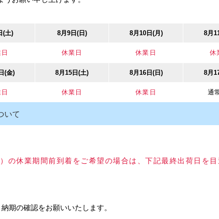
仕
有
にそれぞれダンパーが働き、ゆっくり扉を引き込む安
上
ュアルソフトクローザー。扉の上下調整が可能な木口
ね
日(土)
8月9日(日)
8月10日(月)
8月1
付
ス
属
で
品
業日
休業日
休業日
休
ク
日(金)
8月15日(土)
8月16日(日)
8月1
品
業日
休業日
休業日
通
ついて
以上）の休業期間前到着をご希望の場合は、下記最終出荷日を
3 フ
ライク/Rike PC空気孔
HINAKA/日中製作所 CH-
リヒレンV防
、納期の確認をお願いいたします。
ステン
123D 細形ケース取替錠
ンVネット 幅