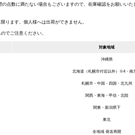
ディンプルキー4本付
さ30m 1巻
希望の点数に満たない場合もございますので、在庫確認をお願いいた
200円
カタログ価格
11,120円
に限ります。個人様へは出荷ができません。
んのでご注意ください。
対象地域
沖縄県
北海道（札幌市付近以外）※4・南
ドハ
日高製作所 N固定フック
川口技研 SF5 サムターン
RYOBIリョ
札幌市・中国・四国・北九州
mm
A-S 天井用
シリーズ サムターンシリ
替用ドアクロ
ンダー錠 バックセット：
201P 軽量ド
51mm 扉厚：28mm～
30kg
関西・東海・甲信・北陸
140円
カタログ価格
1,130円
40mm
カタログ価格
7,120円
カタログ価
関東・新潟県下
東北
全地域 発送再開