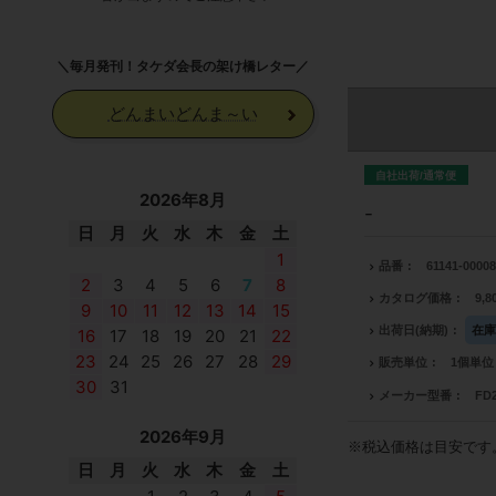
＼毎月発刊！タケダ会長の架け橋レター／
どんまいどんま～い
自社出荷/通常便
2026年8月
-
日
月
火
水
木
金
土
1
品番
61141-0000
2
3
4
5
6
7
8
カタログ価格
9,
9
10
11
12
13
14
15
出荷日(納期)
在
16
17
18
19
20
21
22
23
24
25
26
27
28
29
販売単位
1個単位
30
31
メーカー型番
FD
2026年9月
※税込価格は目安です
日
月
火
水
木
金
土