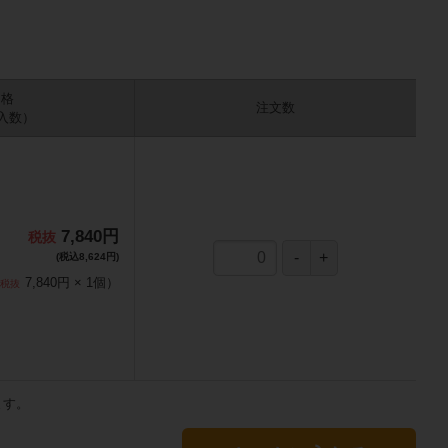
価格
注文数
 入数）
7,840円
(税込8,624円)
7,840円
×
1
個
）
ます。