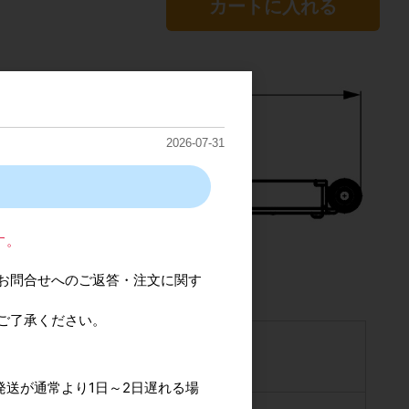
カートに入れる
2026-07-31
す。
お問合せへのご返答・注文に関す
ご了承ください。
鉛合金/ポリアセタール(POM)
発送が通常より1日～2日遅れる場