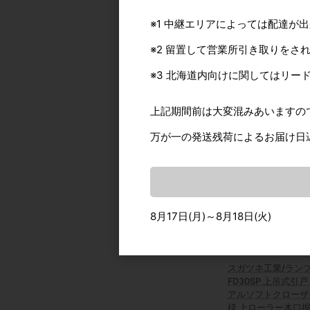
※1 中継エリアによっては配達が
※2 留置して営業所引き取りをさ
TAKIYA/タキヤ C
※3 北海道内向けに関してはリー
用ストップ 化粧材
上記期間前は大変混みあいますの
カタログ価格
万が一の発送残荷によるお届け日
8月17日(月)～8月18日(火)
スガツネ工業/ラン
FD30SP 上吊式引戸
アルソフトクローザ
様 上ローラー木口