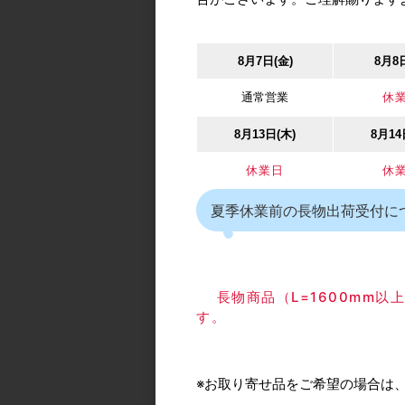
戸先側、戸尻側
全性を備えたデ
面付タイプ。
8月7日(金)
8月8
通常営業
休
8月13日(木)
8月14
おすすめ商
休業日
休
夏季休業前の長物出荷受付に
長物商品（L=1600mm
す。
ベスト/BEST No.46
※お取り寄せ品をご希望の場合は
リクションステー 