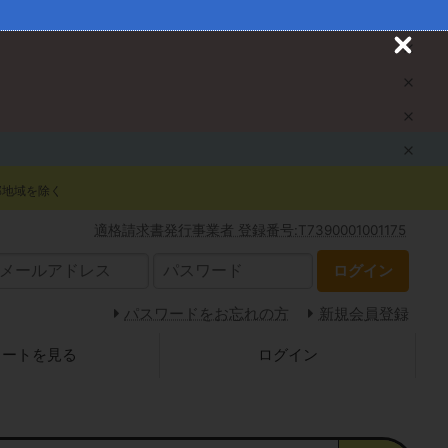
C
l
o
s
e
部地域を除く
適格請求書発行事業者 登録番号:T7390001001175
ログイン
パスワードをお忘れの方
新規会員登録
カートを見る
ログイン