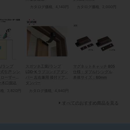
カタログ価格
4,140円
カタログ価格
2,000円
/ランプ
スガツネ工業/ランプ
マグネットキャッチ 805
上吊式引戸 シン
LDD-K ラプコンドアダン
仕様：ダブル/シングル
クローザー仕
パー 左右兼用 後付ドア
本体サイズ：60mm
ー木口掘込
ダンパー
価格
3,820円
カタログ価格
4,940円
すべてのおすすめ商品を見る