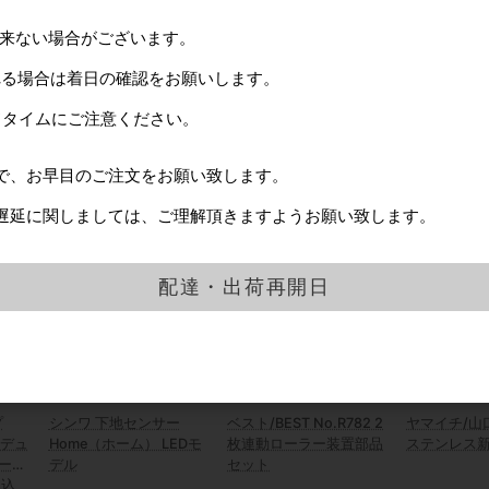
出来ない場合がございます。
れる場合は着日の確認をお願いします。
タイプ
TAKIYA/タキヤ C-5A ピ
ベスト/BEST No.274 ニ
TK印 TK-S
ドタイムにご注意ください。
クチャーレール
ューラブロック NL-P6 空
ール 1連(シ
錠 バックセット60mm ド
H=25mm L=3
ア厚25～40mm
HL
で、お早目のご注文をお願い致します。
400円
カタログ価格
2,400円
カタログ価格
2,700円
遅延に関しましては、ご理解頂きますようお願い致します。
配達・出荷再開日
プ
シンワ 下地センサー
ベスト/BEST No.R782 2
ヤマイチ/山
 デュ
Home（ホーム） LEDモ
枚連動ローラー装置部品
ステンレス
ー仕
デル
セット
掘込