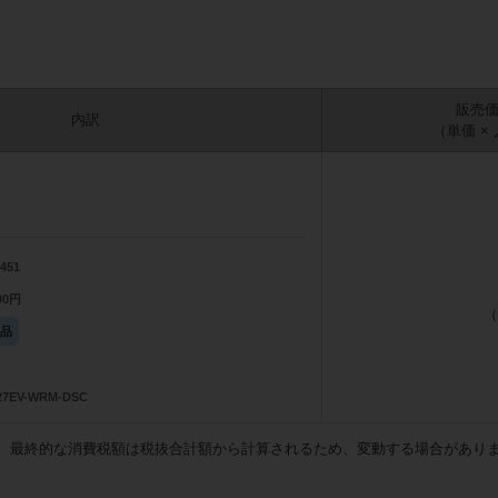
販売
内訳
（単価 ×
8451
800円
（
庫品
27EV-WRM-DSC
。最終的な消費税額は税抜合計額から計算されるため、変動する場合があり