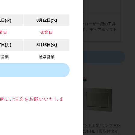
色クロメート処理/グレー
じ：十字穴付皿タッピンねじ 4×40 3本
1日(火)
8月12日(水)
パナ（面付用）※上ローラー、デュアルソフトクローザー用の工具
す。 扉の取り外し、上下の位置調整に使用します。デュアルソフト
業日
休業日
ローザーに１ヶ付属。
7日(月)
8月18日(火)
常営業
通常営業
目途にご注文をお願いいたしま
虫網 リヒレ
ベスト/BEST No.427N
スガツネ工業/ランプ AZ-
910mm×長
カバー付坪受
GD231-HL（裏取付タイ