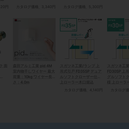
820円
カタログ価格
3,340円
カタログ価格
5,300円
ク 面
森田アルミ工業 pid 4M
スガツネ工業/ランプ 上
スガツネ工業
ト
室内物干しワイヤー 最大
吊式引戸 FD35SP デュア
FD30SP 
荷重：10kg ワイヤー長
ルソフトクローザー仕様
グルソフト
さ：4.0m
上ローラー木口堀込
様 上ローラ
カタログ価格
4,140円
カタログ