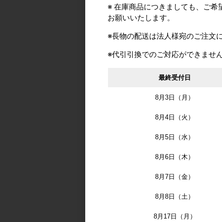
レス鋼 左右一組
※ 在庫商品につきましても、ご
お願いいたします。
カタログ価格
9,
※長物の配送は法人様宛のご注文
※代引引換でのご対応ができませ
最終受付日
8月3日（月）
8月4日（火）
日高製作所 Nスライ
8月5日（水）
ンガー ワイヤ径1.2
8月6日（木）
カタログ価格
3,
8月7日（金）
8月8日（土）
8月17日（月）