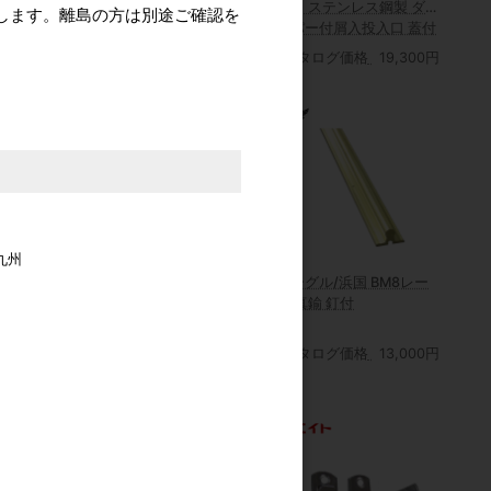
単位
プ） ステンレス鋼製 ダ
します。離島の方は別途ご確認を
ンパー付屑入投入口 蓋付
カタログ価格
1,300円
カタログ価格
19,300円
九州
ービ 万能型取
日高製作所 N固定フック
イーグル/浜国 BM8レー
ーザーS-
B-S 壁付用
ル 真鍮 釘付
ア用 15kg～
カタログ価格
1,130円
カタログ価格
13,000円
格
16,800円