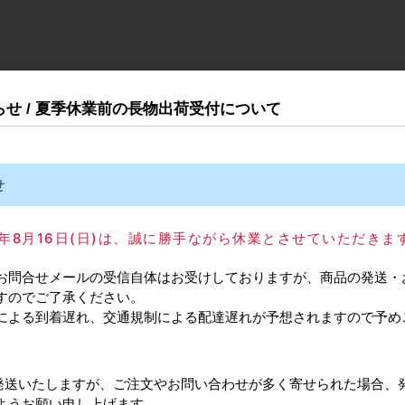
知らせ / 夏季休業前の長物出荷受付について
せ
025年8月16日(日)は、誠に勝手ながら休業とさせていただきま
お問合せメールの受信自体はお受けしておりますが、商品の発送・
すのでご了承ください。
による到着遅れ、交通規制による配達遅れが予想されますので予め
主
FD27EV-WRＭ-DSC
材
亜
料
アルソフトクローザー（面付用）
常通り発送いたしますが、ご注文やお問い合わせが多く寄せられた場合、
ようお願い申し上げます。