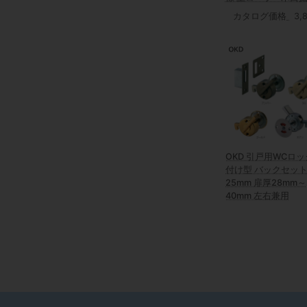
カタログ価格
3,
OKD 引戸用WCロッ
付け型 バックセッ
25mm 扉厚28mm～
40mm 左右兼用