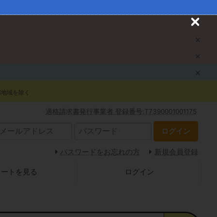
C
l
o
s
e
部地域を除く
適格請求書発行事業者 登録番号:T7390001001175
ログイン
パスワードをお忘れの方
新規会員登録
カートを見る
ログイン