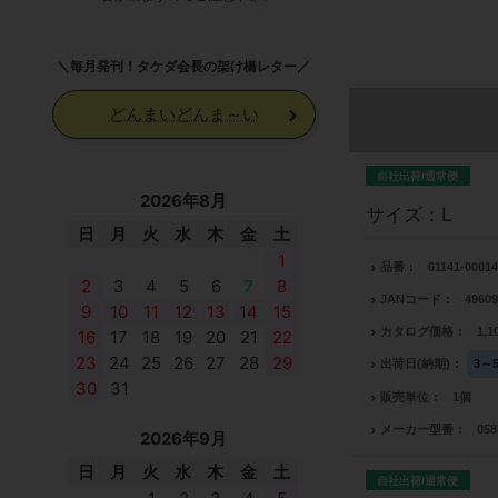
＼毎月発刊！タケダ会長の架け橋レター／
どんまいどんま～い
自社出荷/通常便
2026年8月
サイズ：L
日
月
火
水
木
金
土
1
品番
61141-0001
2
3
4
5
6
7
8
JANコード
4960
9
10
11
12
13
14
15
カタログ価格
1,
16
17
18
19
20
21
22
23
24
25
26
27
28
29
出荷日(納期)
3～
30
31
販売単位
1個
メーカー型番
058
2026年9月
日
月
火
水
木
金
土
自社出荷/通常便