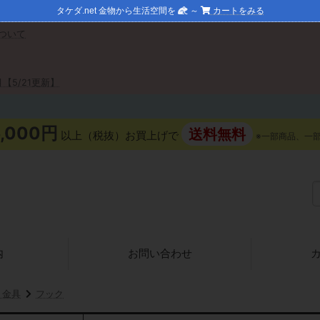
タケダ.net 金物から生活空間を
～
カートをみる
ついて
【5/21更新】
5,000円
送料無料
以上（税抜）お買上げで
※一部商品、一
内
お問い合わせ
り金具
フック