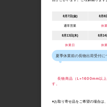
販売単位
1個
メーカー型番
058
8月7日(金)
8月8
※税込価格は目安です
通常営業
休
8月13日(木)
8月14
休業日
休
夏季休業前の長物出荷受付に
長物商品（L=1600mm
す。
※お取り寄せ品をご希望の場合は