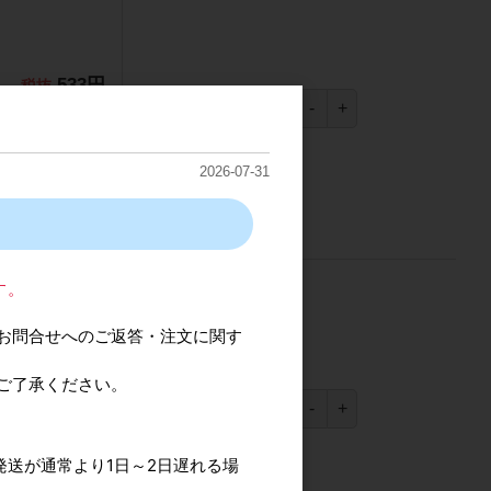
533円
(税込586.3円)
533円
×
1
個
）
2026-07-31
す。
お問合せへのご返答・注文に関す
457円
ご了承ください。
(税込502.7円)
457円
×
1
個
）
発送が通常より1日～2日遅れる場