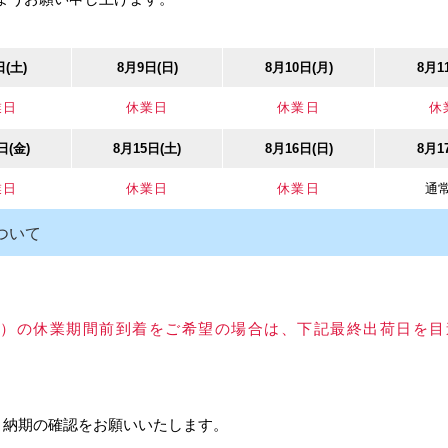
587
日(土)
8月9日(日)
8月10日(月)
8月1
。最終的な消費税額は税抜合計額から計算されるため、変動する場合があり
業日
休業日
休業日
休
日(金)
8月15日(土)
8月16日(日)
8月1
業日
休業日
休業日
通
ついて
ツールフックJ型 Sサ
以上）の休業期間前到着をご希望の場合は、下記最終出荷日を
、納期の確認をお願いいたします。