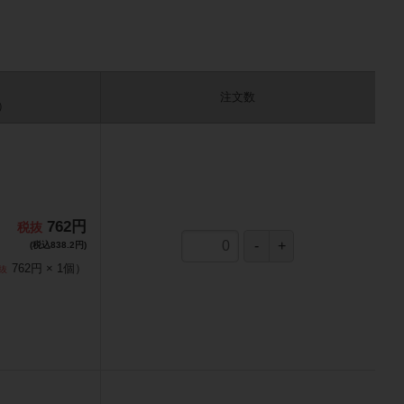
注文数
）
762円
(税込838.2円)
762円
×
1
個
）