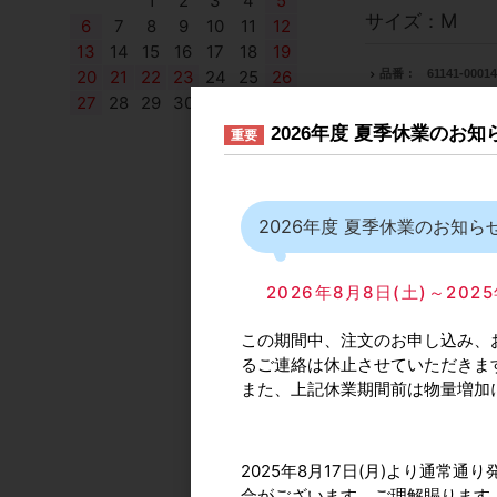
1
2
3
4
5
サイズ：M
6
7
8
9
10
11
12
13
14
15
16
17
18
19
品番
61141-0001
20
21
22
23
24
25
26
27
28
29
30
JANコード
4960
2026年度 夏季休業のお
重要
カタログ価格
77
出荷日(納期)
3～
販売単位
1個
2026年度 夏季休業のお知ら
メーカー型番
058
2026年8月8日(土)～2
自社出荷/通常便
サイズ：S
この期間中、注文のお申し込み、
るご連絡は休止させていただきま
品番
61141-0001
また、上記休業期間前は物量増加
JANコード
4960
カタログ価格
66
2025年8月17日(月)より通
出荷日(納期)
3～
合がございます。ご理解賜ります