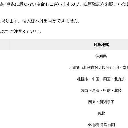
希望の点数に満たない場合もございますので、在庫確認をお願いいた
に限ります。個人様へは出荷ができません。
んのでご注意ください。
対象地域
沖縄県
北海道（札幌市付近以外）※4・南
札幌市・中国・四国・北九州
関西・東海・甲信・北陸
名/ブランド名
TQOOL
関東・新潟県下
品番
058587
東北
品名
ツールフックJ型
全地域 発送再開