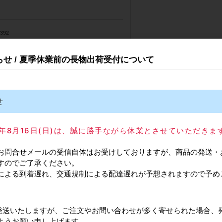
4392
983585887
知らせ / 夏季休業前の長物出荷受付について
（
0円
5営業日
せ
588
025年8月16日(日)は、誠に勝手ながら休業とさせていただきま
お問合せメールの受信自体はお受けしておりますが、商品の発送・
すのでご了承ください。
4391
による到着遅れ、交通規制による配達遅れが予想されますので予め
983585870
（
0円
常通り発送いたしますが、ご注文やお問い合わせが多く寄せられた場合、
5営業日
ようお願い申し上げます。