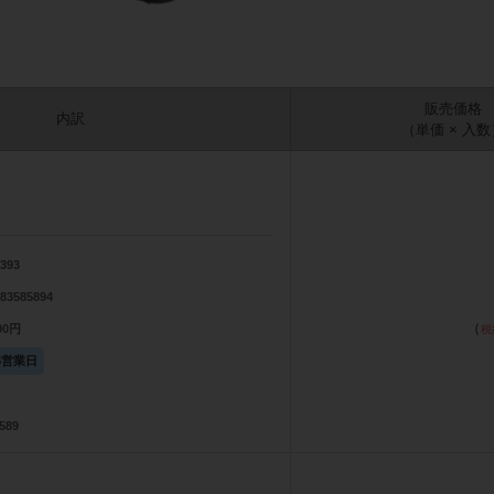
販売価格
内訳
（単価 × 入数
4393
983585894
（
100円
5営業日
589