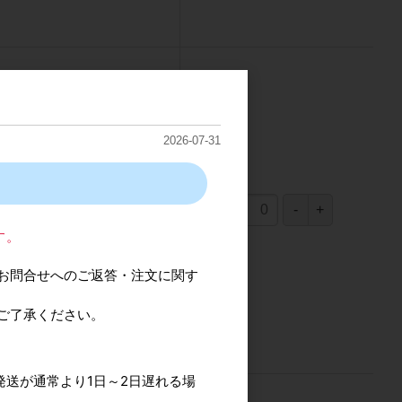
2026-07-31
1,850円
(税込2,035円)
（
1,850円
×
1
個
）
す。
お問合せへのご返答・注文に関す
ご了承ください。
発送が通常より1日～2日遅れる場