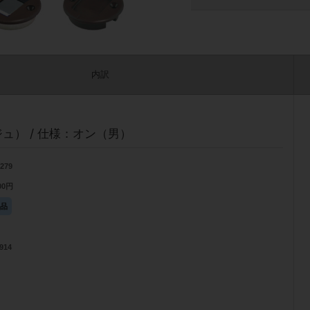
内訳
ュ） / 仕様：オン（男）
2279
600円
庫品
914