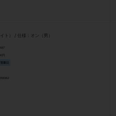
イト） / 仕様：オン（男）
2687
500円
7営業日
006962