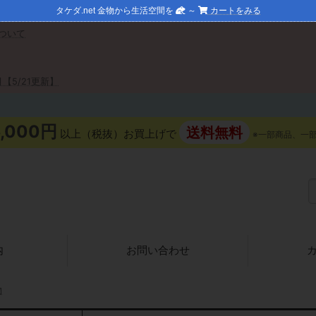
タケダ.net 金物から生活空間を
～
カートをみる
ついて
【5/21更新】
5,000円
送料無料
以上（税抜）お買上げで
※一部商品、一
内
お問い合わせ
物