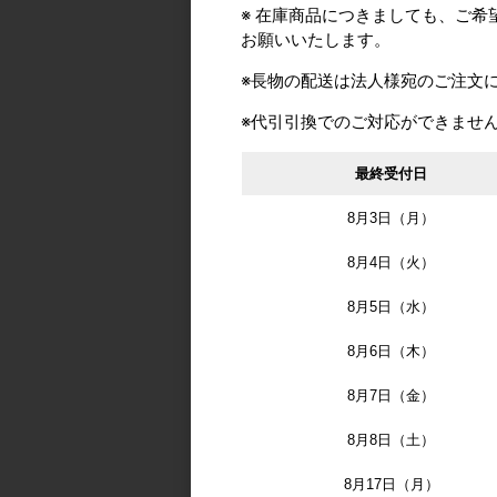
※ 在庫商品につきましても、ご
カタログ価格
3,
お願いいたします。
出荷日(納期)
在
※長物の配送は法人様宛のご注文
販売単位
1個単位
メーカー型番
308
※代引引換でのご対応ができませ
最終受付日
8月3日（月）
8月4日（火）
自社出荷/通常便
8月5日（水）
色： LBR（ラ
8月6日（木）
品番
61141-0001
8月7日（金）
カタログ価格
1,
8月8日（土）
出荷日(納期)
4～
8月17日（月）
販売単位
1個単位