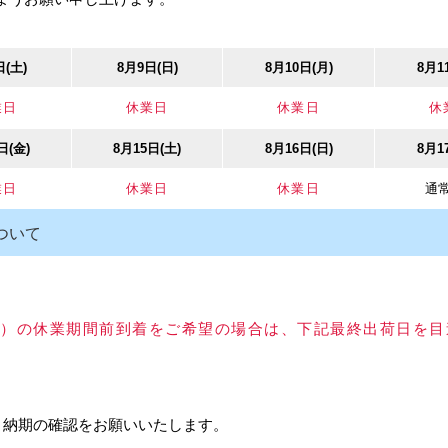
ウン） / 仕様：オン（男）
日(土)
8月9日(日)
8月10日(月)
8月1
2686
600円
業日
休業日
休業日
休
庫品
日(金)
8月15日(土)
8月16日(日)
8月1
業日
休業日
休業日
通
467
ついて
以上）の休業期間前到着をご希望の場合は、下記最終出荷日を
ウン） / 仕様：メン（女）
、納期の確認をお願いいたします。
2689