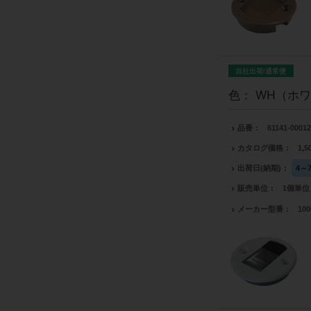
自社出荷/通常便
色： WH（ホワ
品番
61141-0001
カタログ価格
1,
出荷日(納期)
4～
販売単位
1個単位
メーカー型番
100