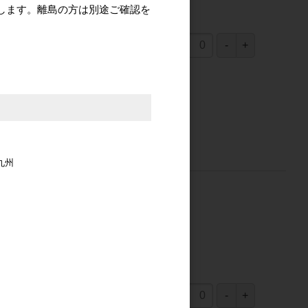
します。離島の方は別途ご確認を
1,850円
(税込2,035円)
（
1,850円
×
1
個
）
九州
1,182円
(税込1,300.2円)