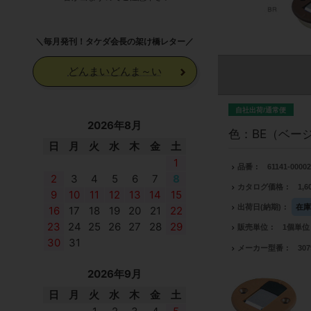
＼毎月発刊！タケダ会長の架け橋レター／
どんまいどんま～い
自社出荷/通常便
2026年8月
色：BE（ベージ
日
月
火
水
木
金
土
1
品番
61141-0000
2
3
4
5
6
7
8
カタログ価格
1,
9
10
11
12
13
14
15
出荷日(納期)
在
16
17
18
19
20
21
22
23
24
25
26
27
28
29
販売単位
1個単位
30
31
メーカー型番
307
2026年9月
日
月
火
水
木
金
土