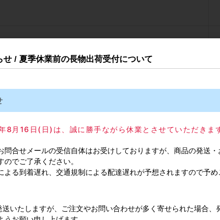
ュ） / 仕様：メン（女）
知らせ / 夏季休業前の長物出荷受付について
2280
200円
せ
庫品
025年8月16日(日)は、誠に勝手ながら休業とさせていただきま
915
お問合せメールの受信自体はお受けしておりますが、商品の発送・
すのでご了承ください。
による到着遅れ、交通規制による配達遅れが予想されますので予め
常通り発送いたしますが、ご注文やお問い合わせが多く寄せられた場合、
ようお願い申し上げます。