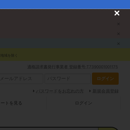
C
l
o
s
e
部地域を除く
適格請求書発行事業者 登録番号:T7390001001175
ログイン
パスワードをお忘れの方
新規会員登録
カートを見る
ログイン