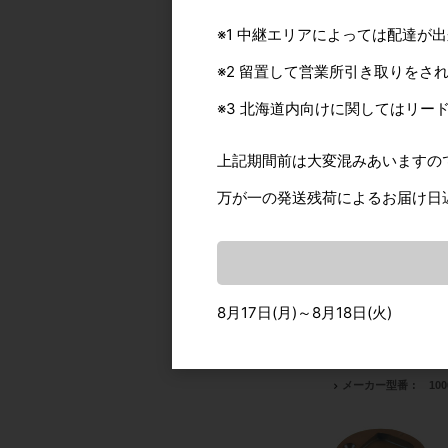
メーカー型番
100
※1 中継エリアによっては配達が
※2 留置して営業所引き取りをさ
※3 北海道内向けに関してはリー
上記期間前は大変混みあいますの
自社出荷/通常便
万が一の発送残荷によるお届け日
色： LBR（ラ
品番
61141-0001
カタログ価格
3,
8月17日(月)～8月18日(火)
出荷日(納期)
4～
販売単位
1個単位
メーカー型番
100