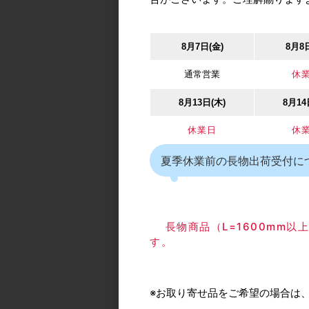
色： BR（ブラ
8月7日(金)
8月8
品番
61141-0001
カタログ価格
1,
通常営業
休
出荷日(納期)
在
8月13日(木)
8月14
販売単位
1個単位
休業日
休
メーカー型番
308
夏季休業前の長物出荷受付に
長物商品（L=1600mm
す。
自社出荷/通常便
色： BR（ブラ
※お取り寄せ品をご希望の場合は
品番
61141-0001