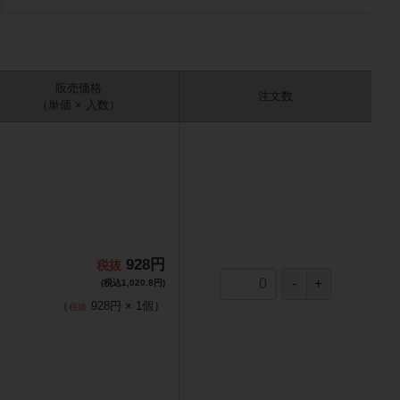
販売価格
注文数
（単価 × 入数）
928円
(税込1,020.8円)
（
928円
×
1
個
）