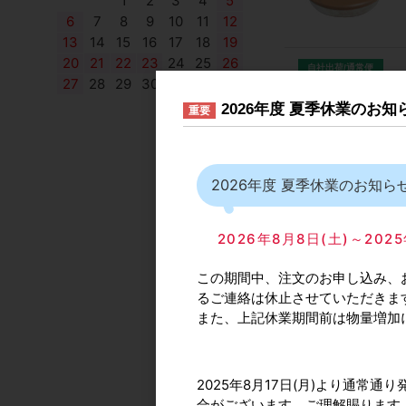
1
2
3
4
5
6
7
8
9
10
11
12
13
14
15
16
17
18
19
20
21
22
23
24
25
26
自社出荷/通常便
27
28
29
30
色：BE（ベージ
2026年度 夏季休業のお
重要
品番
61141-0000
カタログ価格
3,
2026年度 夏季休業のお知ら
出荷日(納期)
在
販売単位
1個単位
2026年8月8日(土)～2
メーカー型番
307
この期間中、注文のお申し込み、
るご連絡は休止させていただきま
また、上記休業期間前は物量増加
2025年8月17日(月)より通
自社出荷/通常便
合がございます。ご理解賜ります