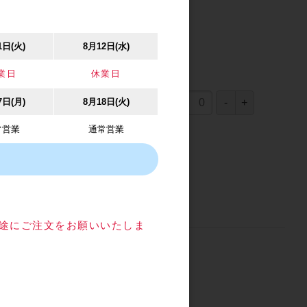
1日(火)
8月12日(水)
業日
休業日
928円
7日(月)
8月18日(火)
(税込1,020.8円)
（
928円
×
1
個
）
常営業
通常営業
目途にご注文をお願いいたしま