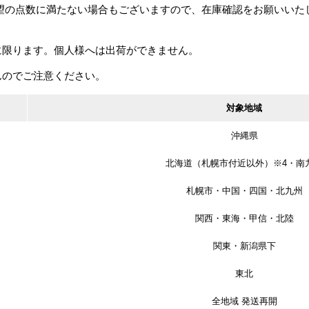
希望の点数に満たない場合もございますので、在庫確認をお願いいた
200円
庫品
に限ります。個人様へは出荷ができません。
468
んのでご注意ください。
対象地域
沖縄県
北海道（札幌市付近以外）※4・南
札幌市・中国・四国・北九州
イトブラウン） / 仕様：オン（男）
関西・東海・甲信・北陸
2685
関東・新潟県下
500円
東北
7営業日
全地域 発送再開