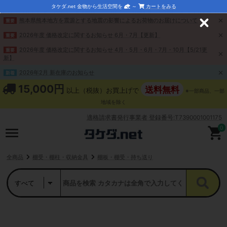
タケダ.net 金物から生活空間を
～
カートをみる
熊本県熊本地方を震源とする地震の影響によるお荷物のお届けについて
重要
C
l
2026年度 価格改定に関するお知らせ 6月・7月【更新】
重要
o
s
2026年度 価格改定に関するお知らせ 4月・5月・6月・7月・10月【5/21更
重要
e
新】
2026年2月 新在庫のお知らせ
新着
15,000円
送料無料
以上（税抜）お買上げで
※一部商品、一部
地域を除く
適格請求書発行事業者 登録番号:T7390001001175
0
全商品
棚受・棚柱・収納金具
棚板・棚受・持ち送り