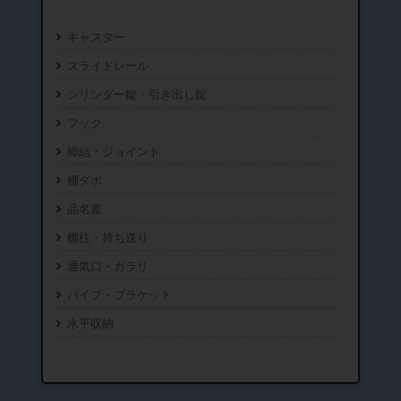
キャスター
スライドレール
シリンダー錠・引き出し錠
フック
締結・ジョイント
棚ダボ
品名差
棚柱・持ち送り
通気口・ガラリ
パイプ・ブラケット
水平収納