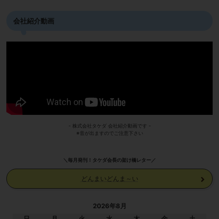
会社紹介動画
- 株式会社タケダ 会社紹介動画です -
※音が出ますのでご注意下さい
＼毎月発刊！タケダ会長の架け橋レター／
どんまいどんま～い
2026年8月
日
月
火
水
木
金
土