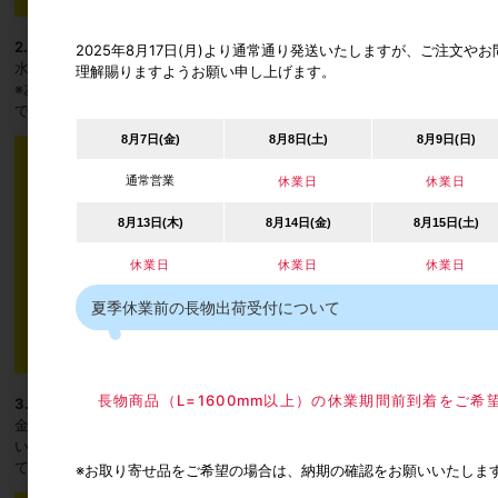
2.取付位置を決める
2025年8月17日(月)より通常通り発送いたしますが、ご注文
水平・垂直の取付位置にマスキングテープ等で印を付けます。
理解賜りますようお願い申し上げます。
※左右の金具の取付位置は、必ず水平にして取り付けてください。水平
でない場合は、正しく作動しない恐れがあります。
8月7日(金)
8月8日(土)
8月9日(日)
通常営業
休業日
休業日
8月13日(木)
8月14日(金)
8月15日(土)
休業日
休業日
休業日
夏季休業前の長物出荷受付について
長物商品（L=1600mm以上）の休業期間前到着をご
3.金具を壁面に取り付ける
金具を印に合わせて、付属ネジの長い方を使ってネジ留めしてくださ
い。金具の中心にの穴が中心にくるように金具を垂直にしてネジ留めし
てください。
※お取り寄せ品をご希望の場合は、納期の確認をお願いいたしま