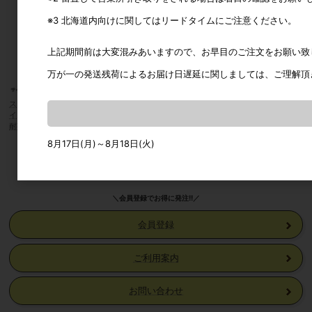
※3 北海道内向けに関してはリードタイムにご注意ください。
上記期間前は大変混みあいますので、お早目のご注文をお願い致
万が一の発送残荷によるお届け日遅延に関しましては、ご理解頂
スガツネ工業/ランプ BK-TR型 トラ
田中工業/TNK カラーアングル棚受
ワールド
イアングル棚受 １ヶ使い可能・最大
２本１組ヘッダー付 ユニクロ木ネジ
レスSUS
耐荷重約100kgf
付
120mm/
300mm
8月17日(月)～8月18日(火)
カタログ価格
2,340円
＼会員登録でお得に発注!!／
会員登録
ご利用案内
お問い合わせ