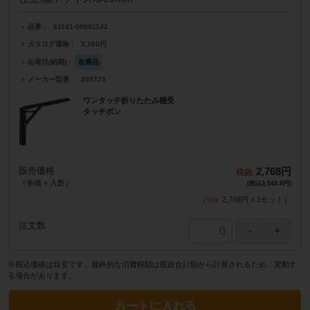
品番
61141-00001142
カタログ価格
3,160円
出荷日(納期)
在庫品
メーカー型番
309723
ワンタッチ折りたたみ棚受
タッチポン
販売価格
2,768円
（単価 × 入数）
(税込3,044.8円)
（
2,768円
×
1
セット
）
注文数
※税込価格は目安です。最終的な消費税額は税抜合計額から計算されるため、変動す
る場合があります。
カートに入れる