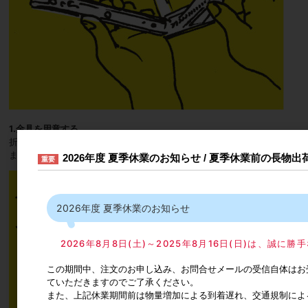
1.金具を用意する
折りたたまれた金具を開いた後、真ん中の金具①を金具の短い方に戻し
ます。この時、指を挟まないように注意してください。
2026年度 夏季休業のお知らせ / 夏季休業前の長物
重要
2026年度 夏季休業のお知らせ
2026年8月8日(土)～2025年8月16日(日)は、誠
この期間中、注文のお申し込み、お問合せメールの受信自体はお
ていただきますのでご了承ください。
また、上記休業期間前は物量増加による到着遅れ、交通規制によ