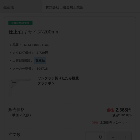
生産地
株式会社田邊金属工業所
自社出荷/通常便
仕上:白 / サイズ:200mm
品番
61141-00001146
カタログ価格
2,720円
出荷日(納期)
在庫品
メーカー型番
309718
ワンタッチ折りたたみ棚受
タッチポン
販売価格
2,368円
（単価 × 入数）
(税込2,604.8円)
（
2,368円
×
1
セット
）
注文数