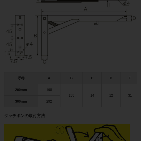
呼称
A
B
C
D
E
200mm
198
135
14
12
31
300mm
292
タッチポンの取付方法