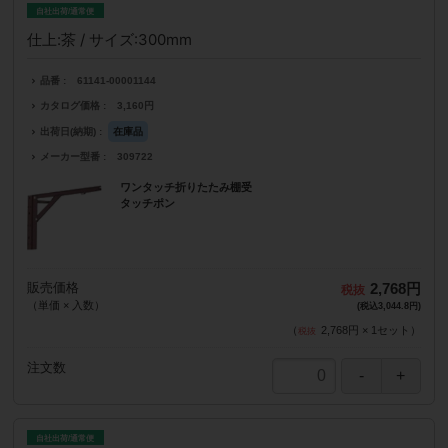
自社出荷/通常便
仕上:茶 / サイズ:300mm
品番
61141-00001144
カタログ価格
3,160円
出荷日(納期)
在庫品
メーカー型番
309722
ワンタッチ折りたたみ棚受
タッチポン
販売価格
2,768円
（単価 × 入数）
(税込3,044.8円)
（
2,768円
×
1
セット
）
注文数
自社出荷/通常便