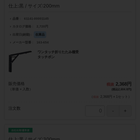
仕上:黒 / サイズ:200mm
品番
61141-00001145
カタログ価格
2,720円
出荷日(納期)
在庫品
メーカー型番
163-654
ワンタッチ折りたたみ棚受
タッチポン
販売価格
2,368円
（単価 × 入数）
(税込2,604.8円)
（
2,368円
×
1
セット
）
注文数
自社出荷/通常便
仕上:黒 / サイズ:300mm