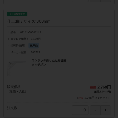
自社出荷/通常便
仕上:白 / サイズ:300mm
品番
61141-00001143
カタログ価格
3,160円
出荷日(納期)
在庫品
メーカー型番
309721
ワンタッチ折りたたみ棚受
タッチポン
販売価格
2,768円
（単価 × 入数）
(税込3,044.8円)
（
2,768円
×
1
セット
）
注文数