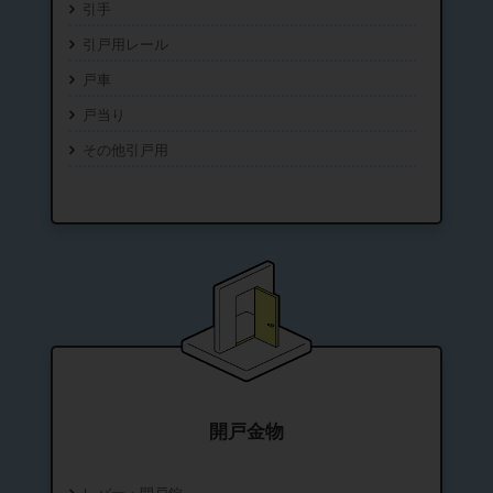
引手
引戸用レール
戸車
戸当り
その他引戸用
開戸金物