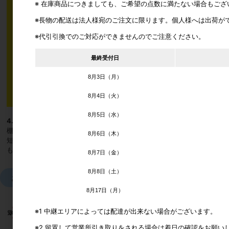
※ 在庫商品につきましても、ご希望の点数に満たない場合もご
※長物の配送は法人様宛のご注文に限ります。個人様へは出荷が
※代引引換でのご対応ができませんのでご注意ください。
最終受付日
8月3日（月）
8月4日（火）
8月5日（水）
4.棚板を金具に取り付ける
棚板をスムーズに上げ下げできるように壁から3mmくらい間隔をあけて
8月6日（木）
短い方のビスを使って棚板を取り付けてください。
もう一方の金具も同様に取り付けます。
8月7日（金）
8月8日（土）
おすすめ商品
8月17日（月）
※1 中継エリアによっては配達が出来ない場合がございます。
※2 留置して営業所引き取りをされる場合は着日の確認をお願い