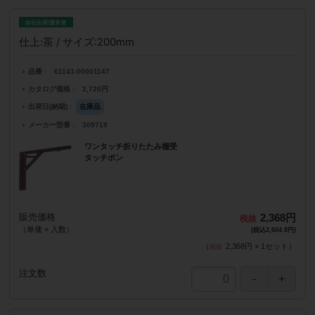
自社出荷/通常便
仕上:茶 / サイズ:200mm
品番
61141-00001147
カタログ価格
2,720円
出荷日(納期)
在庫品
メーカー型番
309719
ワンタッチ折りたたみ棚受
タッチポン
販売価格
2,368円
（単価 × 入数）
(税込2,604.8円)
（
2,368円
×
1
セット
）
注文数