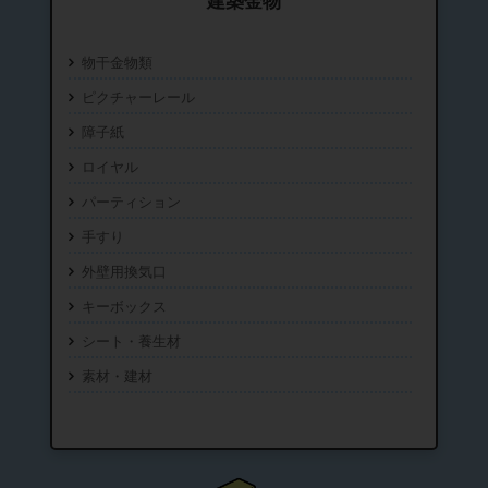
建築金物
物干金物類
ピクチャーレール
障子紙
ロイヤル
パーティション
手すり
外壁用換気口
キーボックス
シート・養生材
素材・建材