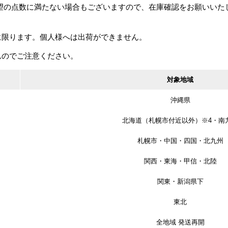
希望の点数に満たない場合もございますので、在庫確認をお願いいた
注意
スライドヒ
用途
に限ります。個人様へは出荷ができません。
本
材質
んのでご注意ください。
受
対象地域
本
付属ネジ
受
沖縄県
北海道（札幌市付近以外）※4・南
札幌市・中国・四国・北九州
関西・東海・甲信・北陸
関東・新潟県下
東北
全地域 発送再開