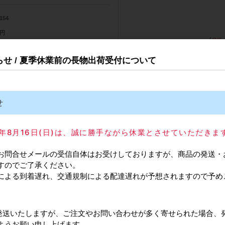
154
0円
（
庫品
知らせ / 夏季休業前の長物出荷受付について
562N
せ
025年8月16日(日)は、誠に勝手ながら休業とさせていただきま
152
お問合せメールの受信自体はお受けしておりますが、商品の発送・
0円
（
すのでご了承ください。
庫品
による到着遅れ、交通規制による配達遅れが予想されますので予め
562N
常通り発送いたしますが、ご注文やお問い合わせが多く寄せられた場合、
。最終的な消費税額は税抜合計額から計算されるため、変動する場合があり
ようお願い申し上げます。