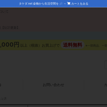
タケダ.net 金物から生活空間を
～
カートをみる
ついて
【5/21更新】
5,000円
送料無料
以上（税抜）お買上げで
※一部商品、一
内
お問い合わせ
ャッチ