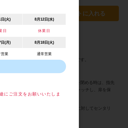
カートに入れる
1日(火)
8月12日(水)
業日
休業日
7日(月)
8月18日(火)
ャッチ
常営業
通常営業
の開閉ができ、ハンドル、つまみが不要です。
ないタイプです。
指先で扉を軽く押すだけで開きます。扉を閉める時は、指先
けで、アームがストライクをしっかりキャッチし、扉を保
目途にご注文をお願いいたしま
からφ3mmの範囲で可動するため、本体に対してセンタリ
います。