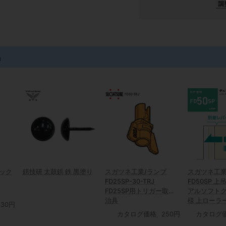
品
ック
錺技研 太鼓鋲 鉄 黒塗り
スガツネ工業/ランプ
スガツネ工業
FD25SP-30-TRJ
FD50SP 
FD25SP用トリガー取付
アルソフト
治具
様 上ローラ
,130円
カタログ価格
250円
カタログ