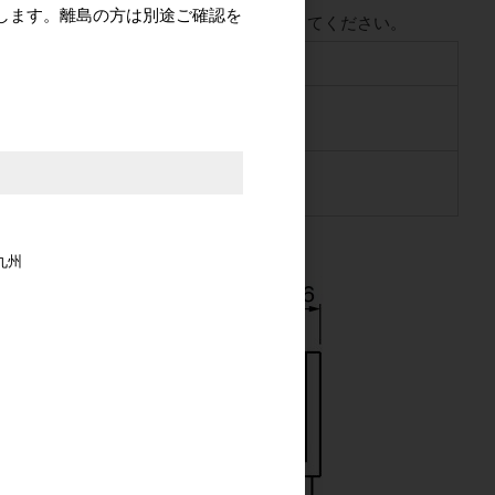
します。離島の方は別途ご確認を
ンジ使用の場合は、キャッチなしを使用してください。
小型キャビネットなど
体：ABS樹脂
：6PA樹脂
体：なべ木ネジ3.1×13mm
：なべタッピンネジ3.5×10mm
九州