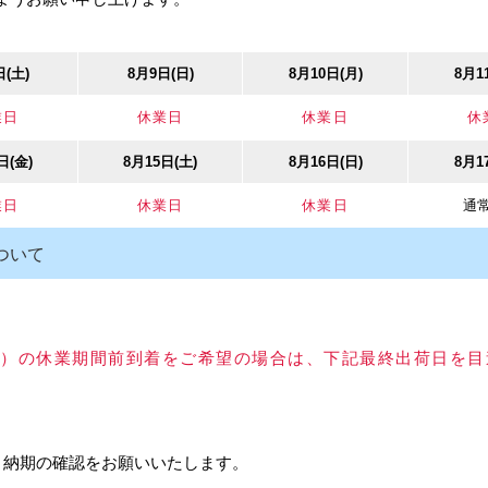
日(土)
8月9日(日)
8月10日(月)
8月1
業日
休業日
休業日
休
日(金)
8月15日(土)
8月16日(日)
8月1
No.562N セイフキ
業日
休業日
休業日
通
ワンタッチ操作で扉
ついて
マグネットを使用し
扉を開けるときは、
で軽く押しつけるだ
以上）の休業期間前到着をご希望の場合は、下記最終出荷日を
持します。
ストライクは、中心
ングしやすくなって
、納期の確認をお願いいたします。