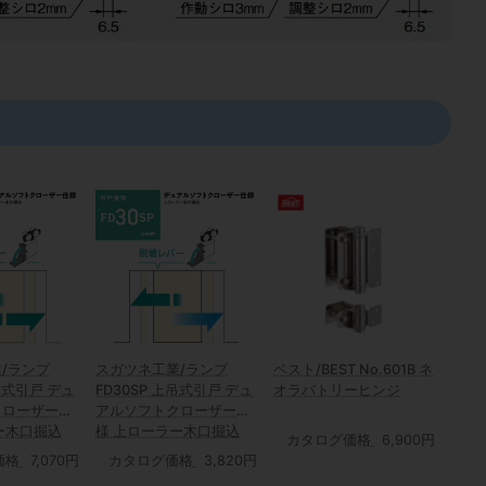
/ランプ
スガツネ工業/ランプ
ベスト/BEST No.601B ネ
上吊式引戸 デュ
FD30SP 上吊式引戸 デュ
オラバトリーヒンジ
クローザー仕
アルソフトクローザー仕
ー木口掘込
様 上ローラー木口掘込
カタログ価格
6,900円
価格
7,070円
カタログ価格
3,820円