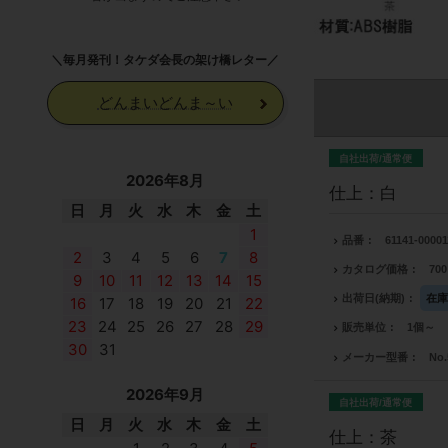
＼毎月発刊！タケダ会長の架け橋レター／
どんまいどんま～い
自社出荷/通常便
2026年8月
仕上：白
日
月
火
水
木
金
土
1
品番
61141-00001
2
3
4
5
6
7
8
カタログ価格
70
9
10
11
12
13
14
15
出荷日(納期)
在
16
17
18
19
20
21
22
23
24
25
26
27
28
29
販売単位
1個～
30
31
メーカー型番
No.
2026年9月
自社出荷/通常便
日
月
火
水
木
金
土
仕上：茶