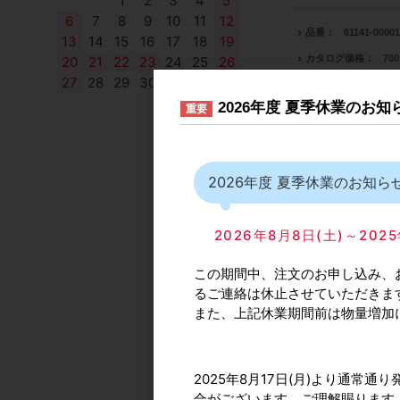
1
2
3
4
5
6
7
8
9
10
11
12
品番
61141-00001
13
14
15
16
17
18
19
カタログ価格
70
20
21
22
23
24
25
26
27
28
29
30
出荷日(納期)
在
2026年度 夏季休業のお
重要
販売単位
1個～
メーカー型番
No.
自社出荷/通常便
2026年度 夏季休業のお知ら
仕上：黒
2026年8月8日(土)～2
品番
61141-00001
この期間中、注文のお申し込み、
カタログ価格
70
るご連絡は休止させていただきま
出荷日(納期)
在
また、上記休業期間前は物量増加
販売単位
1個～
メーカー型番
No.
2025年8月17日(月)より通
※税込価格は目安です
合がございます。ご理解賜ります