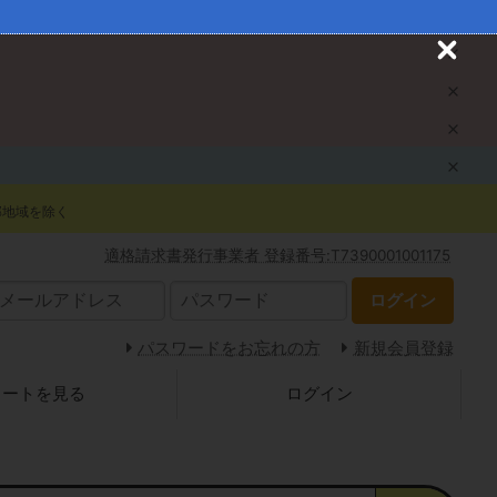
C
l
o
s
e
部地域を除く
適格請求書発行事業者 登録番号:T7390001001175
ログイン
パスワードをお忘れの方
新規会員登録
カートを見る
ログイン