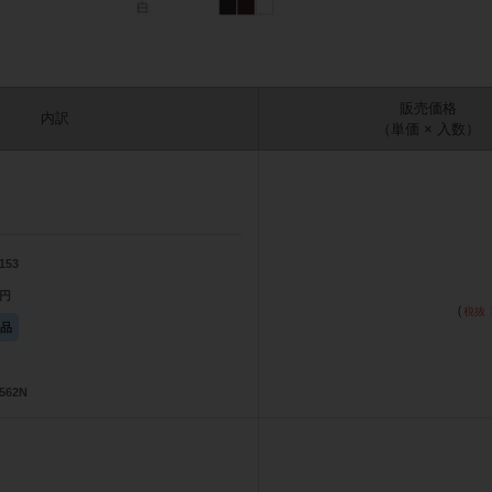
販売価格
内訳
（単価 × 入数）
153
0円
（
庫品
562N