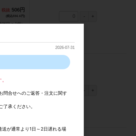
506円
(税込556.6円)
506円
×
1
個
）
2026-07-31
す。
506円
(税込556.6円)
お問合せへのご返答・注文に関す
506円
×
1
個
）
ご了承ください。
発送が通常より1日～2日遅れる場
ます。