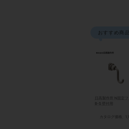
おすすめ商
日高製作所 N固定フ
B-S 壁付用
カタログ価格
1