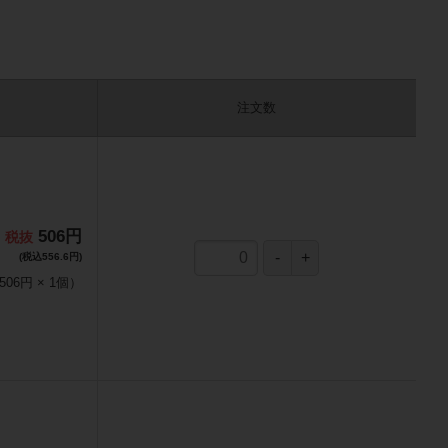
注文数
506円
(税込556.6円)
506円
×
1
個
）