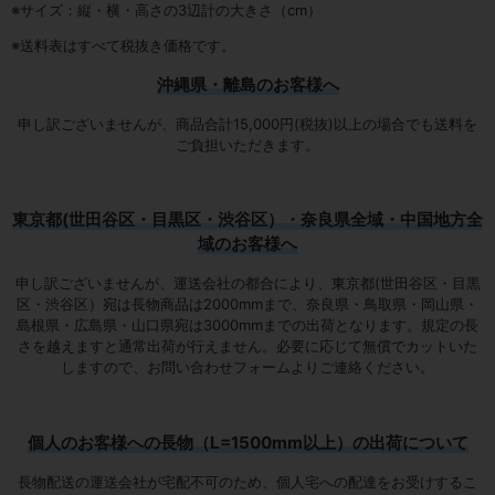
※サイズ：縦・横・高さの3辺計の大きさ（cm）
※送料表はすべて税抜き価格です。
沖縄県・離島のお客様へ
申し訳ございませんが、商品合計15,000円(税抜)以上の場合でも送料を
ご負担いただきます。
東京都(世田谷区・目黒区・渋谷区）・奈良県全域・中国地方全
域のお客様へ
申し訳ございませんが、運送会社の都合により、東京都(世田谷区・目黒
区・渋谷区）宛は
長物商品は2000mmまで
、奈良県・鳥取県・岡山県・
島根県・広島県・山口県宛は
3000mmまでの出荷となります
。規定の長
さを越えますと通常出荷が行えません。必要に応じて無償でカットいた
しますので、お問い合わせフォームよりご連絡ください。
個人のお客様への長物（L=1500mm以上）の出荷について
長物配送の運送会社が宅配不可のため、個人宅への配達をお受けするこ