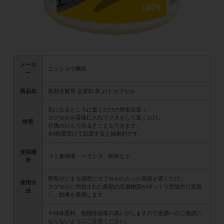
メーカ
ニッショウ機器
ー
商品名
鳥類全般用 忌避剤 鳥よけ カプセル
気になるところに置くだけの簡単設置！
カプセルを容器に入れてフタをして置くだけ。
特長
付属のひもで吊るすこともできます。
3m程度空けて設置すると効果的です。
使用場
ゴミ集積場・ベランダ、樹木など
所
野鳥がとまる場所にカプセルの入った容器を置くだけ。
使用方
カプセルに内包された鳥類の忌避物質がゆっくり空気中に拡散
法
し、効果を発揮します。
※特殊香料、植物性油等の臭いがしますので近隣へのご迷惑に
ならないようにご注意ください。