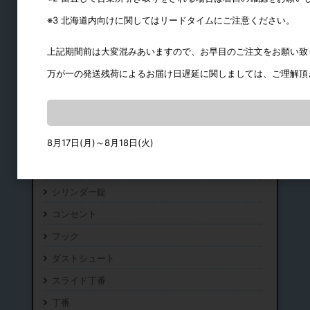
※3 北海道内向けに関してはリードタイムにご注意ください。
上記期間前は大変混みあいますので、お早目のご注文をお願い致
万が一の発送残荷によるお届け日遅延に関しましては、ご理解頂
机・カウンター金物
テーブル用
8月17日(月)～8月18日(火)
椅子用
スライドレール
シリンダー錠
コンセント
フック
ダストシュート
スライド丁番
丁番