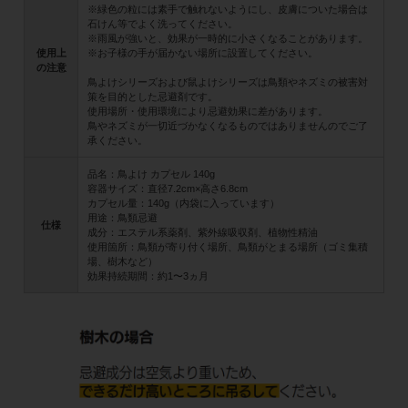
※緑色の粒には素手で触れないようにし、皮膚についた場合は
石けん等でよく洗ってください。
※雨風が強いと、効果が一時的に小さくなることがあります。
使用上
※お子様の手が届かない場所に設置してください。
の注意
鳥よけシリーズおよび鼠よけシリーズは鳥類やネズミの被害対
策を目的とした忌避剤です。
使用場所・使用環境により忌避効果に差があります。
鳥やネズミが一切近づかなくなるものではありませんのでご了
承ください。
品名：鳥よけ カプセル 140g
容器サイズ：直径7.2cm×高さ6.8cm
カプセル量：140g（内袋に入っています）
用途：鳥類忌避
仕様
成分：エステル系薬剤、紫外線吸収剤、植物性精油
使用箇所：鳥類が寄り付く場所、鳥類がとまる場所（ゴミ集積
場、樹木など）
効果持続期間：約1〜3ヵ月