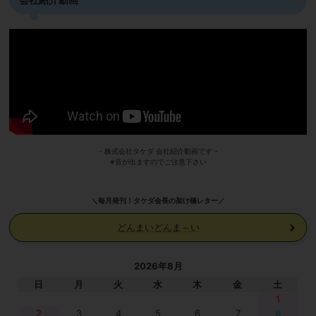
- 株式会社タケダ 会社紹介動画です -
※音が出ますのでご注意下さい
＼毎月発刊！タケダ会長の架け橋レター／
どんまいどんま～い
2026年8月
日
月
火
水
木
金
土
1
2
3
4
5
6
7
8