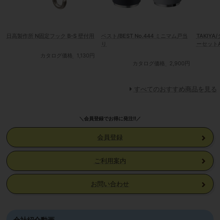
日高製作所 N固定フック B-S 壁付用
ベスト/BEST No.444 ミニマム戸当
TAKIY
り
ーセットA
カタログ価格
1,130円
カタログ価格
2,900円
すべてのおすすめ商品を見る
＼会員登録でお得に発注!!／
会員登録
ご利用案内
お問い合わせ
会社紹介動画