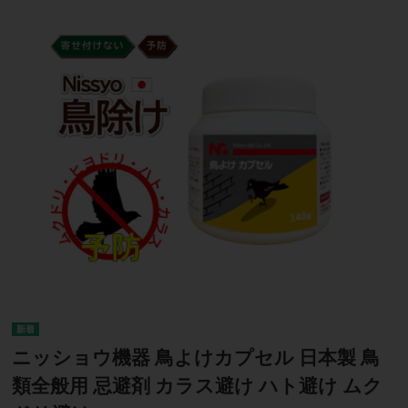
ニッショウ機器 鳥よけカプセル 日本製 鳥
類全般用 忌避剤 カラス避け ハト避け ムク