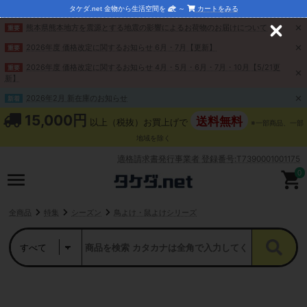
タケダ.net 金物から生活空間を
～
カートをみる
熊本県熊本地方を震源とする地震の影響によるお荷物のお届けについて
重要
C
l
2026年度 価格改定に関するお知らせ 6月・7月【更新】
重要
o
s
2026年度 価格改定に関するお知らせ 4月・5月・6月・7月・10月【5/21更
重要
e
新】
2026年2月 新在庫のお知らせ
新着
15,000円
送料無料
以上（税抜）お買上げで
※一部商品、一部
地域を除く
適格請求書発行事業者 登録番号:T7390001001175
0
全商品
特集
シーズン
鳥よけ・鼠よけシリーズ