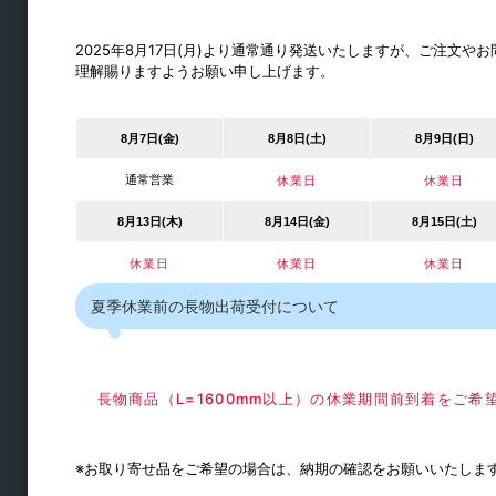
ブース用ヒンジ
ボルト・取手
2025年8月17日(月)より通常通り発送いたしますが、ご注文
理解賜りますようお願い申し上げます。
戸当り・フック
サポート・笠木
8月7日(金)
8月8日(土)
8月9日(日)
ブース用エッジ材
通常営業
休業日
休業日
8月13日(木)
8月14日(金)
8月15日(土)
休業日
休業日
休業日
夏季休業前の長物出荷受付について
長物商品（L=1600mm以上）の休業期間前到着をご
ラック・シェルフ金物
※お取り寄せ品をご希望の場合は、納期の確認をお願いいたしま
キャスター