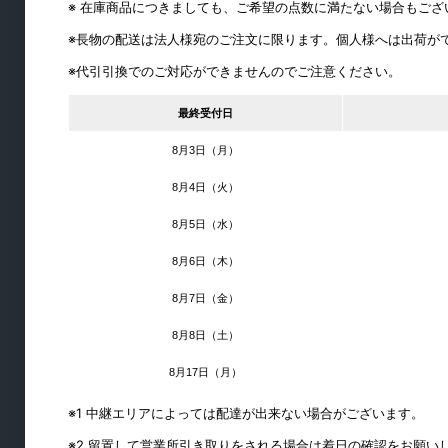
※ 在庫商品につきましても、ご希望の点数に満たない場合もご
スライドレール
※長物の配送は法人様宛のご注文に限ります。個人様へは出荷が
シリンダー錠・引き出し錠
※代引引換でのご対応ができませんのでご注意ください。
フック
最終受付日
締結・ジョイント
8月3日（月）
棚ダボ
8月4日（火）
品名差
棚柱・持ち送り
8月5日（水）
通気口・ガラリ
8月6日（木）
パイプ・ブラケット
8月7日（金）
水平収納
8月8日（土）
8月17日（月）
※1 中継エリアによっては配達が出来ない場合がございます。
※2 留置して営業所引き取りをされる場合は着日の確認をお願い