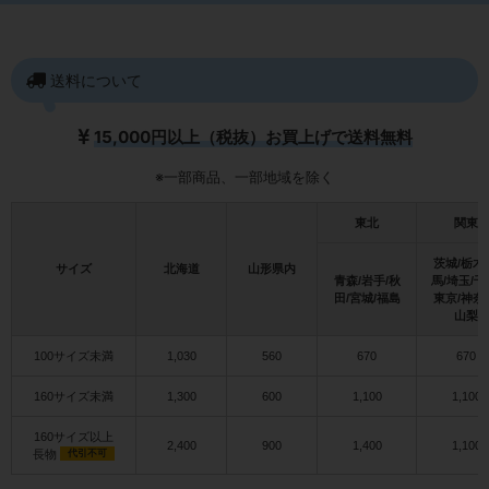
送料について
15,000円以上（税抜）お買上げで送料無料
※一部商品、一部地域を除く
東北
関東
茨城/栃木
サイズ
北海道
山形県内
青森/岩手/秋
馬/埼玉/千
田/宮城/福島
東京/神奈
山梨
100サイズ未満
1,030
560
670
670
160サイズ未満
1,300
600
1,100
1,100
160サイズ以上
2,400
900
1,400
1,100
長物
代引不可