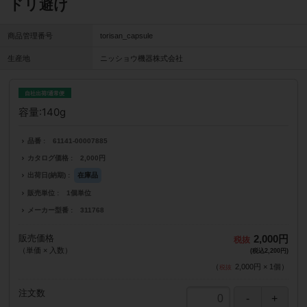
ドリ避け
商品管理番号
torisan_capsule
生産地
ニッショウ機器株式会社
自社出荷/通常便
容量:140g
品番
61141-00007885
カタログ価格
2,000円
出荷日(納期)
在庫品
販売単位
1個単位
メーカー型番
311768
販売価格
2,000円
（単価 × 入数）
(税込2,200円)
（
2,000円
×
1
個
）
注文数